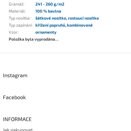
Gramáž
:
241 - 260 g/m2
Materiál
:
100 % bavlna
Typ nosítka
:
šátkové nosítko
,
rostoucí nosítko
Typ zapínání
:
křížení popruhů
,
kombinované
Vzor
:
ornamenty
Položka byla vyprodána…
Z
á
p
a
Instagram
t
í
Facebook
INFORMACE
Jak nakupovat