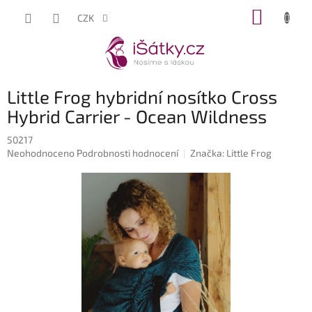
Přejít
NÁKUP
CZK
na
KOŠÍK
obsah
Little Frog hybridní nosítko Cross
Hybrid Carrier - Ocean Wildness
50217
Průměrné
Neohodnoceno
Podrobnosti hodnocení
Značka:
Little Frog
hodnocení
produktu
je
0,0
z
5
hvězdiček.