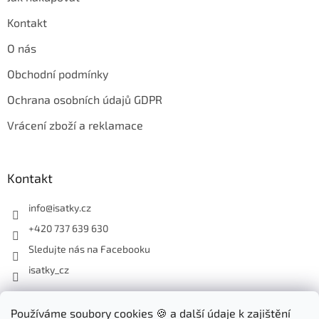
Kontakt
O nás
Obchodní podmínky
Ochrana osobních údajů GDPR
Vrácení zboží a reklamace
Kontakt
info
@
isatky.cz
+420 737 639 630
Sledujte nás na Facebooku
isatky_cz
Odebírat newsletter
Používáme soubory cookies 🍪 a další údaje k zajištění