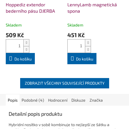
Hoppediz extendor
LennyLamb magnetická
bederního pásu DJERBA
spona
Skladem
Skladem
509 Kč
451 Kč
Do košíku
Do košíku
ZOBRAZIT VŠECHNY SOUVISEJÍCÍ PRODUKTY
Popis
Podobné (4)
Hodnocení
Diskuze
Značka
Detailní popis produktu
Hybridní nosítko v sobě kombinuje to nejlepší ze šátku a