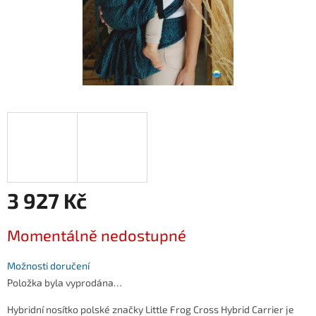
3 927 Kč
Měrná
Momentálně nedostupné
cena:
Možnosti doručení
Položka byla vyprodána…
Hybridní nosítko polské značky Little Frog Cross Hybrid Carrier je