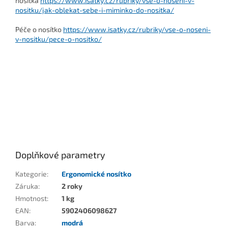
nosítka
https://www.isatky.cz/rubriky/vse-o-noseni-v-
nositku/jak-oblekat-sebe-i-miminko-do-nositka/
Péče o nosítko
https://www.isatky.cz/rubriky/vse-o-noseni-
v-nositku/pece-o-nositko/
Doplňkové parametry
Kategorie
:
Ergonomické nosítko
Záruka
:
2 roky
Hmotnost
:
1 kg
EAN
:
5902406098627
Barva
:
modrá