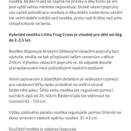
nosítka. Bederní pás se zapíná na přezky a díky tomu se ani
pod vyšší vahou miminka nepovoluje, široké vázací popruhy
zas zajistí pohodlí pro nositele a díky dobře zvolenému vázání
lze velmi dobře zvětšit sed nosítka, proto vydrží déle než jeho
celopřezková varianta.
Hybridní nosítko Little Frog Cross je vhodné pro děti od 4kg
do 2-2,5 let.
Nosítko disponuje širokými šátkovými vázacími popruhy bez
výztuže, skvěle se tak přizpůsobí vašim ramenům v délce
210cm. Výhodou vázacích popruhů je, že odpadá dlouhé
přenastavování mezi jednotlivými nosícími osobami
Velmi zajímavým a důležitým detailem je velikostní rozmezí
pro nastavení šířky sedu umístěné na vnitřní straně
bederního pásu. Šířka sedu nosítka lze regulovat pomocí
suchách zipů od 25-40cm. Bederní pás lze stáhnout na
rozmezí 63 - 150 cm.
Výšku zádového panelu nosítka regulujete pomocí šňůrek na
obou stranách zádové opěrky nosítka 31-43 cm
Součástí nosítka je odpínací kapucka.