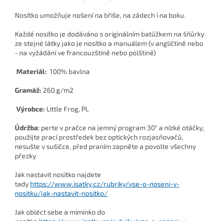
Nosítko umožňuje nošení na břiše, na zádech i na boku.
Každé nosítko je dodáváno s originálním batůžkem na šňůrky
ze stejné látky jako je nosítko a manuálem (v angličtině nebo
- na vyžádání ve francouzštině nebo polštině)
Materiál:
100% bavlna
Gramáž:
260 g/m2
Výrobce:
Little Frog, PL
Údržba
: perte v pračce na jemný program 30° a nízké otáčky,
použijte prací prostředek bez optických rozjasňovačů,
nesušte v sušičce, před praním zapněte a povolte všechny
přezky
Jak nastavit nosítko najdete
tady
https://www.isatky.cz/rubriky/vse-o-noseni-v-
nositku/jak-nastavit-nositko/
Jak obléct sebe a miminko do