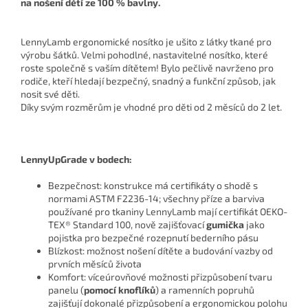
na nošení dětí ze 100 % bavlny.
LennyLamb ergonomické nosítko je ušito z látky tkané pro
výrobu šátků. Velmi pohodlné, nastavitelné nosítko, které
roste společně s vaším dítětem! Bylo pečlivě navrženo pro
rodiče, kteří hledají bezpečný, snadný a funkční způsob, jak
nosit své děti.
Díky svým rozměrům je vhodné pro děti od 2 měsíců do 2 let.
LennyUpGrade v bodech:
Bezpečnost: konstrukce má certifikáty o shodě s
normami ASTM F2236-14; všechny příze a barviva
používané pro tkaniny LennyLamb mají certifikát OEKO-
TEX® Standard 100, nově zajišťovací
gumička
jako
pojistka pro bezpečné rozepnutí bederního pásu
Blízkost: možnost nošení dítěte a budování vazby od
prvních měsíců života
Komfort: víceúrovňové možnosti přizpůsobení tvaru
panelu (
pomocí knoflíků
) a ramenních popruhů
zajišťují dokonalé přizpůsobení a ergonomickou polohu