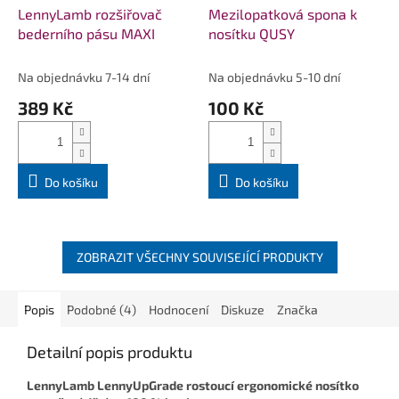
LennyLamb rozšiřovač
Mezilopatková spona k
bederního pásu MAXI
nosítku QUSY
Na objednávku 7-14 dní
Na objednávku 5-10 dní
389 Kč
100 Kč
Do košíku
Do košíku
ZOBRAZIT VŠECHNY SOUVISEJÍCÍ PRODUKTY
Popis
Podobné (4)
Hodnocení
Diskuze
Značka
Detailní popis produktu
LennyLamb LennyUpGrade rostoucí ergonomické nosítko