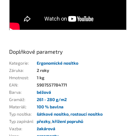
Doplňkové parametry
Kategorie
:
Ergonomické nosítko
Záruka
:
2 roky
Hmotnost
:
1 kg
EAN
:
5907557784771
Barva
:
béžová
Gramáž
:
261 - 280 g/m2
Materiál
:
100 % bavlna
Typ nosítka
:
šátkové nosítko
,
rostoucí nosítko
Typ zapínání
:
přezky
,
křížení popruhů
Vazba
:
žakárová
Vzor
:
ornamenty