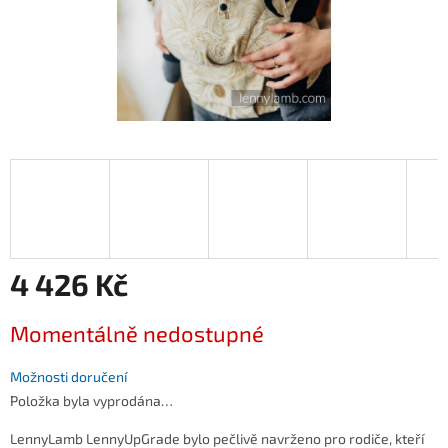
4 426 Kč
Měrná
Momentálně nedostupné
cena:
Možnosti doručení
Položka byla vyprodána…
LennyLamb LennyUpGrade bylo pečlivě navrženo pro rodiče, kteří