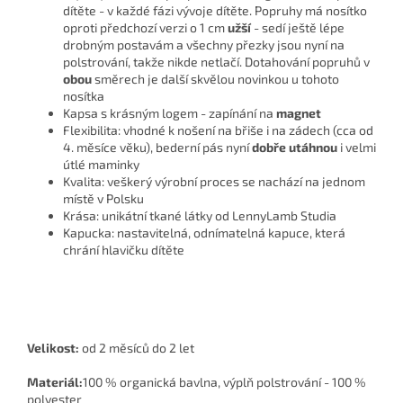
dítěte - v každé fázi vývoje dítěte. Popruhy má nosítko
oproti předchozí verzi o 1 cm
užší
- sedí ještě lépe
drobným postavám a všechny přezky jsou nyní na
polstrování, takže nikde netlačí. Dotahování popruhů v
obou
směrech je další skvělou novinkou u tohoto
nosítka
Kapsa s krásným logem - zapínání na
magnet
Flexibilita: vhodné k nošení na břiše i na zádech (cca od
4. měsíce věku), bederní pás nyní
dobře utáhnou
i velmi
útlé maminky
Kvalita: veškerý výrobní proces se nachází na jednom
místě v Polsku
Krása: unikátní tkané látky od LennyLamb Studia
Kapucka: nastavitelná, odnímatelná kapuce, která
chrání hlavičku dítěte
Velikost:
od 2 měsíců do 2 let
Materiál:
100 % organická bavlna, výplň polstrování - 100 %
polyester