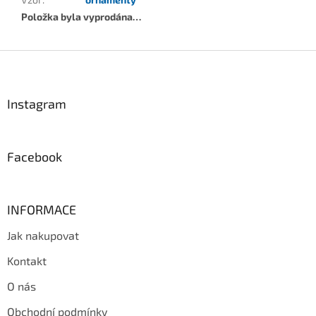
Položka byla vyprodána…
Z
á
p
a
Instagram
t
í
Facebook
INFORMACE
Jak nakupovat
Kontakt
O nás
Obchodní podmínky