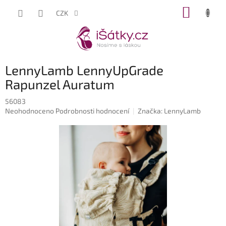
Přejít
NÁKUP
CZK
na
KOŠÍK
obsah
LennyLamb LennyUpGrade
Rapunzel Auratum
56083
Průměrné
Neohodnoceno
Podrobnosti hodnocení
Značka:
LennyLamb
hodnocení
produktu
je
0,0
z
5
hvězdiček.