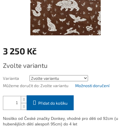
3 250 Kč
Měrná
Zvolte variantu
cena:
Varianta
Můžeme doručit do:
Zvolte variantu
Možnosti doručení
Přidat do košíku
Nosítko od České značky Donkey, vhodné pro děti od 92cm (u
hubenějších dětí alespoň 95cm) do 4 let