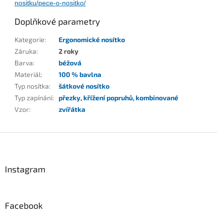
nositku/pece-o-nositko/
Doplňkové parametry
Kategorie
:
Ergonomické nosítko
Záruka
:
2 roky
Barva
:
béžová
Materiál
:
100 % bavlna
Typ nosítka
:
šátkové nosítko
Typ zapínání
:
přezky
,
křížení popruhů
,
kombinované
Vzor
:
zvířátka
Z
á
p
a
Instagram
t
í
Facebook