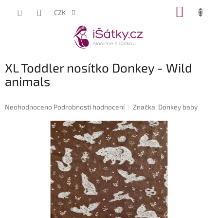
Přejít
NÁKUP
CZK
na
KOŠÍK
obsah
XL Toddler nosítko Donkey - Wild
animals
Průměrné
Neohodnoceno
Podrobnosti hodnocení
Značka:
Donkey baby
hodnocení
produktu
je
0,0
z
5
hvězdiček.