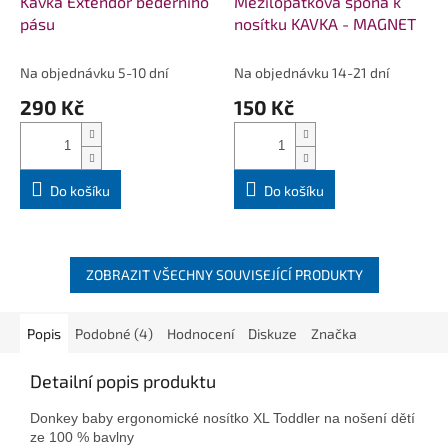
Kavka Extendor bederního
Mezilopatková spona k
pásu
nosítku KAVKA - MAGNET
Na objednávku 5-10 dní
Na objednávku 14-21 dní
290 Kč
150 Kč
Do košíku
Do košíku
ZOBRAZIT VŠECHNY SOUVISEJÍCÍ PRODUKTY
Popis
Podobné (4)
Hodnocení
Diskuze
Značka
Detailní popis produktu
Donkey baby ergonomické nosítko XL Toddler na nošení dětí
ze 100 % bavlny