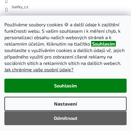
isatky_cz
Odebírat newsletter
Používáme soubory cookies 🍪 a další údaje k zajištění
funkčnosti webu. S vaším souhlasem i k měření chyb, k
Vložte svůj e-mail a my vám budeme zasílat informace o nových
personalizaci obsahu našich webových stránek a k
produktech na našem e-shopu.
reklamním účelům. Kliknutím na tlačítko
Souhlasím
souhlasíte s využíváním cookies a dalších údajů vč. jejich
E-mail
případného využití pro zobrazení cílené reklamy na
sociálních sítích a reklamních sítích na dalších webech.
Jak chráníme vaše osobní údaje?
PŘIHLÁSIT SE
Souhlasím
Vytvořil Shoptet
Nastavení
Copyright 2026
iSatky.cz
. Všechna práva vyhrazena.
Upravit
Odmítnout
nastavení cookies