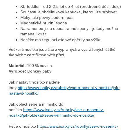
XL Toddler od 2-2,5 let do 4 let (prodrobné děti i déle)
Součástí je obdélníková kapucka, kterou lze srolovat
Měký, ale pevný bederní pás
Magnetické hrudní spona
Na ramenou jsou oboustranné spony - je tedy možné
ramena i křížit
Nosítko má regulaci zádové opěrky na výšku
Veškerá nosítka jsou šitá z vypraných a vysrážených šátků
tkaných z certifikovaných přízí.
Materiál:
100 % bavlna
Vyrobce:
Donkey baby
Jak nastavit nosítko najdete
tady
https://www.isatky.cz/rubriky/vse-o-noseni-v-nositku/jak-
nastavit-nositko/
Jak obléct sebe a miminko do
nosítka
https://www.isatky.cz/rubriky/vse-o-noseni-v-
nositku/jak-oblekat-sebe-i-miminko-do-nositka/
Péče o nosítko
https://www.isatky.cz/rubriky/vse-o-noseni-v-