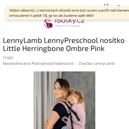
Přejít
NÁKUP
CZK
na
Vážení zákazníci, z technických důvodů jsme byli nuceni uzavřít naši kamen
KOŠÍK
obsah
omlouváme! V pátek 7.8. se na vás budeme opět těšit!
LennyLamb LennyPreschool nosítko
Little Herringbone Ombre Pink
11180
Průměrné
Neohodnoceno
Podrobnosti hodnocení
Značka:
LennyLamb
hodnocení
produktu
je
0,0
z
5
hvězdiček.