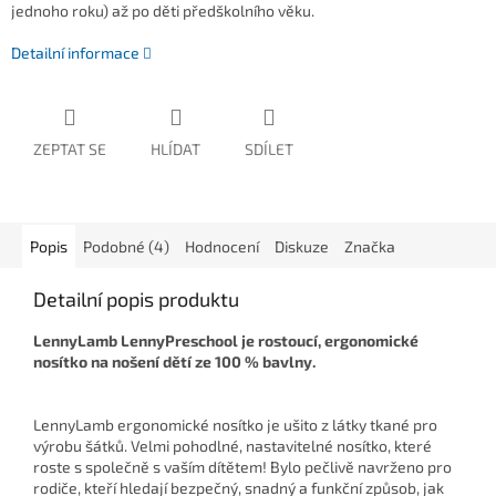
jednoho roku) až po děti předškolního věku.
Detailní informace
ZEPTAT SE
HLÍDAT
SDÍLET
Popis
Podobné (4)
Hodnocení
Diskuze
Značka
Detailní popis produktu
LennyLamb LennyPreschool je rostoucí, ergonomické
nosítko na nošení dětí ze
100 % bavlny.
LennyLamb ergonomické nosítko je ušito z látky tkané pro
výrobu šátků. Velmi pohodlné, nastavitelné nosítko, které
roste s společně s vaším dítětem!
Bylo pečlivě navrženo pro
rodiče, kteří hledají bezpečný, snadný a funkční způsob, jak