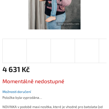
4 631 Kč
Měrná
Momentálně nedostupné
cena:
Možnosti doručení
Položka byla vyprodána…
NOVINKA v podobě maxi nosítka, které je vhodné pro batolata (od