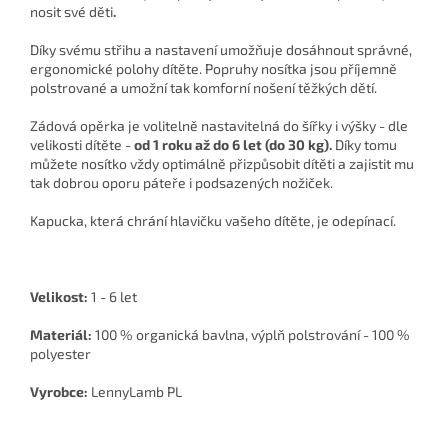
nosit své děti
.
Díky svému střihu a nastavení umožňuje dosáhnout správné,
ergonomické polohy dítěte. Popruhy nosítka jsou příjemně
polstrované a umožní tak komforní nošení těžkých dětí.
Zádová opěrka je volitelně nastavitelná do šířky i výšky - dle
velikosti dítěte -
od 1 roku až do 6 let (do 30 kg).
Díky tomu
můžete nosítko vždy optimálně přizpůsobit dítěti a zajistit mu
tak dobrou oporu páteře i podsazených nožiček.
Kapucka, která chrání hlavičku vašeho dítěte, je odepínací.
Velikost:
1 - 6 let
Materiál:
100 % organická bavlna, výplň polstrování - 100 %
polyester
Vyrobce:
LennyLamb PL