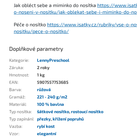
Jak obléct sebe a miminko do nosítka
https://www.isatk
o-noseni-v-nositku/jak-oblekat-sebe-i-miminko-do-no
Péče o nosítko
https://www.isatky.cz/rubriky/vse-o-no
nositku/pece-o-nositko/
Doplňkové parametry
Kategorie
:
LennyPreschool
Záruka
:
2 roky
Hmotnost
:
1 kg
EAN
:
5907557753685
Barva
:
růžová
Gramáž
:
221 - 240 g/m2
Materiál
:
100 % bavlna
Typ nosítka
:
šátkové nosítko
,
rostoucí nosítko
Typ zapínání
:
přezky
,
křížení popruhů
Vazba
:
rybí kost
Vzor
:
elegantní