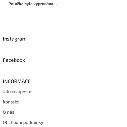
Položka byla vyprodána…
Z
á
p
a
Instagram
t
í
Facebook
INFORMACE
Jak nakupovat
Kontakt
O nás
Obchodní podmínky