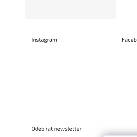
Z
á
p
Instagram
Faceb
a
t
í
Odebírat newsletter