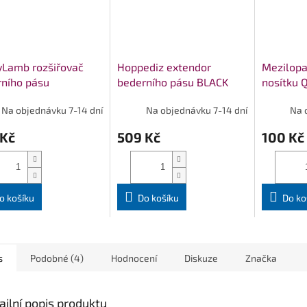
yLamb rozšiřovač
Hoppediz extendor
Mezilopa
ního pásu
bederního pásu BLACK
nosítku 
DART
Na objednávku 7-14 dní
Na objednávku 7-14 dní
Na 
 Kč
509 Kč
100 Kč
o košíku
Do košíku
Do ko
s
Podobné (4)
Hodnocení
Diskuze
Značka
ailní popis produktu