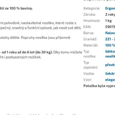
ětí ze
100 % bavlny.
Kategorie
:
Ergon
Záruka
:
2 rok
Hmotnost
:
1 kg
i pohodlné, nastavitelné nosítko, které roste s
EAN
:
5907
zpečný, snadný a funkční způsob, jak nosit své děti
.
Barva
:
fialo
lohy dítěte. Popruhy nosítka jsou příjemně
Gramáž
:
221 -
Materiál
:
100 %
Typ
šátko
 -
od 1 roku až do 6 let (do 30 kg).
Díky tomu můžete
nosítka
:
nosít
teře i podsazených nožiček.
Typ
přezk
zapínání
:
Vazba
:
žaká
Vzor
:
elega
Položka byla vyp