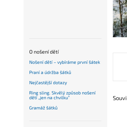
n
e
l
O nošení dětí
Nošení dětí – vybíráme první šátek
Praní a údržba šátků
Nejčastější dotazy
Ring sling. Skvělý způsob nošení
Souvi
dětí „jen na chvilku“
Gramáž šátků