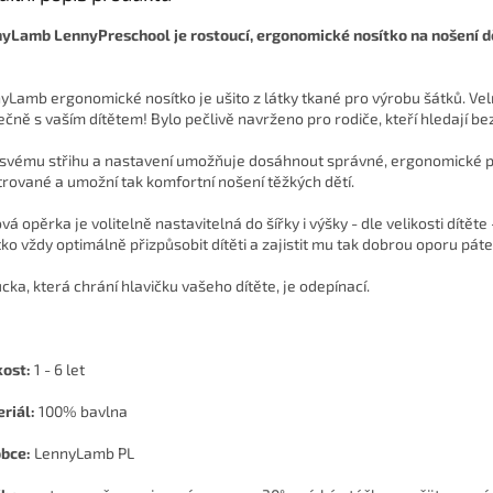
yLamb LennyPreschool je rostoucí, ergonomické nosítko na nošení d
yLamb ergonomické nosítko je ušito z látky tkané pro výrobu šátků. Velm
ečně s vaším dítětem!
Bylo pečlivě navrženo pro rodiče, kteří hledají be
 svému střihu a nastavení umožňuje dosáhnout správné, ergonomické po
trované a umožní tak komfortní nošení těžkých dětí.
á opěrka je volitelně nastavitelná do šířky i výšky - dle velikosti dítěte
tko vždy optimálně přizpůsobit dítěti a zajistit mu tak dobrou oporu pá
cka, která chrání hlavičku vašeho dítěte, je odepínací.
kost:
1 - 6 let
riál:
100% bavlna
bce:
LennyLamb PL