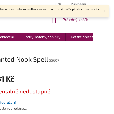
CZK
Přihlášení
ítek a přesunuté konzultace se velmi omlouváme! V pátek 7.8. se na vás
NÁKUPNÍ
Prázdný košík
KOŠÍK
 oblečení
Tašky, batohy, doplňky
Dětské oblečení
Dár
nted Nook Spell
55607
1 Kč
ntálně nedostupné
 doručení
 byla vyprodána…