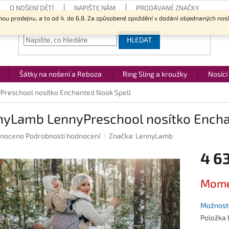
O NOŠENÍ DĚTÍ
NAPIŠTE NÁM
PRODÁVANÉ ZNAČKY
nou prodejnu, a to od 4. do 6.8. Za způsobené zpoždění v dodání objednaných nos
HLEDAT
Šátky na nošení a Reboza
Ring Sling a kroužky
Nosící
reschool nosítko Enchanted Nook Spell
nyLamb LennyPreschool nosítko Encha
né
noceno
Podrobnosti hodnocení
Značka:
LennyLamb
ení
4 63
u
Měrná
Mome
cena:
ek.
Možnosti
Položka