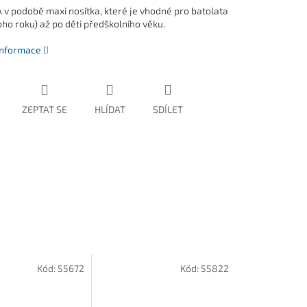
v podobě maxi nosítka, které je vhodné pro batolata
oho roku) až po děti předškolního věku.
 informace
ZEPTAT SE
HLÍDAT
SDÍLET
Kód:
55672
Kód:
55822