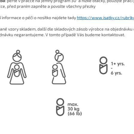
žba
: perte v pračce na jemný program 30° a nízké otáčky, použijte prac
čce, před praním zapněte a povolte všechny přezky
ší informace o péči o nosítko najdete tady
https://www.isatky.cz/rubrik
ané vzory skladem, další dle skladových zásob výrobce na objednávku 
dnávku negarantujeme. V tomto případě Vás budeme kontaktovat.