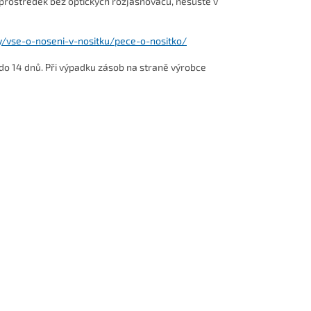
í prostředek bez optických rozjasňovačů, nesušte v
y/vse-o-noseni-v-nositku/pece-o-nositko/
do 14 dnů. Při výpadku zásob na straně výrobce