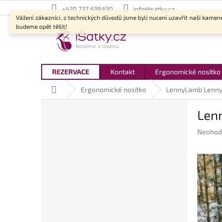
Přejít
+420 737 639 630
info@isatky.cz
na
Vážení zákazníci, z technických důvodů jsme byli nuceni uzavřít naši kamen
obsah
budeme opět těšit!
REZERVACE
Kontakt
Ergonomické nosítko
Domů
Ergonomické nosítko
LennyLamb LennyP
P
Len
o
s
Průměr
Neohod
t
hodnoc
r
produkt
a
je
n
0,0
z
n
5
í
hvězdič
p
a