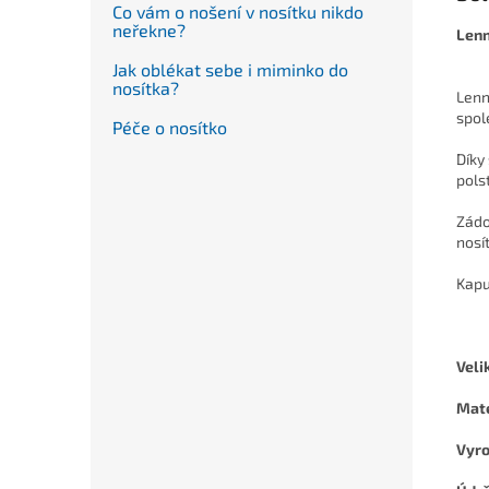
Co vám o nošení v nosítku nikdo
neřekne?
Lenn
Jak oblékat sebe i miminko do
nosítka?
Lenn
spol
Péče o nosítko
Díky
pols
Zádov
nosí
Kapu
Veli
Mate
Vyro