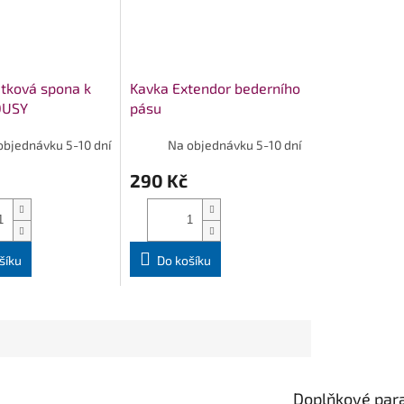
tková spona k
Kavka Extendor bederního
QUSY
pásu
objednávku 5-10 dní
Na objednávku 5-10 dní
290 Kč
šíku
Do košíku
Doplňkové par