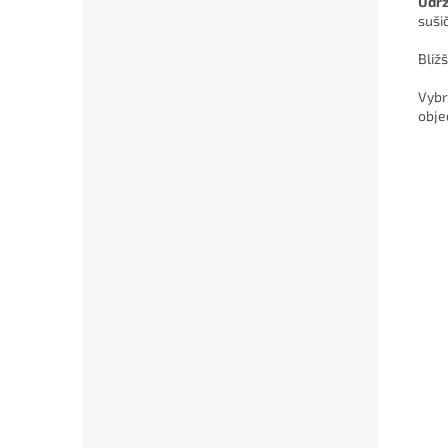
Údr
suši
Bliž
Vybr
obje