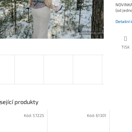
NOVINKA 
(od jedn
Detailní
TISK
sející produkty
Kód:
57225
Kód:
61301