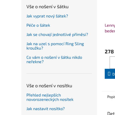
Vše o nošení v šátku
Jak vyprat nový šátek?
Lenn
Péče o šátek
beder
Jak se chovají jednotlivé příměsi?
STAN
Jak na uzel s pomocí Ring Sling
kroužku?
278
Co vám o nošení v šátku nikdo
neřekne?
D
Vše o nošení v nosítku
Přehled nejlepších
Popi
novorozeneckých nosítek
Jak nastavit nosítko?
Det