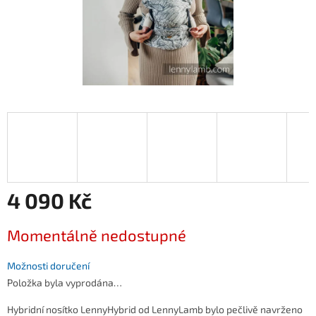
4 090 Kč
Měrná
Momentálně nedostupné
cena:
Možnosti doručení
Položka byla vyprodána…
Hybridní nosítko LennyHybrid od LennyLamb bylo pečlivě navrženo