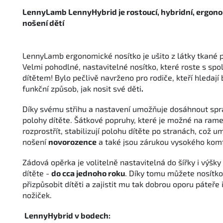
LennyLamb LennyHybrid je rostoucí, hybridní, ergono
nošení dětí
LennyLamb ergonomické nosítko je ušito z látky tkané p
Velmi pohodlné, nastavitelné nosítko, které roste s spo
dítětem!
Bylo pečlivě navrženo pro rodiče, kteří hledaj
funkční způsob, jak nosit své děti
.
Díky svému střihu a nastavení umožňuje dosáhnout sp
polohy dítěte. Šátkové popruhy, které je možné na ram
rozprostřít, stabilizují polohu dítěte po stranách, což
nošení
novorozence
a také jsou zárukou vysokého komf
Zádová opěrka je volitelně nastavitelná do šířky i výšky 
dítěte -
do cca jednoho roku
. Díky tomu můžete nosítk
přizpůsobit dítěti a zajistit mu tak dobrou oporu páteře
nožiček.
LennyHybrid v bodech: