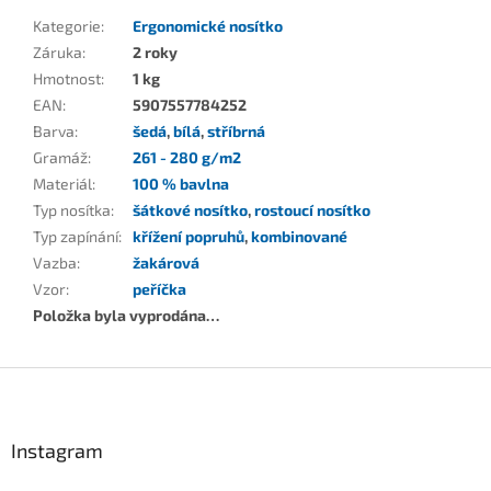
Kategorie
:
Ergonomické nosítko
Záruka
:
2 roky
Hmotnost
:
1 kg
EAN
:
5907557784252
Barva
:
šedá
,
bílá
,
stříbrná
Gramáž
:
261 - 280 g/m2
Materiál
:
100 % bavlna
Typ nosítka
:
šátkové nosítko
,
rostoucí nosítko
Typ zapínání
:
křížení popruhů
,
kombinované
Vazba
:
žakárová
Vzor
:
peříčka
Položka byla vyprodána…
Z
á
p
a
Instagram
t