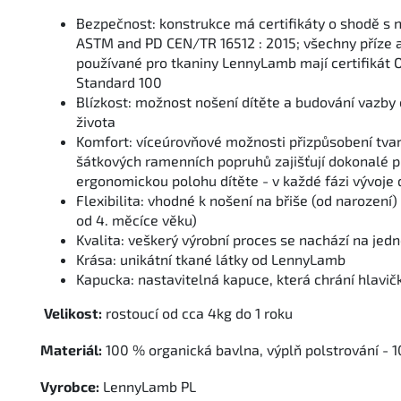
Bezpečnost: konstrukce má certifikáty o shodě s
ASTM and PD CEN/TR 16512 : 2015
;
všechny příze 
používané pro tkaniny LennyLamb mají certifikát
Standard 100
Blízkost: možnost nošení dítěte a budování vazby
života
Komfort: víceúrovňové možnosti přizpůsobení tva
šátkových ramenních popruhů zajišťují dokonalé p
ergonomickou polohu dítěte - v každé fázi vývoje 
Flexibilita: vhodné k nošení na břiše (od narození)
od 4. měcíce věku)
Kvalita: veškerý výrobní proces se nachází na jed
Krása: unikátní tkané látky od LennyLamb
Kapucka: nastavitelná kapuce, která chrání hlavič
Velikost:
rostoucí od cca 4kg do 1 roku
Materiál:
100 % organická bavlna, výplň polstrování - 
Vyrobce:
LennyLamb PL