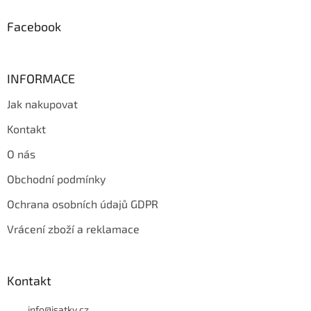
í
Facebook
INFORMACE
Jak nakupovat
Kontakt
O nás
Obchodní podmínky
Ochrana osobních údajů GDPR
Vrácení zboží a reklamace
Kontakt
info
@
isatky.cz