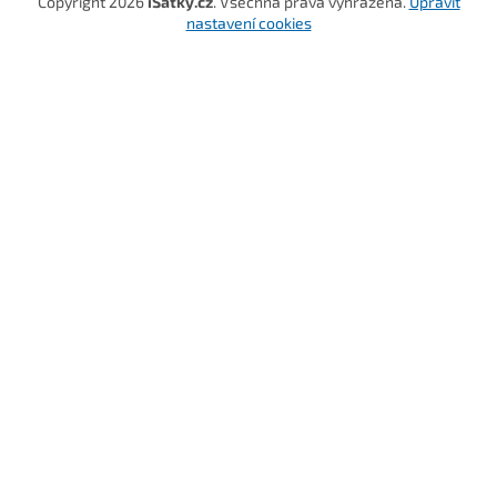
Copyright 2026
iSatky.cz
. Všechna práva vyhrazena.
Upravit
nastavení cookies