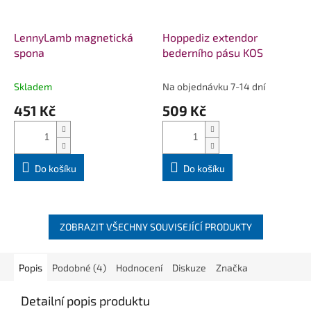
LennyLamb magnetická
Hoppediz extendor
spona
bederního pásu KOS
Skladem
Na objednávku 7-14 dní
451 Kč
509 Kč
Do košíku
Do košíku
ZOBRAZIT VŠECHNY SOUVISEJÍCÍ PRODUKTY
Popis
Podobné (4)
Hodnocení
Diskuze
Značka
Detailní popis produktu