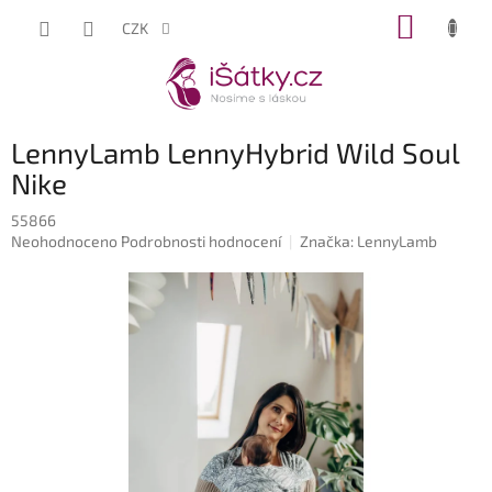
Přejít
NÁKUP
CZK
na
KOŠÍK
obsah
LennyLamb LennyHybrid Wild Soul
Nike
55866
Průměrné
Neohodnoceno
Podrobnosti hodnocení
Značka:
LennyLamb
hodnocení
produktu
je
0,0
z
5
hvězdiček.