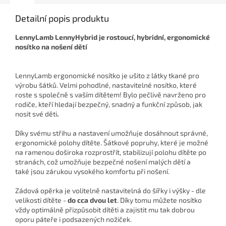
Detailní popis produktu
LennyLamb LennyHybrid je rostoucí, hybridní, ergonomické
nosítko na nošení dětí
LennyLamb ergonomické nosítko je ušito z látky tkané pro
výrobu šátků. Velmi pohodlné, nastavitelné nosítko, které
roste s společně s vaším dítětem!
Bylo pečlivě navrženo pro
rodiče, kteří hledají bezpečný, snadný a funkční způsob, jak
nosit své děti
.
Díky svému střihu a nastavení umožňuje dosáhnout správné,
ergonomické polohy dítěte. Šátkové popruhy, které je možné
na ramenou doširoka rozprostřít, stabilizují polohu dítěte po
stranách, což umožňuje bezpečné nošení malých dětí a
také jsou zárukou vysokého komfortu při nošení.
Zádová opěrka je volitelně nastavitelná do šířky i výšky - dle
velikosti dítěte -
do cca dvou let
. Díky tomu můžete nosítko
vždy optimálně přizpůsobit dítěti a zajistit mu tak dobrou
oporu páteře i podsazených nožiček.