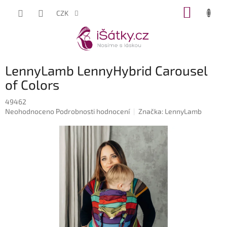
Přejít
NÁKUP
CZK
na
KOŠÍK
obsah
LennyLamb LennyHybrid Carousel
of Colors
49462
Průměrné
Neohodnoceno
Podrobnosti hodnocení
Značka:
LennyLamb
hodnocení
produktu
je
0,0
z
5
hvězdiček.