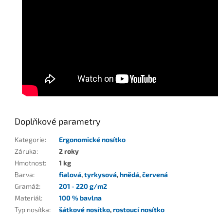
Doplňkové parametry
Kategorie
:
Ergonomické nosítko
Záruka
:
2 roky
Hmotnost
:
1 kg
Barva
:
fialová
,
tyrkysová
,
hnědá
,
červená
Gramáž
:
201 - 220 g/m2
Materiál
:
100 % bavlna
Typ nosítka
:
šátkové nosítko
,
rostoucí nosítko