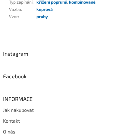
Typ zapínání
:
křížení popruhů
,
kombinované
Vazba
:
keprová
Vzor
:
pruhy
Z
á
p
a
Instagram
t
í
Facebook
INFORMACE
Jak nakupovat
Kontakt
O nás