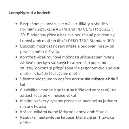
LennyHybrid v bodech:
Bezpečnost: konstrukce má certifikáty o shodě s
normami
2236-16a ASTM and PD CEN/TR 16512 : 
;
všechny příze a barviva používané pro tkaniny
2015
LennyLamb mají certifikát OEKO-TEX® Standard 100
Blízkost: možnost nošení dítěte a budování vazby od
prvních měsíců života
Komfort: víceúrovňové možnosti přizpůsobení tvaru
zádové opěrky a šátkových ramenních popruhů
zajišťují dokonalé přizpůsobení a ergonomickou polohu
dítěte - v každé fázi vývoje dítěte
Všestrannost: jedno nosítko
od zhruba měsíce až do 2
le
t
Flexibilita: vhodné k nošení na břiše (od narození) i na
zádech (cca od 4. měsíce věku)
Kvalita: veškerý výrobní proces se nachází na jednom
místě v Polsku
Krása: unikátní tkané látky od LennyLamb Studia
Kapucka: nastavitelná kapuce, která chrání hlavičku
dítěte