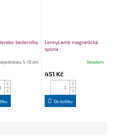
tendor bederního
LennyLamb magnetická
spona
objednávku 5-10 dní
Skladem
451 Kč
šíku
Do košíku