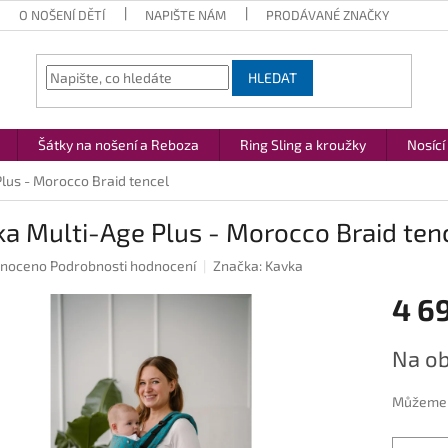
O NOŠENÍ DĚTÍ
NAPIŠTE NÁM
PRODÁVANÉ ZNAČKY
HLEDAT
Šátky na nošení a Reboza
Ring Sling a kroužky
Nosící
lus - Morocco Braid tencel
a Multi-Age Plus - Morocco Braid ten
né
noceno
Podrobnosti hodnocení
Značka:
Kavka
ení
4 6
u
Měrná
Na ob
cena:
ek.
Můžeme d