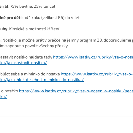
riál
: 75
%
bavlna, 25% tencel
dné
pro děti
: od 1 roku (velikost 86) do 4 let
ruhy
: Klasické s možností křížení
e
: Nosítko je možné prát v pračce na jemný program 30, doporučujeme
ím zapnout a povolit všechny přezky
nastavit nosítko najdete tady
https://www.isatky.cz/rubriky/vse-o-nos
tku/jak-nastavit-nositko/
obléct sebe a miminko do nosítka
https://www.isatky.cz/rubriky/vse-o-
tku/jak-oblekat-sebe-i-miminko-do-nositka/
 o nosítko
https://www.isatky.cz/rubriky/vse-o-noseni-v-nositku/pec
tko/