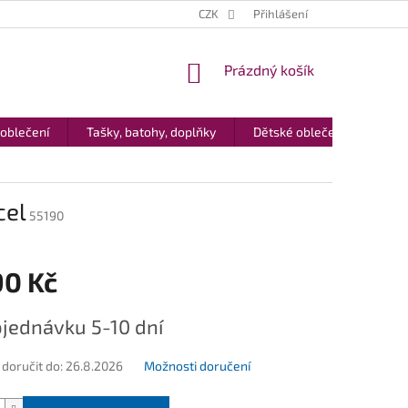
CZK
Přihlášení
NÁKUPNÍ
Prázdný košík
KOŠÍK
 oblečení
Tašky, batohy, doplňky
Dětské oblečení
Dár
cel
55190
90 Kč
jednávku 5-10 dní
oručit do:
26.8.2026
Možnosti doručení