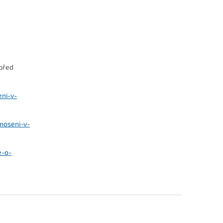
 před
eni-v-
noseni-v-
e-o-