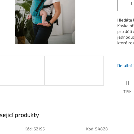
Hledáte l
Kavka př
pro děti 
jednoduc
které ro
Detailní
TISK
sející produkty
Kód:
62195
Kód:
54828