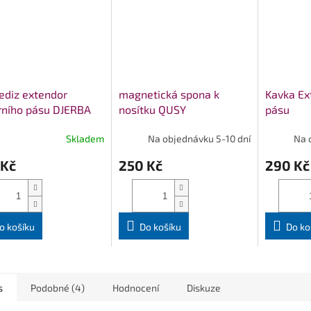
ediz extendor
magnetická spona k
Kavka Ex
rního pásu DJERBA
nosítku QUSY
pásu
Skladem
Na objednávku 5-10 dní
Na 
 Kč
250 Kč
290 Kč
o košíku
Do košíku
Do ko
s
Podobné (4)
Hodnocení
Diskuze