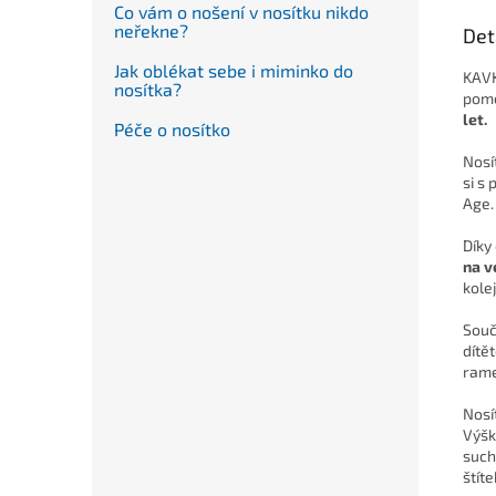
Co vám o nošení v nosítku nikdo
neřekne?
Det
Jak oblékat sebe i miminko do
KAVK
nosítka?
pomo
let.
Péče o nosítko
Nosí
si s
Age
Díky
na v
kole
Souč
dítět
rame
Nosí
Výšk
such
štíte