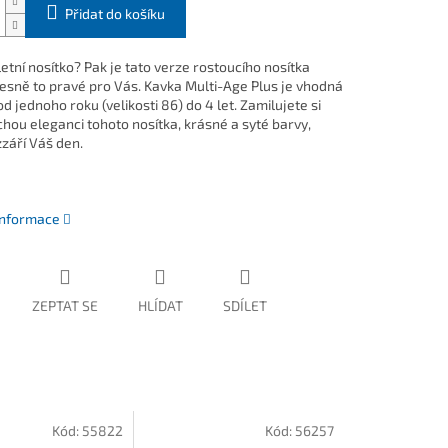
Přidat do košíku
etní nosítko? Pak je tato verze rostoucího nosítka
esně to pravé pro Vás. Kavka Multi-Age Plus je vhodná
od jednoho roku (velikosti 86) do 4 let. Zamilujete si
hou eleganci tohoto nosítka, krásné a syté barvy,
zzáří Váš den.
 informace
ZEPTAT SE
HLÍDAT
SDÍLET
Kód:
55822
Kód:
56257