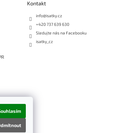
Kontakt
info
@
isatky.cz
+420 737 639 630
Sledujte nás na Facebooku
isatky_cz
PR
Souhlasím
dmítnout