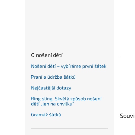
n
e
l
O nošení dětí
Nošení dětí – vybíráme první šátek
Praní a údržba šátků
Nejčastější dotazy
Ring sling. Skvělý způsob nošení
dětí „jen na chvilku“
Gramáž šátků
Souvi