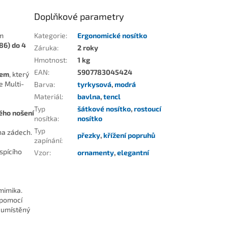
Doplňkové parametry
ím
Kategorie
:
Ergonomické nosítko
 86) do 4
Záruka
:
2 roky
Hmotnost
:
1 kg
EAN
:
5907783045424
sem
, který
e Multi-
Barva
:
tyrkysová
,
modrá
Materiál
:
bavlna
,
tencl
Typ
šátkové nosítko
,
rostoucí
ého nošení
nosítka
:
nosítko
Typ
na zádech.
přezky
,
křížení popruhů
zapínání
:
 spícího
Vzor
:
ornamenty
,
elegantní
mimika.
 pomocí
e umístěný