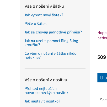
Vše o nošení v šátku
Jak vyprat nový šátek?
Péče o šátek
Jak se chovají jednotlivé příměsi?
Hopp
bede
Jak na uzel s pomocí Ring Sling
kroužku?
Co vám o nošení v šátku nikdo
509
neřekne?
D
Vše o nošení v nosítku
Přehled nejlepších
novorozeneckých nosítek
Popi
Jak nastavit nosítko?