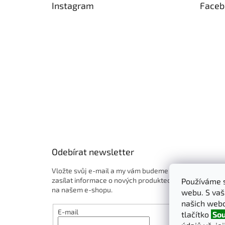
Instagram
Faceb
a
t
í
Odebírat newsletter
Vložte svůj e-mail a my vám budeme
zasílat informace o nových produktech
Používáme s
na našem e-shopu.
webu. S vaš
našich webo
E-mail
tlačítko
Sou