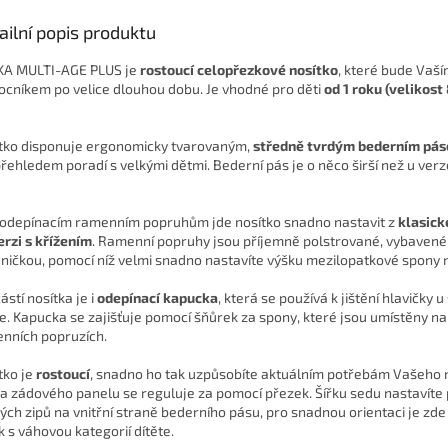
ailní popis produktu
A MULTI-AGE PLUS je
rostoucí celopřezkové nosítko
, které bude Vaš
cníkem po velice dlouhou dobu. Je vhodné pro děti
od 1 roku (velikost
tko disponuje ergonomicky tvarovaným,
středně tvrdým bederním pá
 přehledem poradí s velkými dětmi. Bederní pás je o něco širší než u verz
.
 odepínacím ramenním popruhům jde nosítko snadno nastavit z
klasick
erzi s křížením
. Ramenní popruhy jsou příjemně polstrované, vybavené
jničkou, pomocí níž velmi snadno nastavíte výšku mezilopatkové spony 
ástí nosítka je i
odepínací kapucka
, která se používá k jištění hlavičky u
e.
Kapucka se zajišťuje pomocí šňůrek za spony, které jsou umístěny na
nních popruzích.
tko je
rostoucí
, snadno ho tak uzpůsobíte aktuálním potřebám Vašeho 
a zádového panelu se reguluje za pomocí přezek. Šířku sedu nastavíte
ých zipů na vnitřní straně bederního pásu, pro snadnou orientaci je zd
k s váhovou kategorií dítěte.