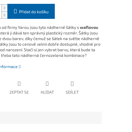
Přidat do košíku
 od firmy Yarou jsou tyto nádherné šátky s
waflovou
terá ji dává ten správný plastický rozměr. Šátky jsou
e dvou barev, díky čemuž se šátek na světle nádherně
Šátky jsou to cenově velmi dobře dostupné, vhodné pro
d narození. Stačí si jen vybrat barvu, která bude ta
 třeba tato nádherná černozelená kombinace?
 informace
ZEPTAT SE
HLÍDAT
SDÍLET