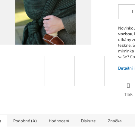
Novinkou
vazbou,
k
utkány z
leskne. 
miminka o
vaše? Co
Detailní
TISK
s
Podobné (4)
Hodnocení
Diskuze
Značka