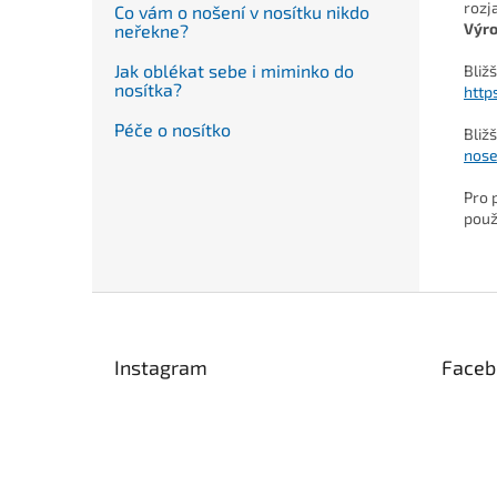
rozj
Co vám o nošení v nosítku nikdo
Výr
neřekne?
Jak oblékat sebe i miminko do
Bliž
nosítka?
http
Péče o nosítko
Bliž
nose
Pro 
použ
Z
á
p
Instagram
Faceb
a
t
í