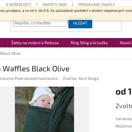
O NOŠENÍ DĚTÍ
NAPIŠTE NÁM
PRODÁVANÉ ZNAČKY
nou prodejnu, a to od 4. do 6.8. Za způsobené zpoždění v dodání objednaných nos
HLEDAT
Šátky na nošení a Reboza
Ring Sling a kroužky
Nosící
Black Olive
 Waffles Black Olive
né
noceno
Podrobnosti hodnocení
Značka:
Yaro Slings
ení
od
1
u
Měrná
Zvolt
cena:
ek.
Varianta
Můžeme d