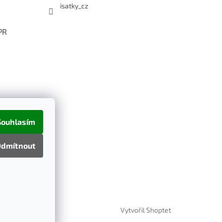
isatky_cz
PR
Souhlasím
dmítnout
Vytvořil Shoptet