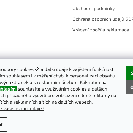
Obchodní podmínky
Ochrana osobních údajů GD
Vrácení zboží a reklamace
oubory cookies 🍪 a další údaje k zajištění funkčnosti
ím souhlasem i k měření chyb, k personalizaci obsahu
vých stránek a k reklamním účelům. Kliknutím na
O
hlasím
souhlasíte s využíváním cookies a dalších
jich případného využití pro zobrazení cílené reklamy na
ítích a reklamních sítích na dalších webech.
e vaše osobní údaje?
í
pravit nastavení cookies