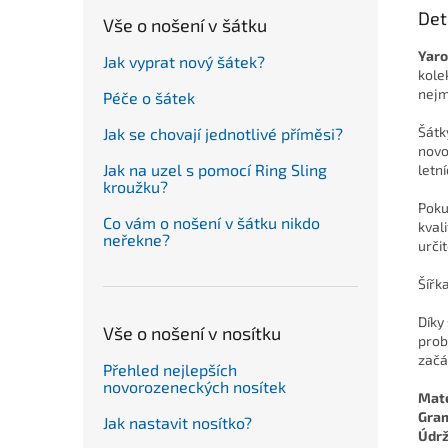
Det
Vše o nošení v šátku
Yaro
Jak vyprat nový šátek?
kole
nejm
Péče o šátek
Šátk
Jak se chovají jednotlivé příměsi?
novo
Jak na uzel s pomocí Ring Sling
letn
kroužku?
Poku
Co vám o nošení v šátku nikdo
kval
neřekne?
urči
Šířk
Díky
Vše o nošení v nosítku
prob
začá
Přehled nejlepších
novorozeneckých nosítek
Mate
Gra
Jak nastavit nosítko?
Údr