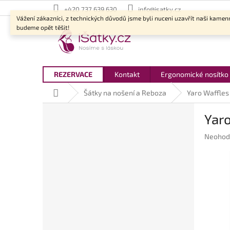
Přejít
+420 737 639 630
info@isatky.cz
na
Vážení zákazníci, z technických důvodů jsme byli nuceni uzavřít naši kamen
obsah
budeme opět těšit!
REZERVACE
Kontakt
Ergonomické nosítko
Domů
Šátky na nošení a Reboza
Yaro Waffles 
P
Yaro
o
s
Průměr
Neohod
t
hodnoc
r
produkt
a
je
n
0,0
z
n
5
í
hvězdič
p
a