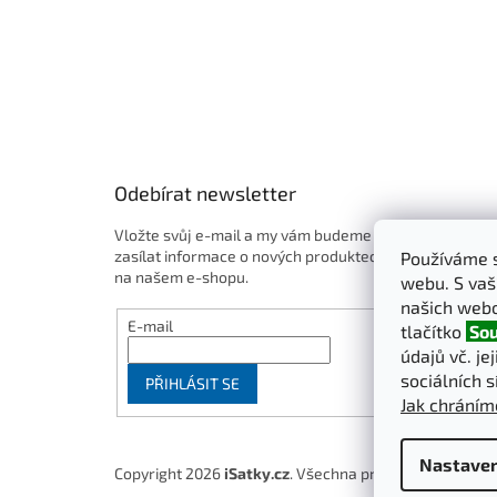
Odebírat newsletter
Vložte svůj e-mail a my vám budeme
zasílat informace o nových produktech
Používáme s
na našem e-shopu.
webu. S vaš
našich webo
E-mail
tlačítko
Sou
údajů vč. je
sociálních s
PŘIHLÁSIT SE
Jak chráním
Nastaven
Copyright 2026
iSatky.cz
. Všechna práva vyhrazena.
U