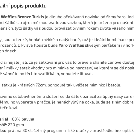
ailní popis produktu
 Waffles Bronze Turkis
je dlouho očekávaná novinka od firmy Yaro. Jed
kci šátků s trojrozměrnou waflovou vazbou, která je určena pro nošení
enších, tyto šátky vás budou provázet prvním rokem života vašeho mim
y jsou to tenké, hebké, měkké a nadýchané, což je ideální kombinace pr
rozenců. Díky své tlouště bude
Yaro Waffles
skvělým parťákem i v hor
ích dnech.
d si nejste jisti, že je šátkování pro vás to pravé a sháníte cenově dostu
itní, měkký šátek vhodný pro miminka od narození, ve kterém se dá nosit i
tě sáhněte po těchto wafličkách, nebudete litovat.
a šátku je krásných 72cm, pohodlně tak uvážete miminko i batole.
 svému celobavlněnému složení se dá šátek označit za úplný easy care 
lému ho vyperete v pračce, je nenáchylný na očka, bude se s ním dobře 
tečníkovi.
riál
: 100% bavlna
máž
: 220 gsm
žba
: prát na 30 st, šetrný program, nízké otáčky v prostředku bez optic