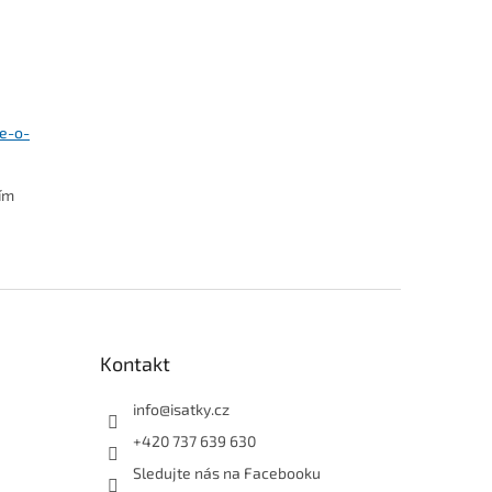
se-o-
ním
Kontakt
info
@
isatky.cz
+420 737 639 630
Sledujte nás na Facebooku