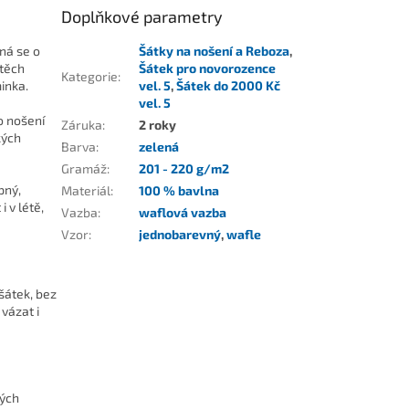
Doplňkové parametry
ná se o
Šátky na nošení a Reboza
,
 těch
Šátek pro novorozence
Kategorie
:
inka.
vel. 5
,
Šátek do 2000 Kč
vel. 5
o nošení
Záruka
:
2 roky
kých
Barva
:
zelená
Gramáž
:
201 - 220 g/m2
pný,
Materiál
:
100 % bavlna
 v létě,
Vazba
:
waflová vazba
Vzor
:
jednobarevný
,
wafle
šátek, bez
vázat i
kých