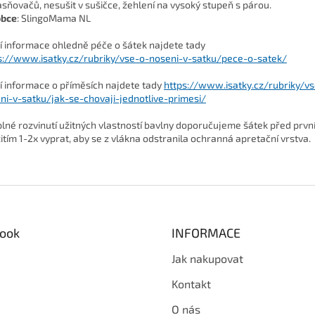
asňovačů, nesušit v sušičce, žehlení na vysoký stupeň s párou.
obce
: SlingoMama NL
ší informace ohledně péče o šátek najdete tady
s://www.isatky.cz/rubriky/vse-o-noseni-v-satku/pece-o-satek/
ší informace o příměsích najdete tady
https://www.isatky.cz/rubriky/v
ni-v-satku/jak-se-chovaji-jednotlive-primesi/
plné rozvinutí užitných vlastností bavlny doporučujeme šátek před prv
itím 1-2x vyprat, aby se z vlákna odstranila ochranná apretační vrstva.
ook
INFORMACE
Jak nakupovat
Kontakt
O nás