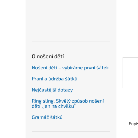
n
e
l
O nošení dětí
Nošení dětí – vybíráme první šátek
Praní a údržba šátků
Nejčastější dotazy
Ring sling. Skvělý způsob nošení
dětí „jen na chvilku“
Gramáž šátků
Popi