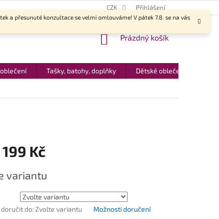
CZK
Přihlášení
ítek a přesunuté konzultace se velmi omlouváme! V pátek 7.8. se na vás
NÁKUPNÍ
Prázdný košík
KOŠÍK
 oblečení
Tašky, batohy, doplňky
Dětské oblečení
Dár
 199 Kč
e variantu
oručit do:
Zvolte variantu
Možnosti doručení