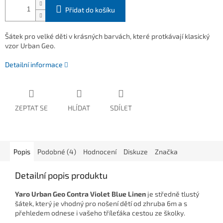
Přidat do košíku
Šátek pro velké děti v krásných barvách, které protkávají klasický
vzor Urban Geo.
Detailní informace
ZEPTAT SE
HLÍDAT
SDÍLET
Popis
Podobné (4)
Hodnocení
Diskuze
Značka
Detailní popis produktu
Yaro Urban Geo Contra Violet Blue Linen
je středně tlustý
šátek, který je vhodný pro nošení dětí od zhruba 6m a s
přehledem odnese i vašeho tříleťáka cestou ze školky.