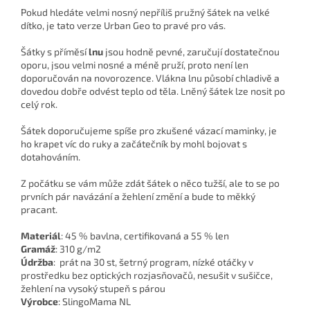
Pokud hledáte velmi nosný nepříliš pružný šátek na velké
dítko, je tato verze Urban Geo to pravé pro vás.
Šátky s příměsí
lnu
jsou hodně pevné, zaručují dostatečnou
oporu, jsou velmi nosné a méně pruží, proto není len
doporučován na novorozence. Vlákna lnu působí chladivě a
dovedou dobře odvést teplo od těla. Lněný šátek lze nosit po
celý rok.
Šátek doporučujeme spíše pro zkušené vázací maminky, je
ho krapet víc do ruky a začátečník by mohl bojovat s
dotahováním.
Z počátku se vám může zdát šátek o něco tužší, ale to se po
prvních pár navázání a žehlení změní a bude to měkký
pracant.
Materiál
:
45 % bavlna, certifikovaná a 55 % len
Gramáž
:
310 g/m2
Údržba
: prát na 30 st, šetrný program, nízké otáčky v
prostředku bez optických rozjasňovačů, nesušit v sušičce,
žehlení na vysoký stupeň s párou
Výrobce
: SlingoMama NL