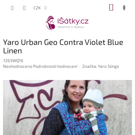
Přejít
NÁKUP
CZK
na
KOŠÍK
obsah
Yaro Urban Geo Contra Violet Blue
Linen
7263WQ16
Průměrné
Neohodnoceno
Podrobnosti hodnocení
Značka:
Yaro Slings
hodnocení
produktu
je
0,0
z
5
hvězdiček.