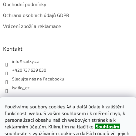
Obchodní podmínky
Ochrana osobních údajů GDPR
Vrácení zboží a reklamace
Kontakt
info
@
isatky.cz
+420 737 639 630
Sledujte nás na Facebooku
isatky_cz
Odebírat newsletter
Používáme soubory cookies 🍪 a další údaje k zajištění
funkčnosti webu. S vaším souhlasem i k měření chyb, k
Vložte svůj e-mail a my vám budeme zasílat informace o nových
personalizaci obsahu našich webových stránek a k
produktech na našem e-shopu.
reklamním účelům. Kliknutím na tlačítko
Souhlasím
souhlasíte s využíváním cookies a dalších údajů vč. jejich