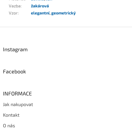
Vazba
:
žakárová
Vzor
:
elegantní
,
geometrický
Z
á
p
a
Instagram
t
í
Facebook
INFORMACE
Jak nakupovat
Kontakt
O nás