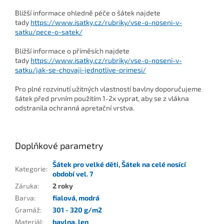
Bližší informace ohledně péče o šátek najdete
tady
https://www.isatky.cz/rubriky/vse-o-noseni-v-
satku/pece-o-satek/
Bližší informace o příměsích najdete
tady
https://www.isatky.cz/rubriky/vse-o-noseni-v-
satku/jak-se-chovaji-jednotlive-primesi/
Pro plné rozvinutí užitných vlastností bavlny doporučujeme
šátek před prvním použitím 1-2x vyprat, aby se z vlákna
odstranila ochranná apretační vrstva.
Doplňkové parametry
Šátek pro velké děti
,
Šátek na celé nosící
Kategorie
:
období vel. 7
Záruka
:
2 roky
Barva
:
fialová
,
modrá
Gramáž
:
301 - 320 g/m2
Materiál
:
bavlna
,
len