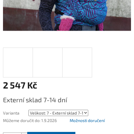
2 547 Kč
Měrná
Externí sklad 7-14 dní
cena:
Varianta
Můžeme doručit do:
1.9.2026
Možnosti doručení