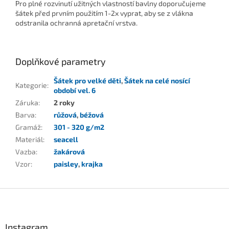
Pro plné rozvinutí užitných vlastností bavlny doporučujeme
šátek před prvním použitím 1-2x vyprat, aby se z vlákna
odstranila ochranná apretační vrstva.
Doplňkové parametry
Šátek pro velké děti
,
Šátek na celé nosící
Kategorie
:
období vel. 6
Záruka
:
2 roky
Barva
:
růžová
,
béžová
Gramáž
:
301 - 320 g/m2
Materiál
:
seacell
Vazba
:
žakárová
Vzor
:
paisley
,
krajka
Z
á
p
a
Instagram