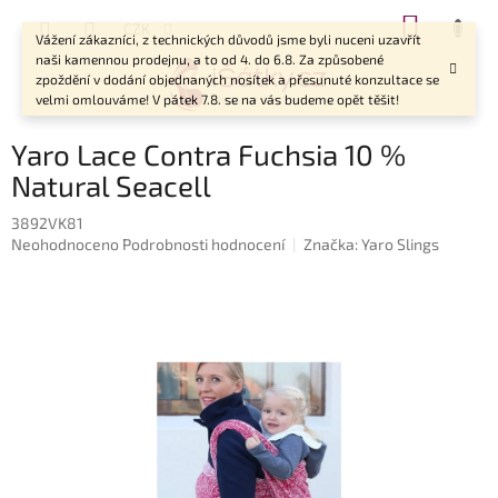
Přejít
NÁKUP
CZK
na
Vážení zákazníci, z technických důvodů jsme byli nuceni uzavřít
KOŠÍK
obsah
naši kamennou prodejnu, a to od 4. do 6.8. Za způsobené
zpoždění v dodání objednaných nosítek a přesunuté konzultace se
velmi omlouváme! V pátek 7.8. se na vás budeme opět těšit!
Yaro Lace Contra Fuchsia 10 %
Natural Seacell
3892VK81
Průměrné
Neohodnoceno
Podrobnosti hodnocení
Značka:
Yaro Slings
hodnocení
produktu
je
0,0
z
5
hvězdiček.