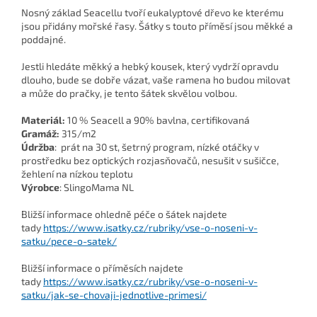
Nosný základ Seacellu tvoří eukalyptové dřevo ke kterému
jsou přidány mořské řasy. Šátky s touto příměsí jsou měkké a
poddajné.
Jestli hledáte měkký a hebký kousek, který vydrží opravdu
dlouho, bude se dobře vázat, vaše ramena ho budou milovat
a může do pračky, je tento šátek skvělou volbou.
Materiál:
10 % Seacell a 90% bavlna, certifikovaná
Gramáž:
315/m2
Údržba
: prát na 30 st, šetrný program, nízké otáčky v
prostředku bez optických rozjasňovačů, nesušit v sušičce,
žehlení na nízkou teplotu
Výrobce
: SlingoMama NL
Bližší informace ohledně péče o šátek najdete
tady
https://www.isatky.cz/rubriky/vse-o-noseni-v-
satku/pece-o-satek/
Bližší informace o příměsích najdete
tady
https://www.isatky.cz/rubriky/vse-o-noseni-v-
satku/jak-se-chovaji-jednotlive-primesi/