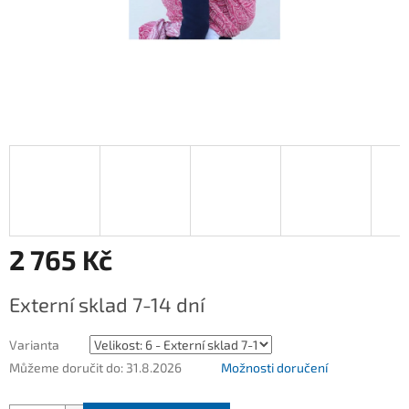
2 765 Kč
Měrná
Externí sklad 7-14 dní
cena:
Varianta
Můžeme doručit do:
31.8.2026
Možnosti doručení