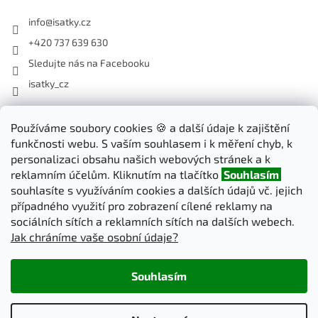
info
@
isatky.cz
+420 737 639 630
Sledujte nás na Facebooku
isatky_cz
Odebírat newsletter
Používáme soubory cookies 🍪 a další údaje k zajištění
funkčnosti webu. S vaším souhlasem i k měření chyb, k
Vložte svůj e-mail a my vám budeme zasílat informace o nových
personalizaci obsahu našich webových stránek a k
produktech na našem e-shopu.
reklamním účelům. Kliknutím na tlačítko
Souhlasím
souhlasíte s využíváním cookies a dalších údajů vč. jejich
E-mail
případného využití pro zobrazení cílené reklamy na
sociálních sítích a reklamních sítích na dalších webech.
Jak chráníme vaše osobní údaje?
PŘIHLÁSIT SE
Souhlasím
Vytvořil Shoptet