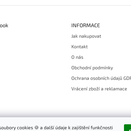
k
d
o
a
v
c
á
í
n
ook
INFORMACE
p
í
r
Jak nakupovat
v
k
Kontakt
y
v
O nás
ý
p
Obchodní podmínky
i
s
Ochrana osobních údajů GD
u
Vrácení zboží a reklamace
oubory cookies 🍪 a další údaje k zajištění funkčnosti