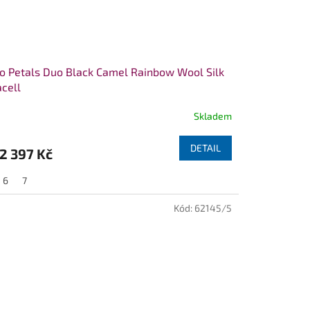
o Petals Duo Black Camel Rainbow Wool Silk
cell
Skladem
měrné
nocení
duktu
DETAIL
2 397 Kč
6
7
Kód:
62145/5
zdiček.