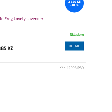
2 650 Kč
–10 %
tle Frog Lovely Lavender
Skladem
DETAIL
385 Kč
Kód:
12008IP39