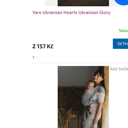
ů
Yaro Ukrainian Hearts Ukrainian Glory
Skla
DETAI
2 157 Kč
7
Kód:
5424