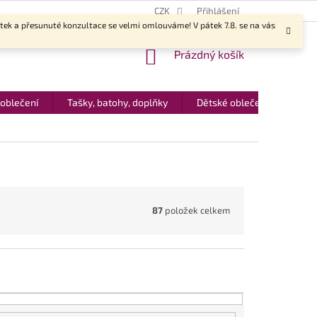
CZK
Přihlášení
ítek a přesunuté konzultace se velmi omlouváme! V pátek 7.8. se na vás
NÁKUPNÍ
Prázdný košík
KOŠÍK
 oblečení
Tašky, batohy, doplňky
Dětské oblečení
Dár
87
položek celkem