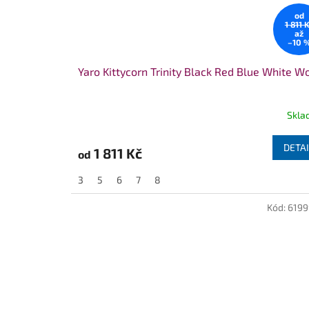
od
1 811 
až
–10 
Yaro Kittycorn Trinity Black Red Blue White W
Skla
DETAI
1 811 Kč
od
3
5
6
7
8
Kód:
619