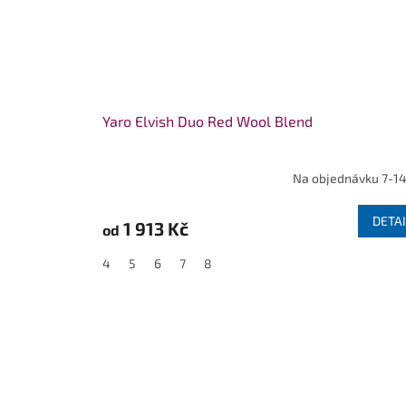
Yaro Elvish Duo Red Wool Blend
Na objednávku 7-14
DETAI
1 913 Kč
od
4
5
6
7
8