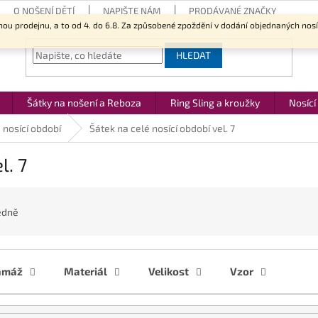
O NOŠENÍ DĚTÍ
NAPIŠTE NÁM
PRODÁVANÉ ZNAČKY
nou prodejnu, a to od 4. do 6.8. Za způsobené zpoždění v dodání objednaných nos
HLEDAT
Šátky na nošení a Reboza
Ring Sling a kroužky
Nosící
 nosící období
Šátek na celé nosící období vel. 7
l. 7
edně
amáž
Materiál
Velikost
Vzor