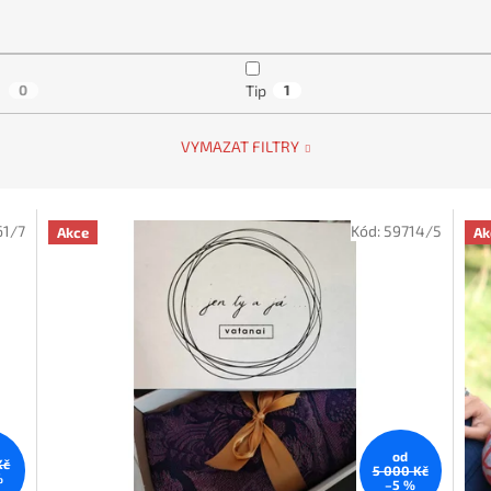
a
0
Tip
1
VYMAZAT FILTRY
61/7
Kód:
59714/5
Akce
Ak
od
Kč
5 000 Kč
%
–5 %