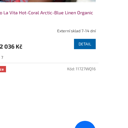
o La Vita Hot-Coral Arctic-Blue Linen Organic
Externí sklad 7-14 dní
DETAIL
2 036 Kč
7
Kód:
11727WQ16
ce