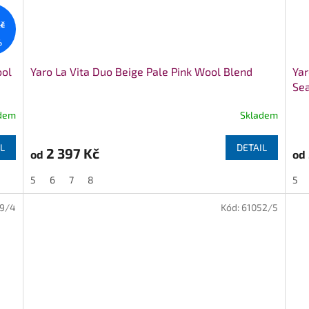
Kč
%
ool
Yaro La Vita Duo Beige Pale Pink Wool Blend
Yar
Sea
dem
Skladem
Prů
hod
pro
L
DETAIL
2 397 Kč
od
od
je
5,0
5
6
7
8
5
z
5
99/4
Kód:
61052/5
hvě