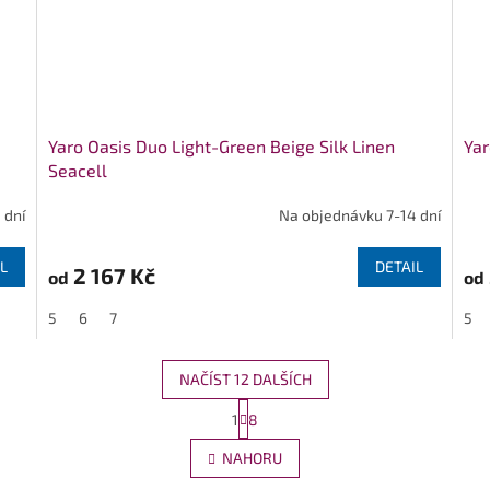
Yaro Oasis Duo Light-Green Beige Silk Linen
Yar
Seacell
 dní
Na objednávku 7-14 dní
L
DETAIL
2 167 Kč
od
od
5
6
7
5
NAČÍST 12 DALŠÍCH
S
1
8
O
t
r
v
NAHORU
á
l
n
á