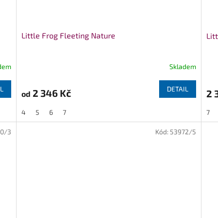
Little Frog Fleeting Nature
Lit
dem
Skladem
L
DETAIL
2 346 Kč
2 
od
4
5
6
7
7
0/3
Kód:
53972/5