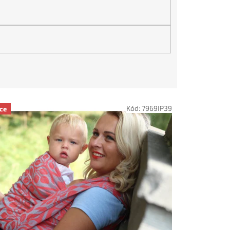
Kód:
7969IP39
ce