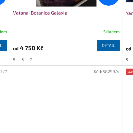
Vatanai Botanica Galaxie
Yar
dem
Skladem
L
DETAIL
4 750 Kč
od
od
5
6
7
5
2/7
Kód:
58299/4
Ak