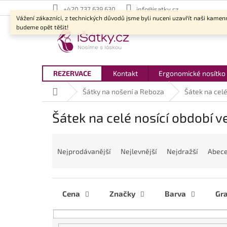
Přejít
+420 737 639 630
info@isatky.cz
na
Vážení zákazníci, z technických důvodů jsme byli nuceni uzavřít naši kamen
obsah
budeme opět těšit!
REZERVACE
Kontakt
Ergonomické nosítko
Domů
Šátky na nošení a Reboza
Šátek na celé
Šátek na celé nosící období ve
Ř
a
Nejprodávanější
Nejlevnější
Nejdražší
Abec
z
e
n
í
Cena
Značky
Barva
Gr
p
r