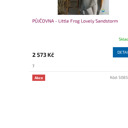
PŮJČOVNA - Little Frog Lovely Sandstorm
Skla
DETAI
2 573 Kč
7
Kód:
5085
Akce