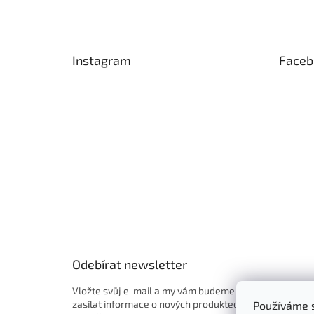
Z
á
p
Instagram
Faceb
a
t
í
Odebírat newsletter
Vložte svůj e-mail a my vám budeme
zasílat informace o nových produktech
Používáme s