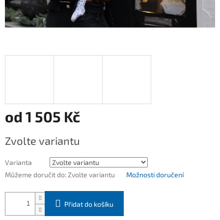
od
1 505 Kč
Měrná
Zvolte variantu
cena:
Varianta
Můžeme doručit do:
Zvolte variantu
Možnosti doručení
Přidat do košíku