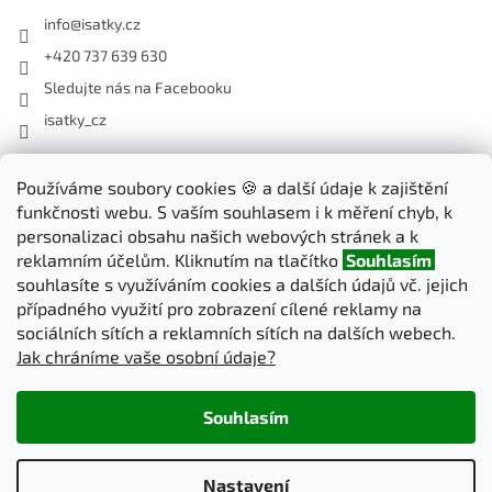
info
@
isatky.cz
+420 737 639 630
Sledujte nás na Facebooku
isatky_cz
Odebírat newsletter
Používáme soubory cookies 🍪 a další údaje k zajištění
funkčnosti webu. S vaším souhlasem i k měření chyb, k
Vložte svůj e-mail a my vám budeme zasílat informace o nových
personalizaci obsahu našich webových stránek a k
produktech na našem e-shopu.
reklamním účelům. Kliknutím na tlačítko
Souhlasím
souhlasíte s využíváním cookies a dalších údajů vč. jejich
E-mail
případného využití pro zobrazení cílené reklamy na
sociálních sítích a reklamních sítích na dalších webech.
Jak chráníme vaše osobní údaje?
PŘIHLÁSIT SE
Souhlasím
Vytvořil Shoptet
Nastavení