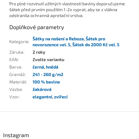
Pro plné rozvinutí užitných vlastností bavlny doporučujeme
šátek před prvním použitím 1-2x vyprat, aby se z vlákna
odstranila ochranná apretační vrstva.
Doplňkové parametry
Šátky na nošení a Reboza
,
Šátek pro
Kategorie
:
novorozence vel. 5
,
Šátek do 2000 Kč vel. 5
Záruka
:
2 roky
EAN
:
Zvolte variantu
Barva
:
černá
,
hnědá
Gramáž
:
241 - 260 g/m2
Materiál
:
100 % bavlna
Vazba
:
žakárová
Vzor
:
elegantní
,
zvířecí
Z
á
p
a
Instagram