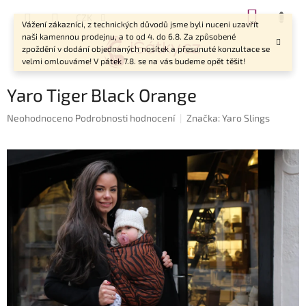
Přejít
NÁKUP
CZK
na
Vážení zákazníci, z technických důvodů jsme byli nuceni uzavřít
KOŠÍK
obsah
naši kamennou prodejnu, a to od 4. do 6.8. Za způsobené
zpoždění v dodání objednaných nosítek a přesunuté konzultace se
velmi omlouváme! V pátek 7.8. se na vás budeme opět těšit!
Yaro Tiger Black Orange
Průměrné
Neohodnoceno
Podrobnosti hodnocení
Značka:
Yaro Slings
hodnocení
produktu
je
0,0
z
5
hvězdiček.