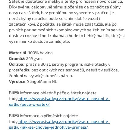
Šátek je dostatečně měkký a tenký pro nošení novorozenců.
Díky svému celobavlněnému složení se dá označit za úplný
easy care šátek, bez problému ho vyperete v pračce, je
nenáchylný na očka, bude se s ním dobře vázat i
začátečníkovi. Z počátku se šátek může zdát tužší, ale po
prvních pár navázáních zkombinovaných se žehlením se vám
doslova rozpustí pod rukama a bude to hebký mazlík, který si
vy i miminko doslova zamilujete.
Materiál
: 100% bavlna
Gramáž
: 245gsm
Údržba
: prát na 30 st, šetrný program, nízké otáčky v
prostředku bez optických rozjasňovačů, nesušit v sušičce,
žehlení na vysoký stupeň s párou.
Výrobce
: SlingoMama NL
Bližší informace ohledně péče o šátek najdete
tady
https://www.isatky.cz/rubriky/vse-o-noseni-v-
satku/pece-o-satek/
Bližší informace o příměsích najdete
tady
https://www.isatky.cz/rubriky/vse-o-noseni-v-
satku/jak-se-chovaji-jednotlive-primesi/