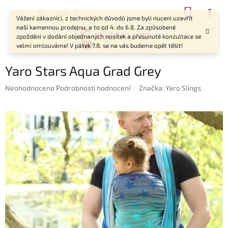
Přejít
NÁKUP
CZK
na
Vážení zákazníci, z technických důvodů jsme byli nuceni uzavřít
KOŠÍK
obsah
naši kamennou prodejnu, a to od 4. do 6.8. Za způsobené
zpoždění v dodání objednaných nosítek a přesunuté konzultace se
velmi omlouváme! V pátek 7.8. se na vás budeme opět těšit!
Yaro Stars Aqua Grad Grey
Průměrné
Neohodnoceno
Podrobnosti hodnocení
Značka:
Yaro Slings
hodnocení
produktu
je
0,0
z
5
hvězdiček.