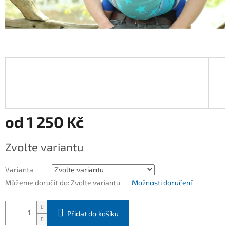
od
1 250 Kč
Měrná
Zvolte variantu
cena:
Varianta
Můžeme doručit do:
Zvolte variantu
Možnosti doručení
Přidat do košíku