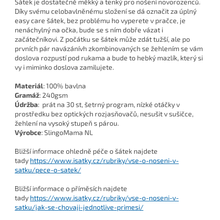
Šátek je dostatečně měkký a tenký pro nošení novorozenců.
Díky svému celobavlněnému složení se dá označit za úplný
easy care šátek, bez problému ho vyperete v pračce, je
nenáchylný na očka, bude se s ním dobře vázat i
začátečníkovi. Z počátku se šátek může zdát tužší, ale po
prvních pár navázánívh zkombinovaných se žehlením se vám
doslova rozpustí pod rukama a bude to hebký mazlík, který si
vy i miminko doslova zamilujete.
Materiál
: 100% bavlna
Gramáž
: 240gsm
Údržba
: prát na 30 st, šetrný program, nízké otáčky v
prostředku bez optických rozjasňovačů, nesušit v sušičce,
žehlení na vysoký stupeň s párou.
Výrobce
: SlingoMama NL
Bližší informace ohledně péče o šátek najdete
tady
https://www.isatky.cz/rubriky/vse-o-noseni-v-
satku/pece-o-satek/
Bližší informace o příměsích najdete
tady
https://www.isatky.cz/rubriky/vse-o-noseni-v-
satku/jak-se-chovaji-jednotlive-primesi/