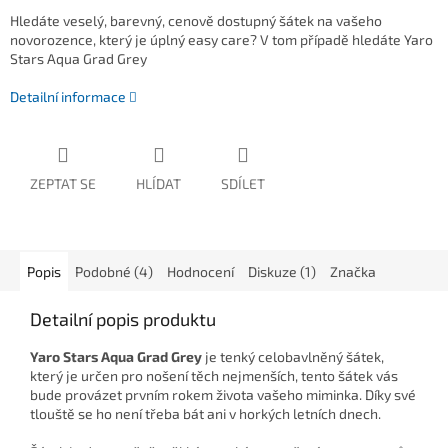
Hledáte veselý, barevný, cenově dostupný šátek na vašeho
novorozence, který je úplný easy care? V tom případě hledáte Yaro
Stars Aqua Grad Grey
Detailní informace
ZEPTAT SE
HLÍDAT
SDÍLET
Popis
Podobné (4)
Hodnocení
Diskuze (1)
Značka
Detailní popis produktu
Yaro Stars Aqua Grad Grey
je tenký celobavlněný šátek,
který je určen pro nošení těch nejmenších, tento šátek vás
bude provázet prvním rokem života vašeho miminka. Díky své
tlouště se ho není třeba bát ani v horkých letních dnech.