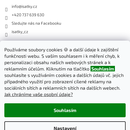
info
@
isatky.cz
+420 737 639 630
Sledujte nás na Facebooku
isatky_cz
Odebírat newsletter
Používáme soubory cookies 🍪 a další údaje k zajištění
funkčnosti webu. S vaším souhlasem i k měření chyb, k
Vložte svůj e-mail a my vám budeme zasílat informace o nových
personalizaci obsahu našich webových stránek a k
produktech na našem e-shopu.
reklamním účelům. Kliknutím na tlačítko
Souhlasím
souhlasíte s využíváním cookies a dalších údajů vč. jejich
E-mail
případného využití pro zobrazení cílené reklamy na
sociálních sítích a reklamních sítích na dalších webech.
Jak chráníme vaše osobní údaje?
PŘIHLÁSIT SE
Souhlasím
Vytvořil Shoptet
Nastavení