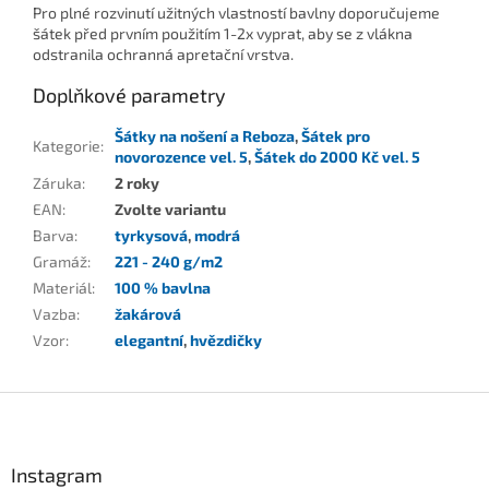
Pro plné rozvinutí užitných vlastností bavlny doporučujeme
šátek před prvním použitím 1-2x vyprat, aby se z vlákna
odstranila ochranná apretační vrstva.
Doplňkové parametry
Šátky na nošení a Reboza
,
Šátek pro
Kategorie
:
novorozence vel. 5
,
Šátek do 2000 Kč vel. 5
Záruka
:
2 roky
EAN
:
Zvolte variantu
Barva
:
tyrkysová
,
modrá
Gramáž
:
221 - 240 g/m2
Materiál
:
100 % bavlna
Vazba
:
žakárová
Vzor
:
elegantní
,
hvězdičky
Z
á
p
a
Instagram