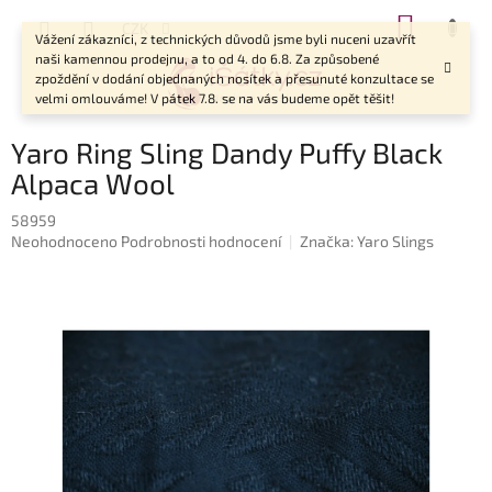
Přejít
NÁKUP
CZK
na
Vážení zákazníci, z technických důvodů jsme byli nuceni uzavřít
KOŠÍK
obsah
naši kamennou prodejnu, a to od 4. do 6.8. Za způsobené
zpoždění v dodání objednaných nosítek a přesunuté konzultace se
velmi omlouváme! V pátek 7.8. se na vás budeme opět těšit!
Yaro Ring Sling Dandy Puffy Black
Alpaca Wool
58959
Průměrné
Neohodnoceno
Podrobnosti hodnocení
Značka:
Yaro Slings
hodnocení
produktu
je
0,0
z
5
hvězdiček.