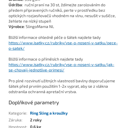
Údržba
: ruční praní na 30 st, ždímejte zarolováním do
předem připravených ručníků, perte v prostředku bez
optických rozjasňovačů vhodném na vlnu, nesušit v sušičce,
žehlete na nízký stupeň
Výrobce
: SlingoMama NL
Bližší informace ohledně péče o šátek najdete tady
https://www.isatky.cz/rubriky/vse-o-noseni-v-satku/pece-
o-satek/
Bližší informace o příměsích najdete tady
https://www.isatky.cz/rubriky/vse-o-noseni-v-satku/jak-
se-chovaji-jednotlive-primesi/
Pro plné rozvinutí užitných vlastností bavlny doporučujeme
šátek před prvním použitím 1-2x vyprat, aby se z vlákna
odstranila ochranná apretační vrstva.
Doplňkové parametry
Kategorie
:
Ring Sling a kroužky
Záruka
:
2 roky
Hmotnost
:
0.6 kg