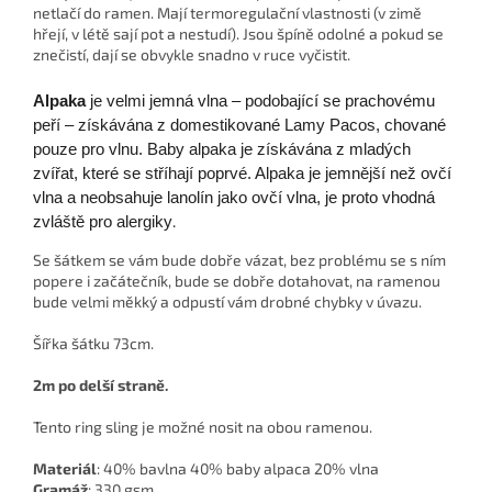
netlačí do ramen. Mají termoregulační vlastnosti (v zimě
hřejí, v létě sají pot a nestudí). Jsou špíně odolné a pokud se
znečistí, dají se obvykle snadno v ruce vyčistit.
Alpaka
je velmi jemná vlna – podobající se prachovému
peří – získávána z domestikované Lamy Pacos, chované
pouze pro vlnu. Baby alpaka je získávána z mladých
zvířat, které se stříhají poprvé. Alpaka je jemnější než ovčí
vlna a neobsahuje lanolín jako ovčí vlna, je proto vhodná
.
zvláště pro alergiky
Se šátkem se vám bude dobře vázat, bez problému se s ním
popere i začátečník, bude se dobře dotahovat, na ramenou
bude velmi měkký a odpustí vám drobné chybky v úvazu.
Šířka šátku 73cm.
2m po delší straně.
Tento ring sling je možné nosit na obou ramenou.
Materiál
: 40
% bavlna 40% baby alpaca 20% vlna
Gramáž
: 330 gsm