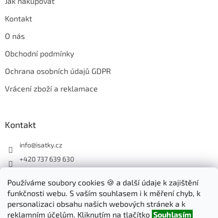
Jak nakupovat
Kontakt
O nás
Obchodní podmínky
Ochrana osobních údajů GDPR
Vrácení zboží a reklamace
Kontakt
info
@
isatky.cz
+420 737 639 630
Sledujte nás na Facebooku
Používáme soubory cookies 🍪 a další údaje k zajištění
isatky_cz
funkčnosti webu. S vaším souhlasem i k měření chyb, k
personalizaci obsahu našich webových stránek a k
reklamním účelům. Kliknutím na tlačítko
Souhlasím
Odebírat newsletter