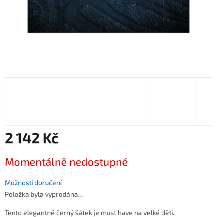
2 142 Kč
Měrná
Momentálně nedostupné
cena:
Možnosti doručení
Položka byla vyprodána…
Tento elegantně černý šátek je must have na velké děti.