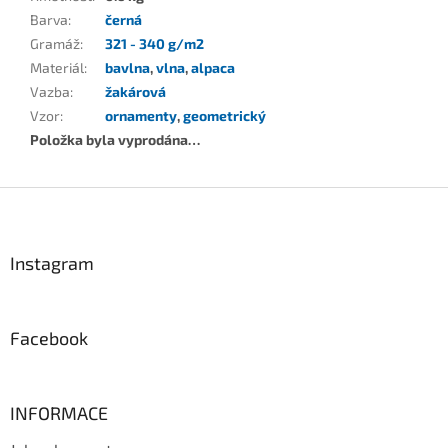
Barva
:
černá
Gramáž
:
321 - 340 g/m2
Materiál
:
bavlna
,
vlna
,
alpaca
Vazba
:
žakárová
Vzor
:
ornamenty
,
geometrický
Položka byla vyprodána…
Z
á
p
a
Instagram
t
í
Facebook
INFORMACE