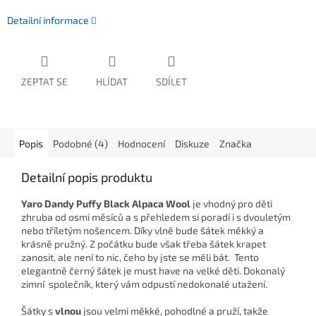
Detailní informace
ZEPTAT SE
HLÍDAT
SDÍLET
Popis
Podobné (4)
Hodnocení
Diskuze
Značka
Detailní popis produktu
Yaro Dandy Puffy Black Alpaca Wool
je vhodný pro děti
zhruba od osmi měsíců a s přehledem si poradí i s dvouletým
nebo tříletým nošencem. Díky vlně bude šátek měkký a
krásně pružný. Z počátku bude však třeba šátek krapet
zanosit, ale není to nic, čeho by jste se měli bát. Tento
elegantně černý šátek je must have na velké děti. Dokonalý
zimní společník, který vám odpustí nedokonalé utažení.
Šátky s
vlnou
jsou velmi měkké, pohodlné a pruží, takže