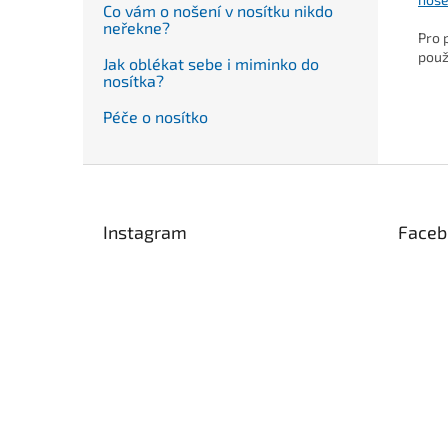
Co vám o nošení v nosítku nikdo
neřekne?
Pro 
použ
Jak oblékat sebe i miminko do
nosítka?
Péče o nosítko
Z
á
p
Instagram
Faceb
a
t
í