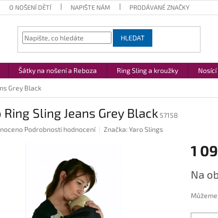
O NOŠENÍ DĚTÍ
NAPIŠTE NÁM
PRODÁVANÉ ZNAČKY
HLEDAT
Šátky na nošení a Reboza
Ring Sling a kroužky
Nosící
ans Grey Black
 Ring Sling Jeans Grey Black
57158
né
noceno
Podrobnosti hodnocení
Značka:
Yaro Slings
ení
1 09
u
Měrná
Na ob
cena:
ek.
Můžeme d