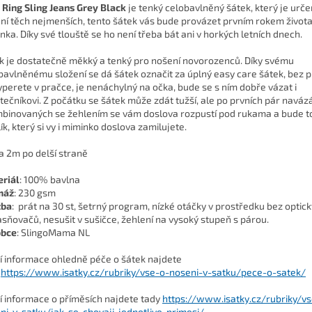
 Ring Sling Jeans Grey Black
je tenký celobavlněný šátek, který je urče
ní těch nejmenších, tento šátek vás bude provázet prvním rokem život
nka. Díky své tlouště se ho není třeba bát ani v horkých letních dnech.
k je dostatečně měkký a tenký pro nošení novorozenců. Díky svému
bavlněnému složení se dá šátek označit za úplný easy care šátek, bez
yperete v pračce, je nenáchylný na očka, bude se s ním dobře vázat i
tečníkovi. Z počátku se šátek může zdát tužší, ale po prvních pár naváz
binovaných se žehlením se vám doslova rozpustí pod rukama a bude t
ík, který si vy i miminko doslova zamilujete.
a 2m po delší straně
riál
: 100% bavlna
máž
: 230 gsm
žba
: prát na 30 st, šetrný program, nízké otáčky v prostředku bez optic
asňovačů, nesušit v sušičce, žehlení na vysoký stupeň s párou.
obce
: SlingoMama NL
ší informace ohledně péče o šátek najdete
https://www.isatky.cz/rubriky/vse-o-noseni-v-satku/pece-o-satek/
ší informace o příměsích najdete tady
https://www.isatky.cz/rubriky/v
ni-v-satku/jak-se-chovaji-jednotlive-primesi/