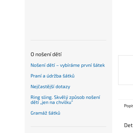
n
e
l
O nošení dětí
Nošení dětí – vybíráme první šátek
Praní a údržba šátků
Nejčastější dotazy
Ring sling. Skvělý způsob nošení
dětí „jen na chvilku“
Popi
Gramáž šátků
Det