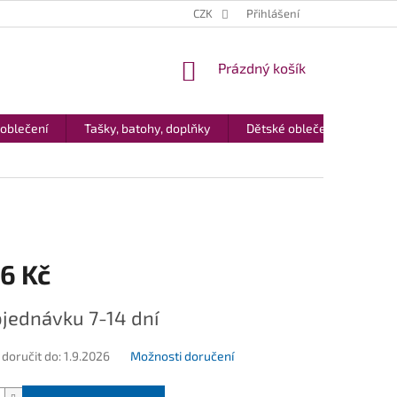
CZK
Přihlášení
NÁKUPNÍ
Prázdný košík
KOŠÍK
 oblečení
Tašky, batohy, doplňky
Dětské oblečení
Dár
6 Kč
jednávku 7-14 dní
oručit do:
1.9.2026
Možnosti doručení