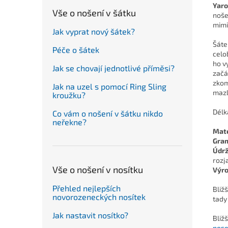
Yaro
Vše o nošení v šátku
noše
mimi
Jak vyprat nový šátek?
Šáte
Péče o šátek
celo
ho v
Jak se chovají jednotlivé příměsi?
začá
zkom
Jak na uzel s pomocí Ring Sling
mazl
kroužku?
Délk
Co vám o nošení v šátku nikdo
neřekne?
Mate
Gra
Údr
rozj
Vše o nošení v nosítku
Výr
Přehled nejlepších
Bliž
novorozeneckých nosítek
tady
Jak nastavit nosítko?
Bliž
nose