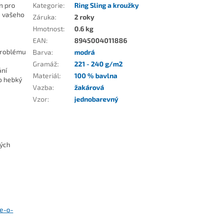
n pro
Kategorie
:
Ring Sling a kroužky
a vašeho
Záruka
:
2 roky
Hmotnost
:
0.6 kg
EAN
:
8945004011886
 problému
Barva
:
modrá
Gramáž
:
221 - 240 g/m2
ání
Materiál
:
100 % bavlna
o hebký
Vazba
:
žakárová
Vzor
:
jednobarevný
kých
se-o-