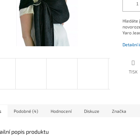
Hledáte 
novoroze
Yaro Jea
Detailní
TISK
s
Podobné (4)
Hodnocení
Diskuze
Značka
ailní popis produktu