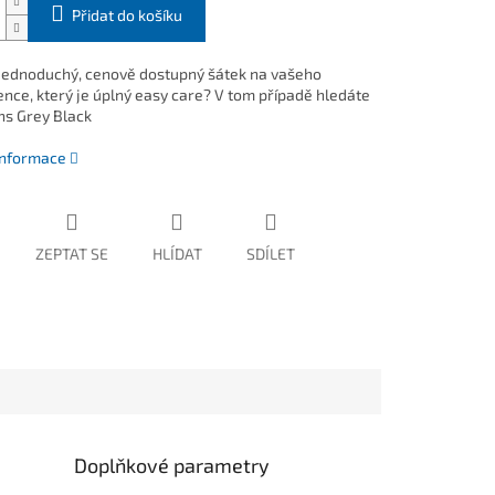
Přidat do košíku
jednoduchý, cenově dostupný šátek na vašeho
nce, který je úplný easy care? V tom případě hledáte
ns Grey Black
 informace
ZEPTAT SE
HLÍDAT
SDÍLET
Doplňkové parametry