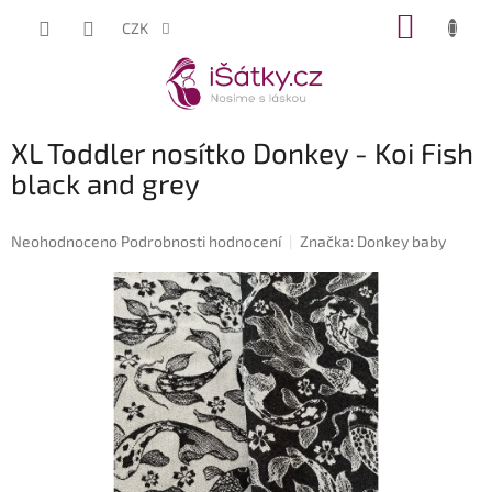
Přejít
NÁKUP
CZK
na
KOŠÍK
obsah
XL Toddler nosítko Donkey - Koi Fish
black and grey
Průměrné
Neohodnoceno
Podrobnosti hodnocení
Značka:
Donkey baby
hodnocení
produktu
je
0,0
z
5
hvězdiček.