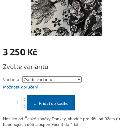
3 250 Kč
Měrná
Zvolte variantu
cena:
Varianta
Možnosti doručení
Přidat do košíku
Nosítko od České značky Donkey, vhodné pro děti od 92cm (u
hubenějších dětí alespoň 95cm) do 4 let