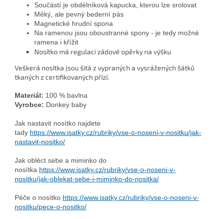
Součástí je obdélníková kapucka, kterou lze srolovat
Měký, ale pevný bederní pás
Magnetické hrudní spona
Na ramenou jsou oboustranné spony - je tedy možné
ramena i křížit
Nosítko má regulaci zádové opěrky na výšku
Veškerá nosítka jsou šitá z vypraných a vysrážených šátků
tkaných z certifikovaných přízí.
Materiál:
100 % bavlna
Vyrobce:
Donkey baby
Jak nastavit nosítko najdete
tady
https://www.isatky.cz/rubriky/vse-o-noseni-v-nositku/jak-
nastavit-nositko/
Jak obléct sebe a miminko do
nosítka
https://www.isatky.cz/rubriky/vse-o-noseni-v-
nositku/jak-oblekat-sebe-i-miminko-do-nositka/
Péče o nosítko
https://www.isatky.cz/rubriky/vse-o-noseni-v-
nositku/pece-o-nositko/