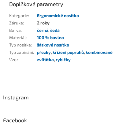
Doplňkové parametry
Kategorie
:
Ergonomické nosítko
Záruka
:
2 roky
Barva
:
černá
,
šedá
Materiál
:
100 % bavlna
Typ nosítka
:
šátkové nosítko
Typ zapínání
:
přezky
,
křížení popruhů
,
kombinované
Vzor
:
zvířátka
,
rybičky
Z
á
p
a
Instagram
t
í
Facebook