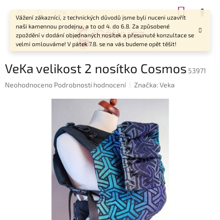
Přejít
NÁKUP
CZK
na
Vážení zákazníci, z technických důvodů jsme byli nuceni uzavřít
KOŠÍK
obsah
naši kamennou prodejnu, a to od 4. do 6.8. Za způsobené
zpoždění v dodání objednaných nosítek a přesunuté konzultace se
velmi omlouváme! V pátek 7.8. se na vás budeme opět těšit!
VeKa velikost 2 nosítko Cosmos
53971
Průměrné
Neohodnoceno
Podrobnosti hodnocení
Značka:
Veka
hodnocení
produktu
je
0,0
z
5
hvězdiček.