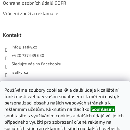
Ochrana osobních údajů GDPR
Vrácení zboží a reklamace
Kontakt
info
@
isatky.cz
+420 737 639 630
Sledujte nás na Facebooku
isatky_cz
Odebírat newsletter
Používáme soubory cookies 🍪 a další údaje k zajištění
funkčnosti webu. S vaším souhlasem i k měření chyb, k
Vložte svůj e-mail a my vám budeme zasílat informace o nových
personalizaci obsahu našich webových stránek a k
produktech na našem e-shopu.
reklamním účelům. Kliknutím na tlačítko
Souhlasím
souhlasíte s využíváním cookies a dalších údajů vč. jejich
E-mail
případného využití pro zobrazení cílené reklamy na
sociálních sítích a reklamních sítích na dalších webech.