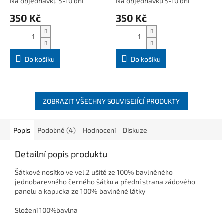
Na objednávku 5-10 dní
Na objednávku 5-10 dní
350 Kč
350 Kč
Do košíku
Do košíku
ZOBRAZIT VŠECHNY SOUVISEJÍCÍ PRODUKTY
Popis
Podobné (4)
Hodnocení
Diskuze
Detailní popis produktu
Šátkové nosítko ve vel.2 ušité ze 100% bavlněného
jednobarevného černého šátku a přední strana zádového
panelu a kapucka ze 100% bavlněné látky
Složení 100%bavlna