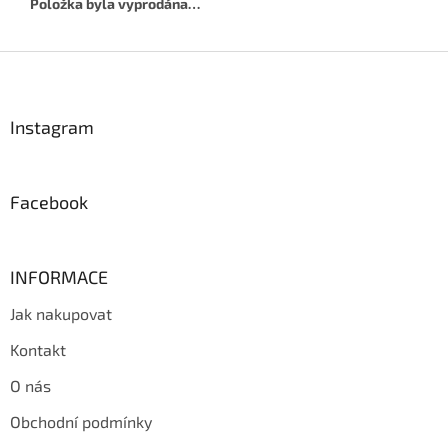
Položka byla vyprodána…
Z
á
p
a
Instagram
t
í
Facebook
INFORMACE
Jak nakupovat
Kontakt
O nás
Obchodní podmínky