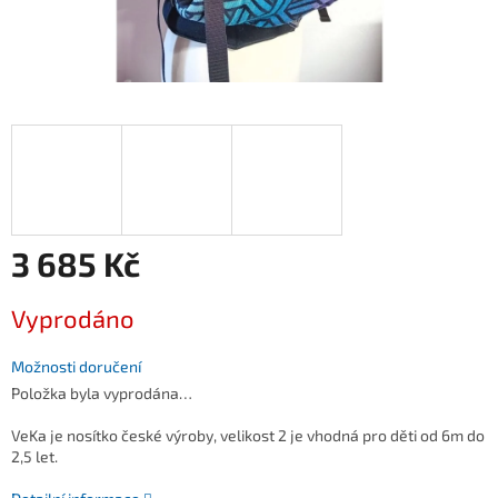
3 685 Kč
Měrná
Vyprodáno
cena:
Možnosti doručení
Položka byla vyprodána…
VeKa je nosítko české výroby, velikost 2 je vhodná pro děti od 6m do
2,5 let.