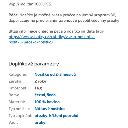
Výplň molitan 100%PES
Péče
: Nosítko je možné prát v pračce na jemný program 30,
doporučujeme před praním zapnout a povolit všechny přezky
Bližší informace ohledně péče o nosítko najdete tady
https://www.isatky.cz/rubriky/vse-o-noseni-v-
nositku/pece-o-nositko/
Doplňkové parametry
Kategorie
:
Nosítko od 2-3 měsíců
Záruka
:
2 roky
Hmotnost
:
1 kg
Barva
:
černá
,
šedá
Materiál
:
100 % bavlna
Typ nosítka
:
šátkové nosítko
Typ zapínání
:
přezky
,
křížení popruhů
Vzor
:
pruhy