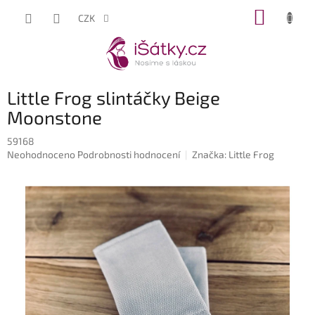
Přejít
NÁKUP
CZK
na
KOŠÍK
obsah
Little Frog slintáčky Beige
Moonstone
59168
Průměrné
Neohodnoceno
Podrobnosti hodnocení
Značka:
Little Frog
hodnocení
produktu
je
0,0
z
5
hvězdiček.