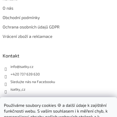
O nás
Obchodní podmínky
Ochrana osobních údajů GDPR
Vrácení zboží a reklamace
Kontakt
info
@
isatky.cz
+420 737 639 630
Sledujte nás na Facebooku
isatky_cz
Odebírat newsletter
Používáme soubory cookies 🍪 a další údaje k zajištění
funkčnosti webu. S vaším souhlasem i k měření chyb, k
Vložte svůj e-mail a my vám budeme zasílat informace o nových
personalizaci obsahu našich webových stránek a k