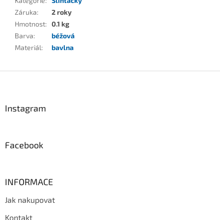
Kategorie
:
Slintáčky
Záruka
:
2 roky
Hmotnost
:
0.1 kg
Barva
:
béžová
Materiál
:
bavlna
Z
á
p
a
Instagram
t
í
Facebook
INFORMACE
Jak nakupovat
Kontakt