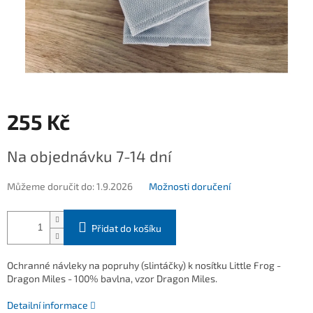
255 Kč
Měrná
Na objednávku 7-14 dní
cena:
Můžeme doručit do:
1.9.2026
Možnosti doručení
Přidat do košíku
Ochranné návleky na popruhy (slintáčky) k nosítku Little Frog -
Dragon Miles - 100% bavlna, vzor Dragon Miles.
Detailní informace