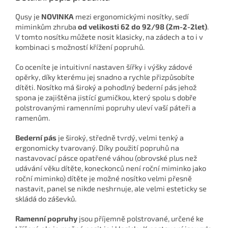
Qusy je
NOVINKA
mezi ergonomickými nosítky, sedí
miminkům zhruba
od velikosti 62 do 92/98 (2m-2-2let)
.
V tomto nosítku můžete nosit klasicky, na zádech a to i v
kombinaci s možností křížení popruhů.
Co oceníte je intuitivní nastaven šířky i výšky zádové
opěrky, díky kterému jej snadno a rychle přizpůsobíte
dítěti. Nosítko má široký a pohodlný bederní pás jehož
spona je zajištěna jistící gumičkou, který spolu s dobře
polstrovanými ramenními popruhy uleví vaší páteři a
ramenům.
Bederní pás
je široký, středně tvrdý, velmi tenký a
ergonomicky tvarovaný.
Díky použití popruhů na
nastavovací pásce opatřené váhou (obrovské plus než
udávání věku dítěte, koneckonců není roční miminko jako
roční miminko) dítěte je možné nosítko velmi přesně
nastavit, panel se nikde neshrnuje, ale velmi esteticky se
skládá do záševků.
Ramenní popruhy
jsou příjemně polstrované, určené ke