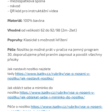
- mezilopatková spona
- návod
- QR kód pro instruktážní videa
Materiál
: 100% bavlna
Vhodné
od velikosti 62 do 92/98 (2m-2let)
Popruhy
: Klasické s možností křížení
Péče
: Nosítko je možné prát v pračce na jemný program
30, doporučujeme před praním zapnout a povolit všechny
přezky
Jak nastavit nosítko najdete
tady
https://www.isatky.cz/rubriky/vse-o-noseni-v-
nositku/jak-nastavit-nositko/
Jak obléct sebe a miminko do
nosítka
https://www.isatky.cz/rubriky/vse-o-noseni-v-
nositku/jak-oblekat-sebe-i-miminko-do-nositka/
Péče o nosítko
https://www.isatky.cz/rubriky/vse-o-noseni-