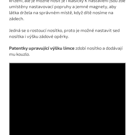
křížení, ale je možné nosit je i klasicky K nastavení jsou zde
umístěny nastavovací popruhy a jemné magnety, aby
látka držela na správném místě, když dítě nosíme na
zádech.
Jedná se o rostoucí nosítko, proto je možné nastavit sed
nosítka i výšku zádové opěrky.
Patentky upravující výšku límce
zdobí nosítko a dodávají
mu kouzlo.