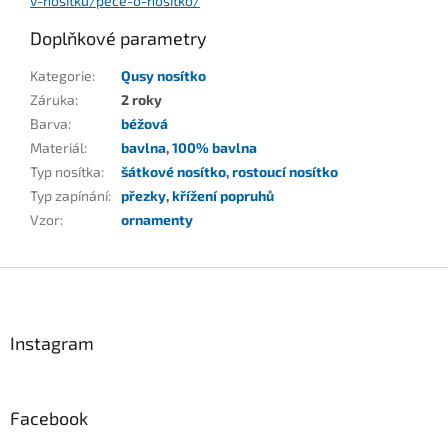
v-nositku/pece-o-nositko/
Doplňkové parametry
Kategorie
:
Qusy nosítko
Záruka
:
2 roky
Barva
:
béžová
Materiál
:
bavlna
,
100% bavlna
Typ nosítka
:
šátkové nosítko
,
rostoucí nosítko
Typ zapínání
:
přezky
,
křížení popruhů
Vzor
:
ornamenty
Z
á
p
a
Instagram
t
í
Facebook