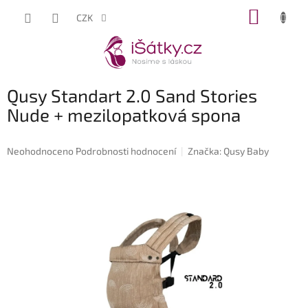
Přejít
NÁKUP
CZK
na
KOŠÍK
obsah
Qusy Standart 2.0 Sand Stories
Nude + mezilopatková spona
Průměrné
Neohodnoceno
Podrobnosti hodnocení
Značka:
Qusy Baby
hodnocení
produktu
je
0,0
z
5
hvězdiček.