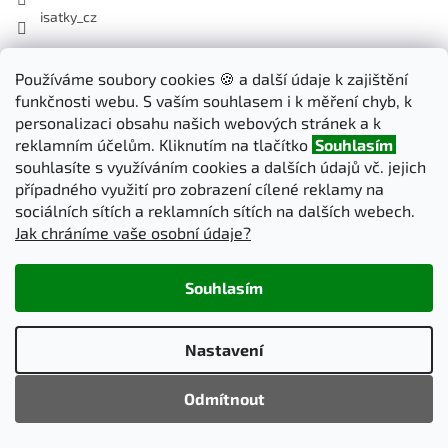
isatky_cz
Odebírat newsletter
Používáme soubory cookies 🍪 a další údaje k zajištění
funkčnosti webu. S vaším souhlasem i k měření chyb, k
Vložte svůj e-mail a my vám budeme zasílat informace o nových
personalizaci obsahu našich webových stránek a k
produktech na našem e-shopu.
reklamním účelům. Kliknutím na tlačítko
Souhlasím
souhlasíte s využíváním cookies a dalších údajů vč. jejich
E-mail
případného využití pro zobrazení cílené reklamy na
sociálních sítích a reklamních sítích na dalších webech.
Jak chráníme vaše osobní údaje?
PŘIHLÁSIT SE
Souhlasím
Vytvořil Shoptet
Nastavení
Copyright 2026
iSatky.cz
. Všechna práva vyhrazena.
Upravit
Odmítnout
nastavení cookies