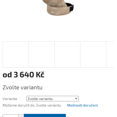
od
3 640 Kč
Měrná
Zvolte variantu
cena:
Varianta
Můžeme doručit do:
Zvolte variantu
Možnosti doručení