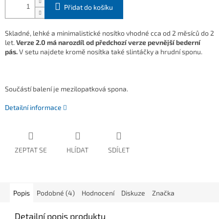
Přidat do košíku
Skladné, lehké a minimalistické nosítko vhodné cca od 2 měsíců do 2
let.
Verze 2.0 má narozdíl od předchozí verze pevnější bederní
pás.
V setu najdete kromě nosítka také slintáčky a hrudní
sponu.
Součástí balení je mezilopatková spona.
Detailní informace
ZEPTAT SE
HLÍDAT
SDÍLET
Popis
Podobné (4)
Hodnocení
Diskuze
Značka
Detailní popis produktu