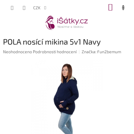
Přejít
NÁKUP
CZK
na
KOŠÍK
obsah
POLA nosící mikina 5v1 Navy
Průměrné
Neohodnoceno
Podrobnosti hodnocení
Značka:
Fun2bemum
hodnocení
produktu
je
0,0
z
5
hvězdiček.