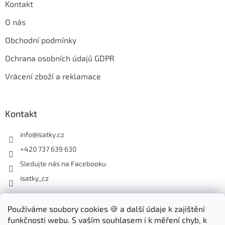
Kontakt
O nás
Obchodní podmínky
Ochrana osobních údajů GDPR
Vrácení zboží a reklamace
Kontakt
info
@
isatky.cz
+420 737 639 630
Sledujte nás na Facebooku
isatky_cz
Odebírat newsletter
Používáme soubory cookies 🍪 a další údaje k zajištění
funkčnosti webu. S vaším souhlasem i k měření chyb, k