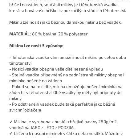
břiše i na zádech, součástí mikiny je i těhotenská vsadka,
která schová vaše bříško i v pokročilých stádiích těhotenství.
Mikinu lze nosit i jako běžnou dámskou mikinu bez vsadek.
MATERIÁL:
80 % bavlna, 20 % polyester
Mikinu lze nosit 5 způsoby:
- Těhotenská vsadka vám umožní nosit mikinu po celou dobu
těhotenství
- Nosicí vsadka obepne vaše dítě nesené vpředu
- Stejná vsadka připevněný na zadní straně mikiny obepne i
miminko nošené na zádech
- Pokud se na to cítíte, mikina umožňuje nošení miminka na
zádech i v těhotenství. Obě vsadky by měly být připnuty do
mikiny
- Po odstranění vsadek bude také perfektní jako běžné
svrchní oblečení
✔ Mikina je vyrobena z husté a hřejivé bavlny 280g/m2,
vhodná na JARO / LÉTO / PODZIM.
✔ Určeno k nošení miminek v šátku nebo nosítku. Můžete v