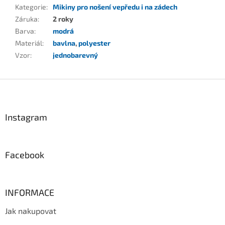
Kategorie
:
Mikiny pro nošení vepředu i na zádech
Záruka
:
2 roky
Barva
:
modrá
Materiál
:
bavlna
,
polyester
Vzor
:
jednobarevný
Z
á
p
a
Instagram
t
í
Facebook
INFORMACE
Jak nakupovat