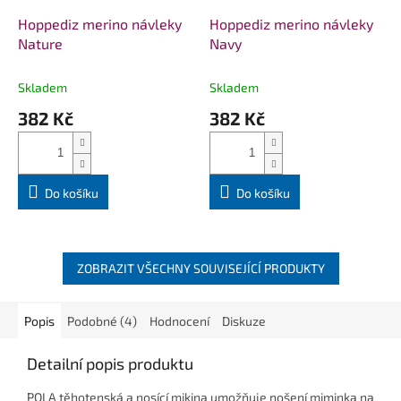
Hoppediz merino návleky
Hoppediz merino návleky
Nature
Navy
Skladem
Skladem
382 Kč
382 Kč
Do košíku
Do košíku
ZOBRAZIT VŠECHNY SOUVISEJÍCÍ PRODUKTY
Popis
Podobné (4)
Hodnocení
Diskuze
Detailní popis produktu
POLA těhotenská a nosící mikina umožňuje nošení miminka na