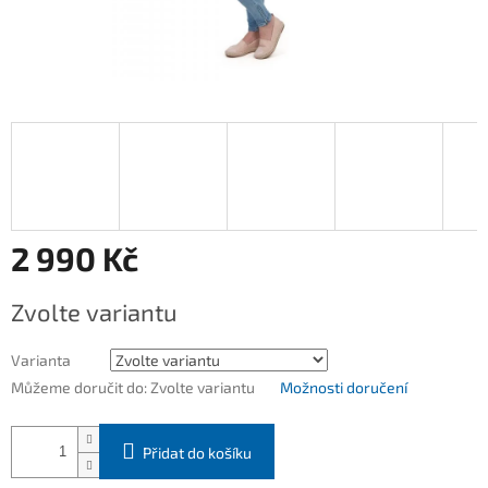
2 990 Kč
Měrná
Zvolte variantu
cena:
Varianta
Můžeme doručit do:
Zvolte variantu
Možnosti doručení
Přidat do košíku