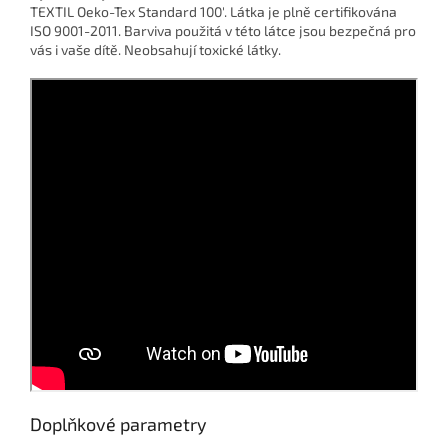
TEXTIL Oeko-Tex Standard 100'. Látka je plně certifikována
ISO 9001-2011. Barviva použitá v této látce jsou bezpečná pro
vás i vaše dítě. Neobsahují toxické látky.
Doplňkové parametry