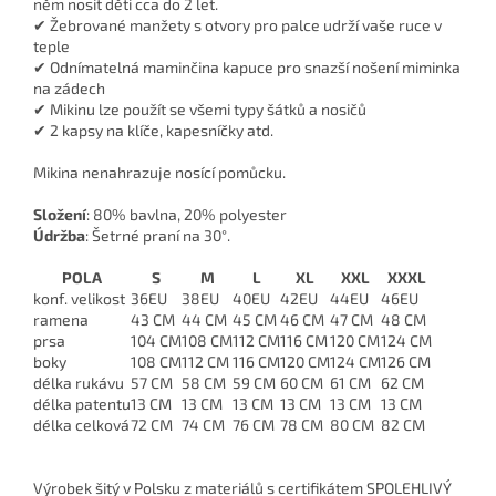
něm nosit děti cca do 2 let.
✔ Žebrované manžety s otvory pro palce udrží vaše ruce v
teple
✔ Odnímatelná maminčina kapuce pro snazší nošení miminka
na zádech
✔ Mikinu lze použít se všemi typy šátků a nosičů
✔ 2 kapsy na klíče, kapesníčky atd.
Mikina nenahrazuje nosící pomůcku.
Složení
: 80% bavlna, 20% polyester
Údržba
: Šetrné praní na 30°.
POLA
S
M
L
XL
XXL
XXXL
konf. velikost
36EU
38EU
40EU
42EU
44EU
46EU
ramena
43 CM
44 CM
45 CM
46 CM
47 CM
48 CM
prsa
104 CM
108 CM
112 CM
116 CM
120 CM
124 CM
boky
108 CM
112 CM
116 CM
120 CM
124 CM
126 CM
délka rukávu
57 CM
58 CM
59 CM
60 CM
61 CM
62 CM
délka patentu
13 CM
13 CM
13 CM
13 CM
13 CM
13 CM
délka celková
72 CM
74 CM
76 CM
78 CM
80 CM
82 CM
Výrobek šitý v Polsku z materiálů s certifikátem SPOLEHLIVÝ