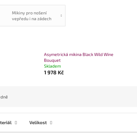
Mikiny pro nošení
vepředu i na zádech
Asymetrická mikina Black Wild Wine
Bouquet
Skladem
1 978 Kč
edně
eriál
Velikost