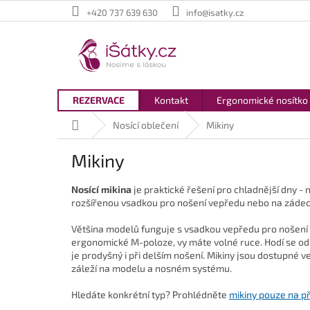
Přejít
+420 737 639 630
info@isatky.cz
na
obsah
REZERVACE
Kontakt
Ergonomické nosítko
Domů
Nosící oblečení
Mikiny
Mikiny
Nosící mikina
je praktické řešení pro chladnější dny - 
rozšířenou vsadkou pro nošení vepředu nebo na zádec
Většina modelů funguje s vsadkou vepředu pro nošení d
ergonomické M-poloze, vy máte volné ruce. Hodí se od
je prodyšný i při delším nošení. Mikiny jsou dostupné v
záleží na modelu a nosném systému.
Hledáte konkrétní typ? Prohlédněte
mikiny pouze na p