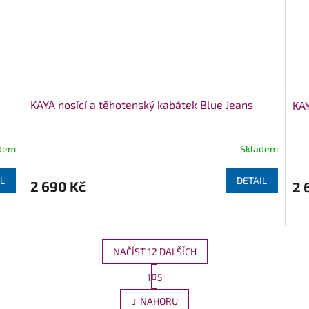
KAYA nosící a těhotenský kabátek Blue Jeans
KAY
dem
Skladem
L
DETAIL
2 690 Kč
2 
NAČÍST 12 DALŠÍCH
S
1
5
O
t
r
v
NAHORU
á
l