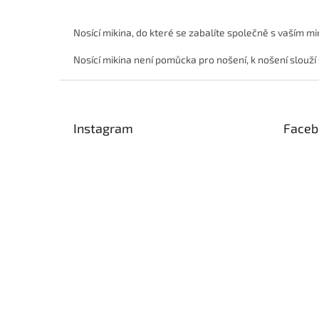
Nosící mikina, do které se zabalíte společně s vaším 
Nosící mikina není pomůcka pro nošení, k nošení slouží 
Z
á
p
Instagram
Faceb
a
t
í