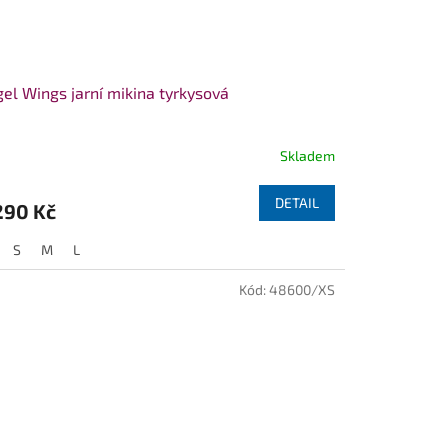
el Wings jarní mikina tyrkysová
Skladem
měrné
nocení
duktu
DETAIL
290 Kč
S
M
L
Kód:
48600/XS
zdiček.