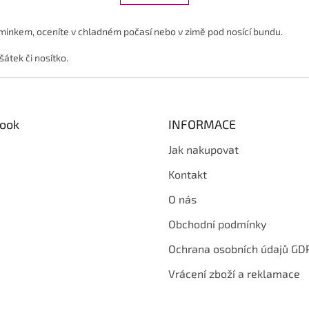
n
á
k
d
o
miminkem, oceníte v chladném počasí nebo v zimě pod nosící bundu.
a
v
c
á
šátek či nosítko.
í
n
p
í
r
v
k
ook
INFORMACE
y
v
Jak nakupovat
ý
p
Kontakt
i
s
O nás
u
Obchodní podmínky
Ochrana osobních údajů GD
Vrácení zboží a reklamace