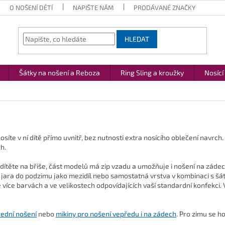
O NOŠENÍ DĚTÍ
NAPIŠTE NÁM
PRODÁVANÉ ZNAČKY
HLEDAT
Šátky na nošení a Reboza
Ring Sling a kroužky
Nosící
nosíte v ní dítě přímo uvnitř, bez nutnosti extra nosícího oblečení navrc
h.
ítěte na břiše, část modelů má zip vzadu a umožňuje i nošení na zádech
 jara do podzimu jako mezidíl nebo samostatná vrstva v kombinaci s š
e více barvách a ve velikostech odpovídajících vaší standardní konfekci.
řední nošení
nebo
mikiny pro nošení vepředu i na zádech
. Pro zimu se h