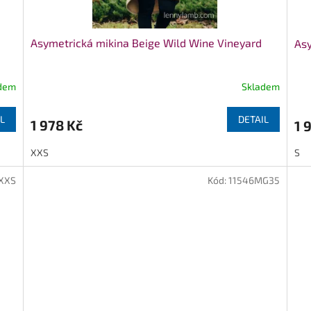
Asymetrická mikina Beige Wild Wine Vineyard
Asy
dem
Skladem
L
DETAIL
1 978 Kč
1 
XXS
S
XXS
Kód:
11546MG35