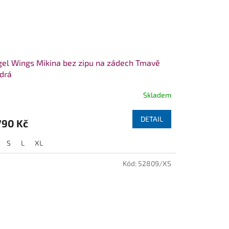
el Wings Mikina bez zipu na zádech Tmavě
drá
Skladem
DETAIL
790 Kč
S
L
XL
Kód:
52809/XS