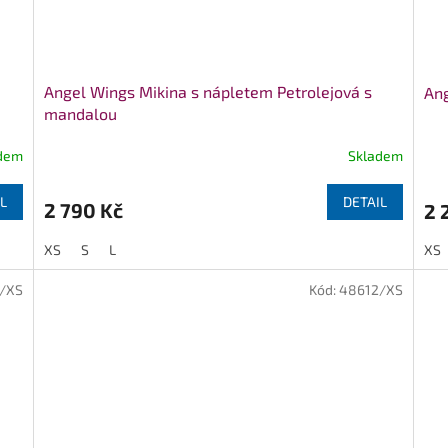
Angel Wings Mikina s nápletem Petrolejová s
Ang
mandalou
dem
Skladem
Prů
hod
pro
L
DETAIL
2 790 Kč
2 
je
5,0
XS
S
L
XS
z
5
/XS
Kód:
48612/XS
hvě