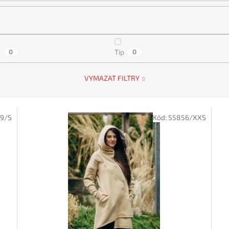
a
0
Tip
0
VYMAZAT FILTRY
9/S
Kód:
55856/XXS