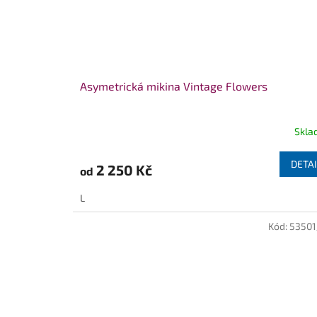
Asymetrická mikina Vintage Flowers
Skla
DETAI
2 250 Kč
od
L
Kód:
5350