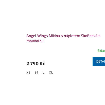
Angel Wings Mikina s nápletem Skořicová s
mandalou
Skla
DETAI
2 790 Kč
XS
M
L
XL