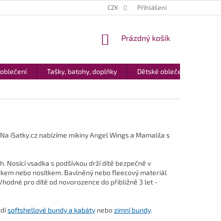
CZK
Přihlášení
NÁKUPNÍ
Prázdný košík
KOŠÍK
 oblečení
Tašky, batohy, doplňky
Dětské oblečení
Dár
h. Na iSatky.cz nabízíme mikiny Angel Wings a Mamalila s
. Nosící vsadka s podšívkou drží dítě bezpečně v
átkem nebo nosítkem. Bavlněný nebo fleecový materiál
 Vhodné pro dítě od novorozence do přibližně 3 let -
odí
softshellové bundy a kabáty
nebo
zimní bundy
.