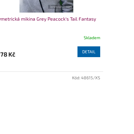
metrická mikina Grey Peacock's Tail Fantasy
Skladem
DETAIL
978 Kč
Kód:
48615/XS