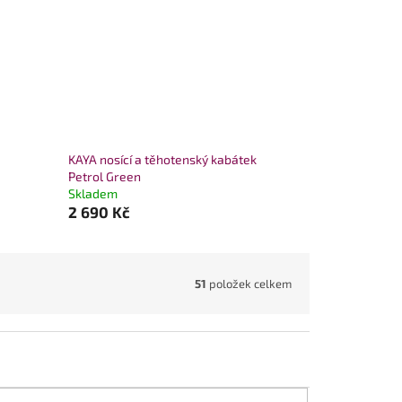
KAYA nosící a těhotenský kabátek
Petrol Green
Skladem
2 690 Kč
51
položek celkem