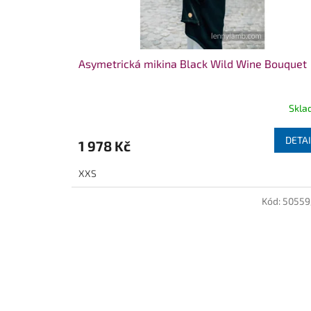
Asymetrická mikina Black Wild Wine Bouquet
Skla
Průměrné
hodnocení
produktu
DETAI
1 978 Kč
je
5,0
XXS
z
5
Kód:
50559
hvězdiček.