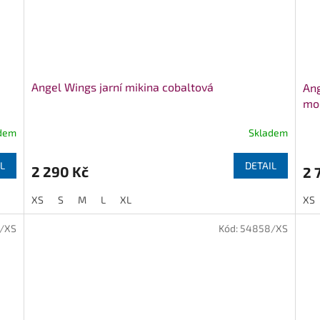
Angel Wings jarní mikina cobaltová
Ang
mo
dem
Skladem
L
DETAIL
2 290 Kč
2 
XS
S
M
L
XL
XS
1/XS
Kód:
54858/XS