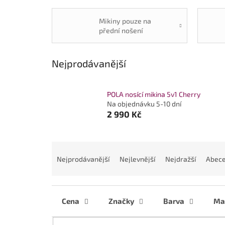
Mikiny pouze na
přední nošení
Nejprodávanější
POLA nosící mikina 5v1 Cherry
Na objednávku 5-10 dní
2 990 Kč
Ř
a
Nejprodávanější
Nejlevnější
Nejdražší
Abec
z
e
n
í
Cena
Značky
Barva
Mat
p
r