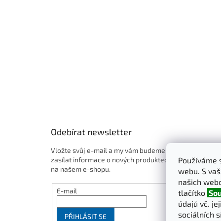
t
í
Odebírat newsletter
Vložte svůj e-mail a my vám budeme
zasílat informace o nových produktech
Používáme s
na našem e-shopu.
webu. S vaš
našich webo
E-mail
tlačítko
Sou
údajů vč. je
sociálních s
PŘIHLÁSIT SE