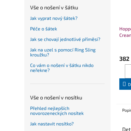
Vše o nošení v šátku
Jak vyprat nový šátek?
Hoppe
Péče o šátek
Crea
Jak se chovají jednotlivé příměsi?
Jak na uzel s pomocí Ring Sling
kroužku?
382
Co vám o nošení v šátku nikdo
neřekne?
D
Vše o nošení v nosítku
Přehled nejlepších
Popi
novorozeneckých nosítek
Jak nastavit nosítko?
Det