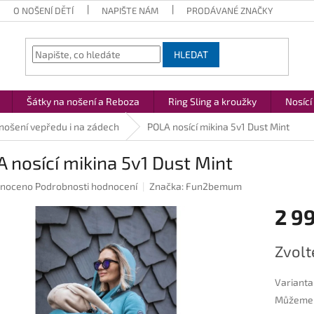
O NOŠENÍ DĚTÍ
NAPIŠTE NÁM
PRODÁVANÉ ZNAČKY
HLEDAT
Šátky na nošení a Reboza
Ring Sling a kroužky
Nosící
 nošení vepředu i na zádech
POLA nosící mikina 5v1 Dust Mint
 nosící mikina 5v1 Dust Mint
né
noceno
Podrobnosti hodnocení
Značka:
Fun2bemum
ení
2 9
u
Měrná
Zvolt
cena:
ek.
Varianta
Můžeme d