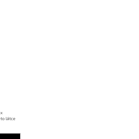
ex
éto látce