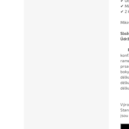
✔ Od
✔ Mi
✔ 2 
Miki
Slož
Údr
konf.
ram
prsa
boky
délk
délk
délk
Výro
Stan
jsou