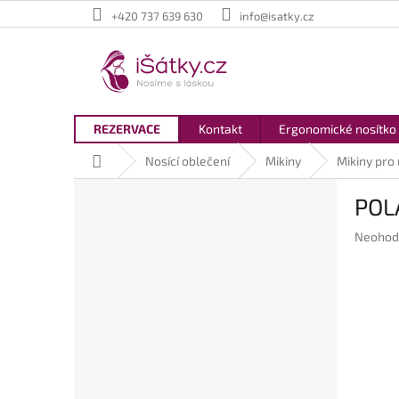
Přejít
+420 737 639 630
info@isatky.cz
na
obsah
REZERVACE
Kontakt
Ergonomické nosítko
Domů
Nosící oblečení
Mikiny
Mikiny pro
P
POLA
o
s
Průměr
Neohod
t
hodnoc
r
produkt
a
je
n
0,0
z
n
5
í
hvězdič
p
a