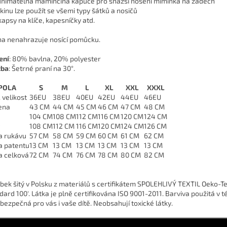
nímatelná maminčina kapuce pro snazší nošení miminka na zádech
kinu lze použít se všemi typy šátků a nosičů
kapsy na klíče, kapesníčky atd.
na nenahrazuje nosící pomůcku.
ení
: 80% bavlna, 20% polyester
žba
: Šetrné praní na 30°.
POLA
S
M
L
XL
XXL
XXXL
 velikost
36EU
38EU
40EU
42EU
44EU
46EU
ena
43 CM
44 CM
45 CM
46 CM
47 CM
48 CM
104 CM
108 CM
112 CM
116 CM
120 CM
124 CM
108 CM
112 CM
116 CM
120 CM
124 CM
126 CM
a rukávu
57 CM
58 CM
59 CM
60 CM
61 CM
62 CM
a patentu
13 CM
13 CM
13 CM
13 CM
13 CM
13 CM
a celková
72 CM
74 CM
76 CM
78 CM
80 CM
82 CM
bek šitý v Polsku z materiálů s certifikátem SPOLEHLIVÝ TEXTIL Oeko-T
dard 100'. Látka je plně certifikována ISO 9001-2011. Barviva použitá v t
 bezpečná pro vás i vaše dítě. Neobsahují toxické látky.