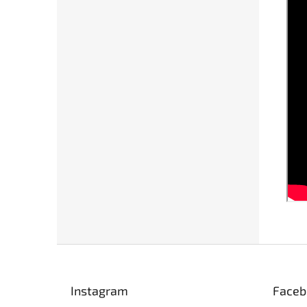
Z
á
p
Instagram
Faceb
a