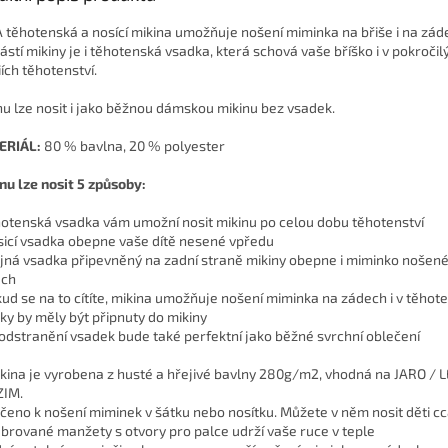
 těhotenská a nosící mikina umožňuje nošení miminka na břiše i na zád
ástí mikiny je i těhotenská vsadka, která schová vaše bříško i v pokročil
iích těhotenství.
nu lze nosit i jako běžnou dámskou mikinu bez vsadek.
ERIÁL:
80 % bavlna, 20 % polyester
nu lze nosit 5 způsoby:
hotenská vsadka vám umožní nosit mikinu po celou dobu těhotenství
sicí vsadka obepne vaše dítě nesené vpředu
ejná vsadka připevněný na zadní straně mikiny obepne i miminko nošen
ech
kud se na to cítíte, mikina umožňuje nošení miminka na zádech i v těhote
ky by měly být připnuty do mikiny
 odstranění vsadek bude také perfektní jako běžné svrchní oblečení
kina je vyrobena z husté a hřejivé bavlny 280g/m2, vhodná na JARO / 
ZIM.
čeno k nošení miminek v šátku nebo nosítku. Můžete v něm nosit děti cca
brované manžety s otvory pro palce udrží vaše ruce v teple