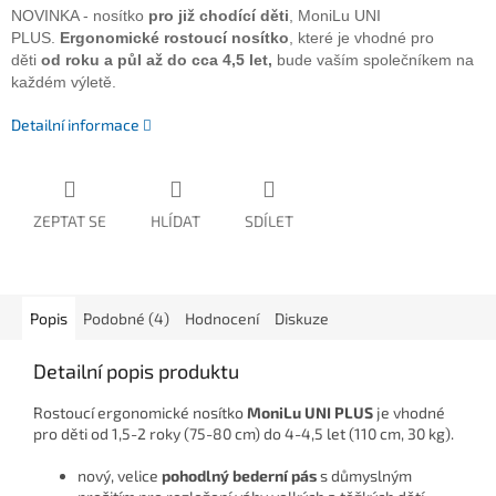
NOVINKA - nosítko
pro již chodící děti
, MoniLu UNI
PLUS.
Ergonomické rostoucí nosítko
, které je vhodné pro
děti
od roku a půl až do cca 4,5 let,
bude vaším společníkem na
každém výletě.
Detailní informace
ZEPTAT SE
HLÍDAT
SDÍLET
Popis
Podobné (4)
Hodnocení
Diskuze
Detailní popis produktu
Rostoucí ergonomické nosítko
MoniLu UNI PLUS
je vhodné
pro děti od 1,5-2 roky (75-80 cm) do 4-4,5 let (110 cm, 30 kg).
nový, velice
pohodlný bederní pás
s důmyslným