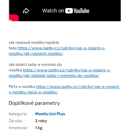
Jak nastavit nosítko najdete
tady
https://www.isatky.cz/rubriky/vse-o-noseni-v-
nositku/jak-nastavit-nositko/
Jak obléct sebe a miminko do
nosítka
https://www.isatky.cz/rubriky/vse-o-noseni-v-
nositku/jak-oblekat-sebe-i-miminko-do-nositka/
Péče o nosítko
https://www.isatky.cz/rubriky/vse-o-noseni-
v-nositku/pece-o-nositko/
Doplňkové parametry
Kategorie
:
Monilu Uni Plus
Záruka
:
2 roky
Hmotnost
:
1 kg