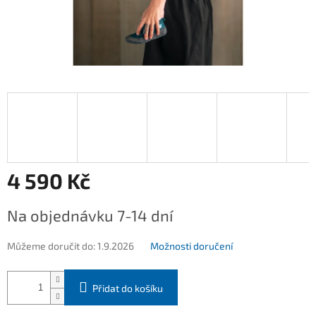
4 590 Kč
Měrná
Na objednávku 7-14 dní
cena:
Můžeme doručit do:
1.9.2026
Možnosti doručení
Přidat do košíku