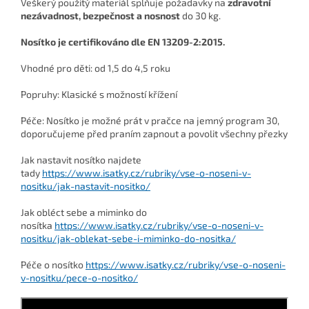
Veškerý použitý materiál splňuje požadavky na
zdravotní
nezávadnost, bezpečnost a nosnost
do 30 kg.
Nosítko je certifikováno dle EN 13209-2:2015.
Vhodné pro děti: od 1,5 do 4,5 roku
Popruhy: Klasické s možností křížení
Péče: Nosítko je možné prát v pračce na jemný program 30,
doporučujeme před praním zapnout a povolit všechny přezky
Jak nastavit nosítko najdete
tady
https://www.isatky.cz/rubriky/vse-o-noseni-v-
nositku/jak-nastavit-nositko/
J
ak obléct sebe a miminko do
nosítka
https://www.isatky.cz/rubriky/vse-o-noseni-v-
nositku/jak-oblekat-sebe-i-miminko-do-nositka/
Péče o nosítko
https://www.isatky.cz/rubriky/vse-o-noseni-
v-nositku/pece-o-nositko/