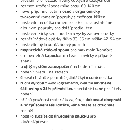
prošitím pro rozložení váhy velkých a těžkých dětí
rozmezí utažení bederního pásu: 60-140 cm
nové, příjemné, velmi
nosné
a
ergonomicky
tvarované
ramenní popruhy s možností křížení
nastavitelná délka ramen: 35-58 cm, s dostatečně
dlouhými popruhy pro další prodloužení
nastavení šířky sedu nosítka a výšky zádové opěrky
rozpětí zádové opěrky: šířka 33-55 cm, výška 42-54 cm
nastavitelný hrudní/zádový popruh
magnetická zádová spona
pro maximální komfort
srolovatelná
kapucka
pro fixaci hlavičky v případě
spánku
trojitý systém zabezpečení
na bederním pásu
nošení vpředu i na zádech
široké
chrániče popruhů (slintáčky)
v ceně
nosítka
ruční výroba
z vysokogramážní, kvalitní
bavlněné
šátkoviny s 25% příměsí lnu
speciálně tkané pro účely
nošení
příčná pružnost materiálu zajišťuje
dokonalé obepnutí
a přizpůsobení tělu dítěte
, váha dítěte se dokonale
rozloží
nosítko
složíte do úhledného balíčku
pro
uložení/převoz