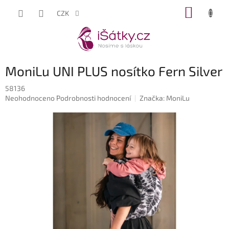
Přejít
NÁKUP
CZK
na
KOŠÍK
obsah
MoniLu UNI PLUS nosítko Fern Silver
58136
Průměrné
Neohodnoceno
Podrobnosti hodnocení
Značka:
MoniLu
hodnocení
produktu
je
0,0
z
5
hvězdiček.