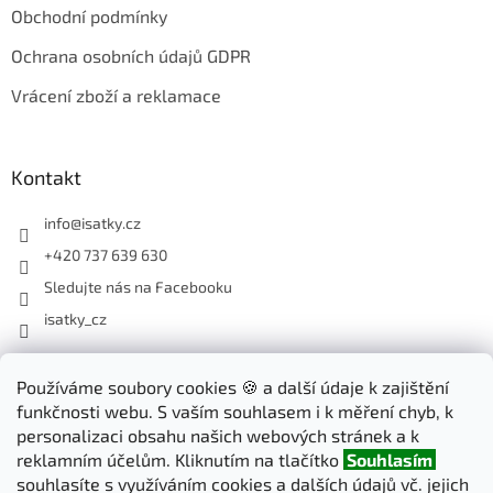
Obchodní podmínky
Ochrana osobních údajů GDPR
Vrácení zboží a reklamace
Kontakt
info
@
isatky.cz
+420 737 639 630
Sledujte nás na Facebooku
isatky_cz
Odebírat newsletter
Používáme soubory cookies 🍪 a další údaje k zajištění
funkčnosti webu. S vaším souhlasem i k měření chyb, k
Vložte svůj e-mail a my vám budeme zasílat informace o nových
personalizaci obsahu našich webových stránek a k
produktech na našem e-shopu.
reklamním účelům. Kliknutím na tlačítko
Souhlasím
souhlasíte s využíváním cookies a dalších údajů vč. jejich