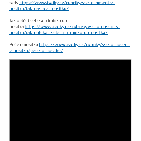
tady
https://www.isatky.cz/rubriky/vse-o-noseni-v-
nositku/jak-nastavit-nositko/
J
ak obléct sebe a miminko do
nosítka
https://www.isatky.cz/rubriky/vse-o-noseni-v-
nositku/jak-oblekat-sebe-i-miminko-do-nositka/
Péče o nosítko
https://www.isatky.cz/rubriky/vse-o-noseni-
v-nositku/pece-o-nositko/