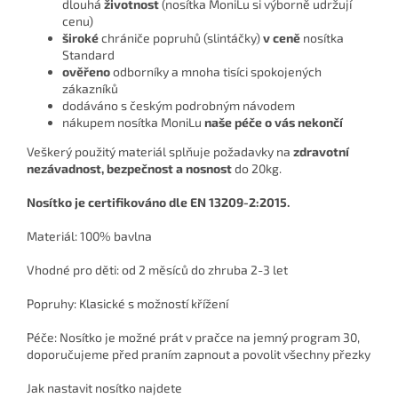
dlouhá
životnost
(nosítka MoniLu si výborně udržují
cenu)
široké
chrániče popruhů (slintáčky)
v ceně
nosítka
Standard
ověřeno
odborníky a mnoha tisíci spokojených
zákazníků
dodáváno s českým podrobným návodem
nákupem nosítka MoniLu
naše péče o vás nekončí
Veškerý použitý materiál splňuje požadavky na
zdravotní
nezávadnost, bezpečnost a nosnost
do 20kg.
Nosítko je certifikováno dle EN 13209-2:2015.
Materiál: 100% bavlna
Vhodné pro děti: od 2 měsíců do zhruba 2-3 let
Popruhy: Klasické s možností křížení
Péče: Nosítko je možné prát v pračce na jemný program 30,
doporučujeme před praním zapnout a povolit všechny přezky
Jak nastavit nosítko najdete