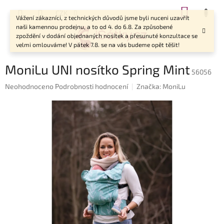
Přejít
NÁKUP
CZK
na
Vážení zákazníci, z technických důvodů jsme byli nuceni uzavřít
KOŠÍK
obsah
naši kamennou prodejnu, a to od 4. do 6.8. Za způsobené
zpoždění v dodání objednaných nosítek a přesunuté konzultace se
velmi omlouváme! V pátek 7.8. se na vás budeme opět těšit!
MoniLu UNI nosítko Spring Mint
56056
Průměrné
Neohodnoceno
Podrobnosti hodnocení
Značka:
MoniLu
hodnocení
produktu
je
0,0
z
5
hvězdiček.