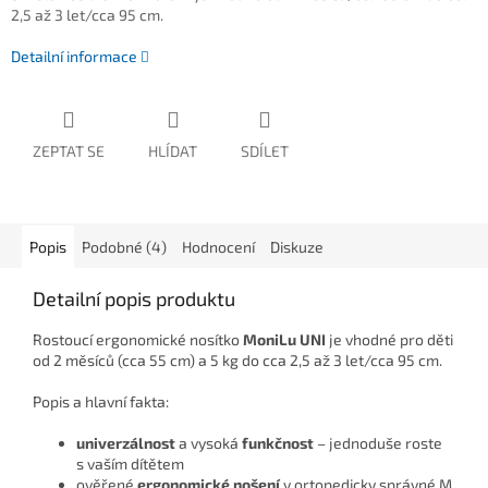
2,5 až 3 let/cca 95 cm.
Detailní informace
ZEPTAT SE
HLÍDAT
SDÍLET
Popis
Podobné (4)
Hodnocení
Diskuze
Detailní popis produktu
Rostoucí ergonomické nosítko
MoniLu UNI
je vhodné pro děti
od 2 měsíců (cca 55 cm) a 5 kg do cca 2,5 až 3 let/cca 95 cm.
Popis a hlavní fakta:
univerzálnost
a vysoká
funkčnost
– jednoduše roste
s vaším dítětem
ověřené
ergonomické nošení
v ortopedicky správné M