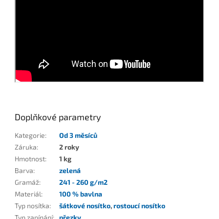
Doplňkové parametry
Kategorie
:
Od 3 měsíců
Záruka
:
2 roky
Hmotnost
:
1 kg
Barva
:
zelená
Gramáž
:
241 - 260 g/m2
Materiál
:
100 % bavlna
Typ nosítka
:
šátkové nosítko
,
rostoucí nosítko
Typ zapínání
:
přezky