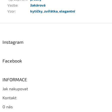
Vazba
:
žakárová
Vzor
:
kytičky
,
zvířátka
,
elegantní
Z
á
p
a
Instagram
t
í
Facebook
INFORMACE
Jak nakupovat
Kontakt
O nás