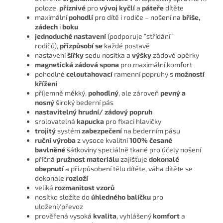
poloze,
příznivé
pro
vývoj kyčlí
a
páteře
dítěte
maximální
pohodlí
pro dítě i rodiče – nošení na
břiše,
zádech
i
boku
jednoduché nastavení
(podporuje “střídání”
rodičů),
přizpůsobí se
každé postavě
nastavení
šířky
sedu nosítka a
výšky
zádové opěrky
magnetická zádová spona
pro maximální komfort
pohodlné
celoutahovací
ramenní popruhy s
možností
křížení
příjemně měkký,
pohodlný
, ale zároveň
pevný a
nosný
široký bederní pás
nastavitelný hrudní/ zádový popruh
srolovatelná
kapucka
pro fixaci hlavičky
trojitý
systém
zabezpečení
na bederním pásu
ruční výroba
z vysoce kvalitní
100% česané
bavlněné
šátkoviny speciálně tkané pro účely nošení
příčná
pružnost materiálu
zajišťuje
dokonalé
obepnutí
a přizpůsobení tělu dítěte, váha dítěte se
dokonale
rozloží
veliká
rozmanitost vzorů
nosítko složíte do
úhledného balíčku
pro
uložení/převoz
prověřená vysoká
kvalita
, vyhlášený
komfort
a