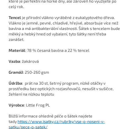
které je perfektní na horké dny, ale zároveň ho využijete po
celý rok.
Tencel
je přírodní vlákno vyráběné z eukalyptového dřeva.
Vlákno je jemné, pevné, chladivé, hřejivé, absorbuje více než
bavlna a má antibakteriální vlastnosti. Šátek s tencelem bude
měkký a hebký hned od vybalení, tyto šátky není třeba
zanášet.
Materiál
: 78 % česaná bavlna a 22 % tencel
Vazba
: žakárová
Gramáž
: 250-260 gsm
Údržba
:
prát na 30 st, šetrný program, nízké otáčky v
prostředku bez optických rozjasňovačů, nesušit v sušičce,
žehlení na nízkou teplotu
Výrobce
: Little Frog PL
Bližší informace ohledně péče o šátek najdete
tady
https://www.isatky.cz/rubriky/vse-o-noseni-v-
satku/pece-o-satek/