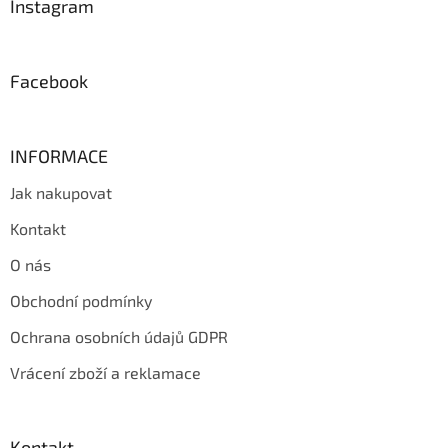
a
Instagram
t
í
Facebook
INFORMACE
Jak nakupovat
Kontakt
O nás
Obchodní podmínky
Ochrana osobních údajů GDPR
Vrácení zboží a reklamace
Kontakt