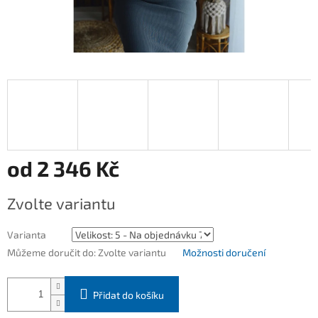
od
2 346 Kč
Měrná
Zvolte variantu
cena:
Varianta
Můžeme doručit do:
Zvolte variantu
Možnosti doručení
Přidat do košíku