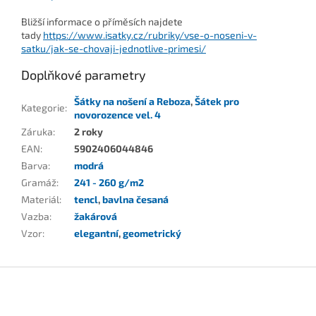
Bližší informace o příměsích najdete
tady
https://www.isatky.cz/rubriky/vse-o-noseni-v-
satku/jak-se-chovaji-jednotlive-primesi/
Doplňkové parametry
Šátky na nošení a Reboza
,
Šátek pro
Kategorie
:
novorozence vel. 4
Záruka
:
2 roky
EAN
:
5902406044846
Barva
:
modrá
Gramáž
:
241 - 260 g/m2
Materiál
:
tencl
,
bavlna česaná
Vazba
:
žakárová
Vzor
:
elegantní
,
geometrický
Z
á
p