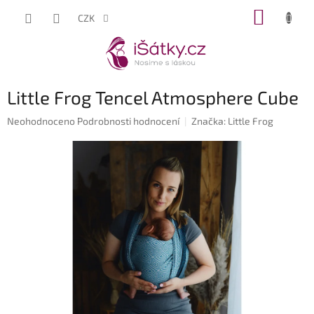
Přejít
NÁKUP
CZK
na
KOŠÍK
obsah
Little Frog Tencel Atmosphere Cube
Průměrné
Neohodnoceno
Podrobnosti hodnocení
Značka:
Little Frog
hodnocení
produktu
je
0,0
z
5
hvězdiček.