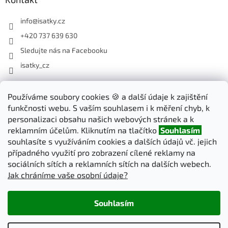
info
@
isatky.cz
+420 737 639 630
Sledujte nás na Facebooku
isatky_cz
Odebírat newsletter
Používáme soubory cookies 🍪 a další údaje k zajištění
funkčnosti webu. S vaším souhlasem i k měření chyb, k
Vložte svůj e-mail a my vám budeme zasílat informace o nových
personalizaci obsahu našich webových stránek a k
produktech na našem e-shopu.
reklamním účelům. Kliknutím na tlačítko
Souhlasím
souhlasíte s využíváním cookies a dalších údajů vč. jejich
E-mail
případného využití pro zobrazení cílené reklamy na
sociálních sítích a reklamních sítích na dalších webech.
Jak chráníme vaše osobní údaje?
PŘIHLÁSIT SE
Souhlasím
Vytvořil Shoptet