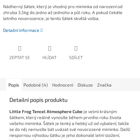
Nádherný šátek, který je vhodný pro miminka od narození od
zhruba 3,5kg do jedno až jednoho a půl roku. A pokud čekáte
letního novorozence, je tento šátek skvělá volba.
Detailní informace
ZEPTAT SE
HLÍDAT
SDÍLET
Popis
Podobné (4)
Hodnocení
Diskuze
Značka
Detailní popis produktu
Little Frog Tencel Atmosphere Cube
je velmi krásným
šátkem, který reálně vynosíte během prvního roku života
vašeho miminka. Šátek je tenký a hebký už od vybalení, takže
se do něj nemusíte bát uvázat své novorozené miminko. Další
nespornou výhodou šátku je jeho dokonalé letní složení,