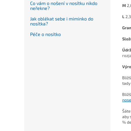
Co vám o nošení v nosítku nikdo
M
2,
neřekne?
L
2,
Jak oblékat sebe i miminko do
nosítka?
Gra
Péče o nosítko
Slož
Údr
rozj
Výr
Bliž
tady
Bliž
nose
Šáte
aby 
% de