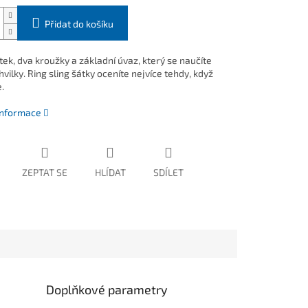
Přidat do košíku
ek, dva kroužky a základní úvaz, který se naučíte
ilky. Ring sling šátky oceníte nejvíce tehdy, když
.
 informace
ZEPTAT SE
HLÍDAT
SDÍLET
Doplňkové parametry