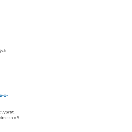
kých
se-o-
 vyprat,
ním cca o 5