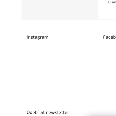
U šá
Z
á
p
Instagram
Faceb
a
t
í
Odebírat newsletter