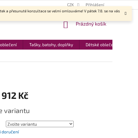
CZK
Přihlášení
ítek a přesunuté konzultace se velmi omlouváme! V pátek 7.8. se na vás
NÁKUPNÍ
Prázdný košík
KOŠÍK
 oblečení
Tašky, batohy, doplňky
Dětské oblečení
Dár
 912 Kč
e variantu
 doručení