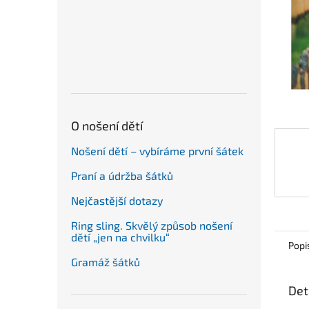
n
e
l
O nošení dětí
Nošení dětí – vybíráme první šátek
Praní a údržba šátků
Nejčastější dotazy
Ring sling. Skvělý způsob nošení
dětí „jen na chvilku“
Popi
Gramáž šátků
Det