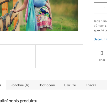
Jeden šát
během chv
spěcháte
Detailní
TISK
s
Podobné (4)
Hodnocení
Diskuze
Značka
ailní popis produktu