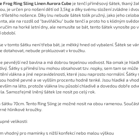
le Frog Ring Sling Linen Aurora Cube
je tenčí příměsový šátek, tkaný ž
ou, je určen pro nošení dětí od 3,5kg a díky svému složení zvládne i dv
 tříletého nošence. Díky lnu nebude šátek tolik pružný, jako jeho celob
anta, ale na rozdíl od "bavlňáčku" bude tenčí a proto ho s klidným svěd
ručím na horké letní dny, ale nemusíte se bát, tento šátek vynosíte po
í období.
se v tomto šátku není třeba bát, je měkký hned od vybalení. Šátek se v
e dotahovat, nebude prokluzovat v kroužku.
je pevnější než bavlna a má dobrou tepelnou vodivost. Na omak je hlad
divý. Šátky s příměsí lnu mohou obsahovat tzv. nopky, sem tam se může 
štění vlákna a jiné nepravidelnosti, které jsou naprosto normální. Šátky 
jsou hodně pevné a ve vyšším procentu hodně tenké. Jsou hladké a vho
evším na léto, protože vlákna lnu působí chladivě a dovedou dobře odv
ěla. Samozřejmě lněný šátek lze nosit po celý rok.
a šátku 70cm. Tento Ring Sling je možné nosit na obou ramenou. Součást
brné hliníkové kroužky.
upné velikosti:
7 m vhodný pro maminky s nižší konfekcí nebo malou výškou