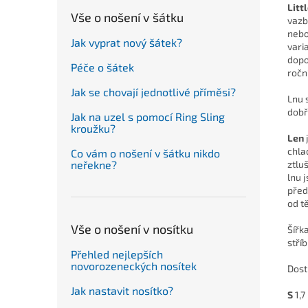
Litt
Vše o nošení v šátku
vazb
nebo
Jak vyprat nový šátek?
vari
dopo
Péče o šátek
ročn
Jak se chovají jednotlivé příměsi?
Lnu 
dobř
Jak na uzel s pomocí Ring Sling
kroužku?
Len
chla
Co vám o nošení v šátku nikdo
ztlu
neřekne?
lnu 
před
od t
Vše o nošení v nosítku
Šířk
stří
Přehled nejlepších
novorozeneckých nosítek
Dost
Jak nastavit nosítko?
S
1,