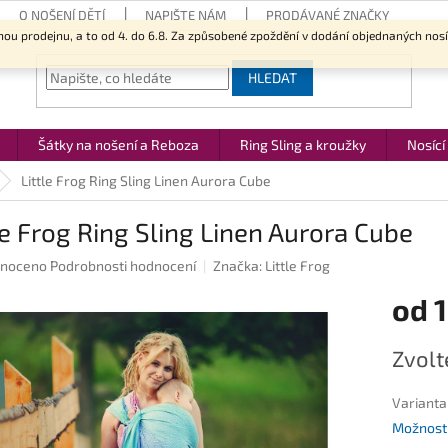
O NOŠENÍ DĚTÍ
NAPIŠTE NÁM
PRODÁVANÉ ZNAČKY
nou prodejnu, a to od 4. do 6.8. Za způsobené zpoždění v dodání objednaných nos
HLEDAT
Šátky na nošení a Reboza
Ring Sling a kroužky
Nosící
Little Frog Ring Sling Linen Aurora Cube
le Frog Ring Sling Linen Aurora Cube
né
noceno
Podrobnosti hodnocení
Značka:
Little Frog
ení
od
1
u
Měrná
Zvolt
cena:
ek.
Varianta
Možnosti