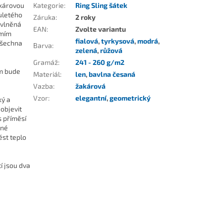
akárovou
Kategorie
:
Ring Sling šátek
ouletého
Záruka
:
2 roky
avlněná
EAN
:
Zvolte variantu
omím
fialová
,
tyrkysová
,
modrá
,
 všechna
Barva
:
zelená
,
růžová
Gramáž
:
241 - 260 g/m2
ám bude
Materiál
:
len
,
bavlna česaná
Vazba
:
žakárová
Vzor
:
elegantní
,
geometrický
ký a
objevit
s příměsí
dné
ést teplo
í jsou dva