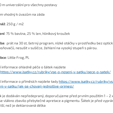
0 m univerzální pro všechny postavy
3m vhodný k úvazům na záda
máž
:
250 g / m2
ení
:
75 % bavlna, 25 % len, hliníkový kroužek
žba
: prát na 30 st, šetrný program, nízké otáčky v prostředku bez optic
asňovačů, nesušit v sušičce, žehlení na vysoký stupeň s párou.
obce
: Little Frog, PL
ší informace ohledně péče o šátek najdete
https://www.isatky.cz/rubriky/vse-o-noseni-v-satku/pece-o-satek/
ší informace o příměsích najdete tady
https://www.isatky.cz/rubriky/v
ni-v-satku/jak-se-chovaji-jednotlive-primesi/
k je dodáván nepředepraný, doporučujeme před prvním použitím 1 – 2 x
se vlákno zbavilo přebytečné apretace a pigmentu. Šátek je před vyprá
lší, než je deklarovaná délka