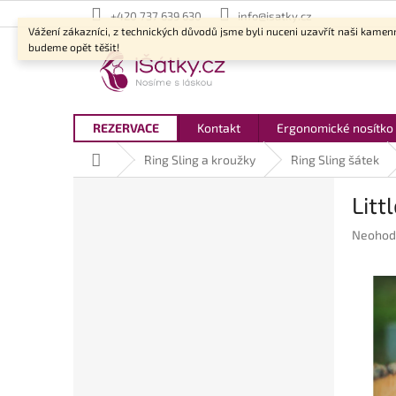
Přejít
+420 737 639 630
info@isatky.cz
na
Vážení zákazníci, z technických důvodů jsme byli nuceni uzavřít naši kamen
obsah
budeme opět těšit!
REZERVACE
Kontakt
Ergonomické nosítko
Domů
Ring Sling a kroužky
Ring Sling šátek
P
Litt
o
s
Průměr
Neohod
t
hodnoc
r
produkt
a
je
n
0,0
z
n
5
í
hvězdič
p
a