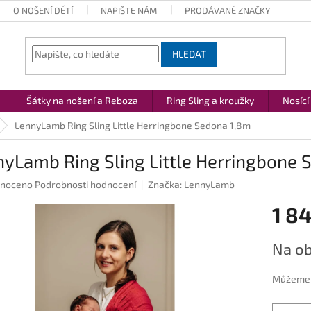
O NOŠENÍ DĚTÍ
NAPIŠTE NÁM
PRODÁVANÉ ZNAČKY
HLEDAT
Šátky na nošení a Reboza
Ring Sling a kroužky
Nosící
LennyLamb Ring Sling Little Herringbone Sedona 1,8m
yLamb Ring Sling Little Herringbone 
né
noceno
Podrobnosti hodnocení
Značka:
LennyLamb
ení
1 84
u
Měrná
Na ob
cena:
ek.
Můžeme d