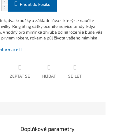
Přidat do košíku
ek, dva kroužky a základní úvaz, který se naučíte
ilky. Ring Sling šátky oceníte nejvíce tehdy, když
. Vhodný pro miminka zhruba od narození a bude vás
 prvním rokem, rokem a půl života vašeho miminka.
 informace
ZEPTAT SE
HLÍDAT
SDÍLET
Doplňkové parametry