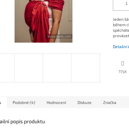
Jeden šát
během chv
spěcháte
provázet
Detailní
TISK
s
Podobné (4)
Hodnocení
Diskuze
Značka
ailní popis produktu