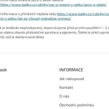
https://www.isatky.cz/rubriky/vse-o-noseni-v-satku/pece-o-satek/
ší informace o příměsích najdete tady
https://www.isatky.cz/rubriky/v
ni-v-satku/jak-se-chovaji-jednotlive-primesi/
k je dodáván nepředepraný, doporučujeme před prvním použitím 1 – 2 x
se vlákno zbavilo přebytečné apretace a pigmentu. Šátek je před vyprá
lší, než je deklarovaná délka
ook
INFORMACE
Jak nakupovat
Kontakt
O nás
Obchodní podmínky