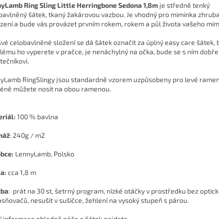
yLamb Ring Sling Little Herringbone Sedona 1,8m
je středně tenký
bavlněný šátek, tkaný žakárovou vazbou. Je vhodný pro miminka zhrub
zení a bude vás provázet prvním rokem, rokem a půl života vašeho mim
své celobavlněné složení se dá šátek označit za úplný easy care šátek, 
lému ho vyperete v pračce, je nenáchylný na očka, bude se s ním dobře 
tečníkovi.
yLamb RingSlingy jsou standardně vzorem uzpůsobeny pro levé ramen
éně můžete nosit na obou ramenou.
riál:
100 % bavlna
máž
:
240g / m2
bce:
LennyLamb, Polsko
ka:
cca 1,8 m
žba
: prát na 30 st, šetrný program, nízké otáčky v prostředku bez optic
asňovačů, nesušit v sušičce, žehlení na vysoký stupeň s párou.
ší informace ohledně péče o šátek najdete