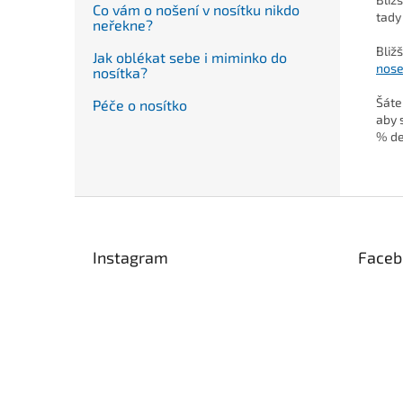
Co vám o nošení v nosítku nikdo
tady
neřekne?
Bliž
Jak oblékat sebe i miminko do
nose
nosítka?
Šáte
Péče o nosítko
aby 
% de
Z
á
p
Instagram
Faceb
a
t
í