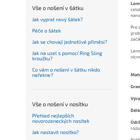
Lenn
Vše o nošení v šátku
celo
naro
Jak vyprat nový šátek?
Pro 
Péče o šátek
prob
začá
Jak se chovají jednotlivé příměsi?
Lenn
Jak na uzel s pomocí Ring Sling
nicm
kroužku?
Co vám o nošení v šátku nikdo
Mate
neřekne?
Gra
Výro
Vše o nošení v nosítku
Dél
Přehled nejlepších
novorozeneckých nosítek
Údr
rozj
Jak nastavit nosítko?
Bliž