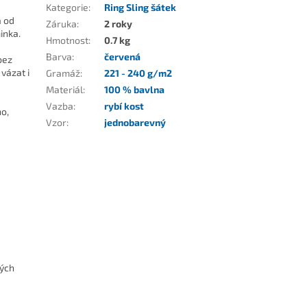
Kategorie
:
Ring Sling šátek
a od
Záruka
:
2 roky
inka.
Hmotnost
:
0.7 kg
Barva
:
červená
bez
vázat i
Gramáž
:
221 - 240 g/m2
Materiál
:
100 % bavlna
Vazba
:
rybí kost
o,
Vzor
:
jednobarevný
kých