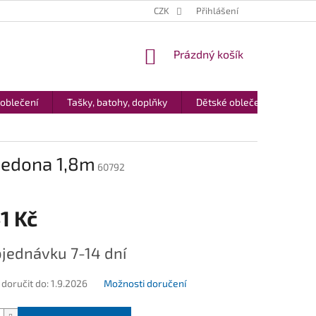
CZK
Přihlášení
NÁKUPNÍ
Prázdný košík
KOŠÍK
 oblečení
Tašky, batohy, doplňky
Dětské oblečení
Dár
Sedona 1,8m
60792
1 Kč
jednávku 7-14 dní
oručit do:
1.9.2026
Možnosti doručení