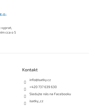
se-o-
 vyprat,
ním cca o 5
Kontakt
info
@
isatky.cz
+420 737 639 630
Sledujte nás na Facebooku
isatky_cz