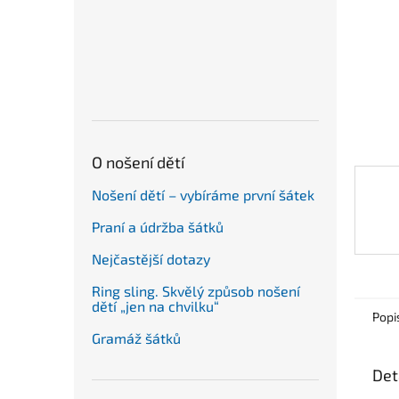
n
e
l
O nošení dětí
Nošení dětí – vybíráme první šátek
Praní a údržba šátků
Nejčastější dotazy
Ring sling. Skvělý způsob nošení
dětí „jen na chvilku“
Popi
Gramáž šátků
Det