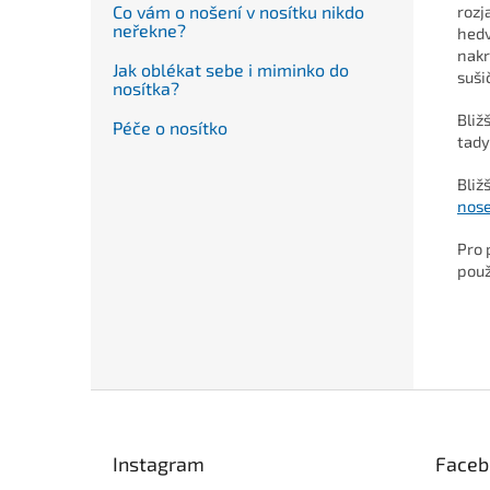
rozj
Co vám o nošení v nosítku nikdo
neřekne?
hedv
nakr
Jak oblékat sebe i miminko do
suši
nosítka?
Bliž
Péče o nosítko
tad
Bliž
nose
Pro 
použ
Z
á
p
Instagram
Faceb
a