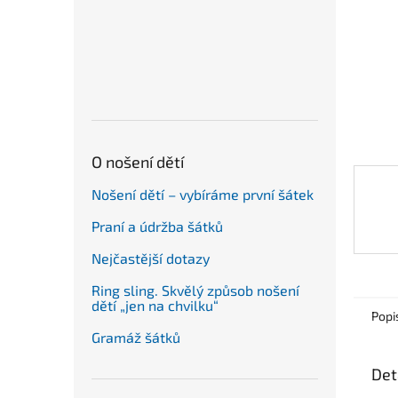
n
e
l
O nošení dětí
Nošení dětí – vybíráme první šátek
Praní a údržba šátků
Nejčastější dotazy
Ring sling. Skvělý způsob nošení
dětí „jen na chvilku“
Popi
Gramáž šátků
Det