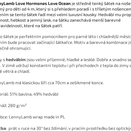
nyLamb Love Hormones Love Ocean
je středně tenký šátek na noše
ný pro děti od 4 m, který si s přehledem poradí i s tříletým nošenc
ením se tento šátek řadí mezi velmi luxusní kousky. Hedvábí mu prop
nost, hebkost a jemný lesk, na šátku zanechává menší barevné
avidelnosti, které na šátek patří.
o šátek je perfektním pomocníkem pro parné léto i chladnější měsíc
 ním bude pracovat začínající šátkařce. Motiv a barevná kombinace j
ečně ohromující.
y s
hedvábím
jsou velmi příjemné, hladké a lesklé. Dobře a snadno s
. V zimě udržují konstantní teplotu i při přechodech z tepla do zimy 
tě větrá a chladí.
yLamb má klasickou šíři cca 70cm a zešikmené konce.
riál: 51% bavlna, 49% hedvábí
máž: 280 g/m²
bce: LennyLamb wrap made in PL
žba
: prát v ruce na 30° bez ždímání, v pracím prostředku bez optick