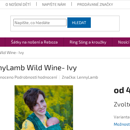
O NOŠENÍ DĚTÍ
NAPIŠTE NÁM
PRODÁVANÉ ZNAČKY
HLEDAT
Šátky na nošení a Reboza
Ring Sling a kroužky
Nosící
ld Wine- Ivy
nyLamb Wild Wine- Ivy
né
noceno
Podrobnosti hodnocení
Značka:
LennyLamb
ení
od
4
u
Měrná
Zvolt
cena:
ek.
Varianta
Možnosti