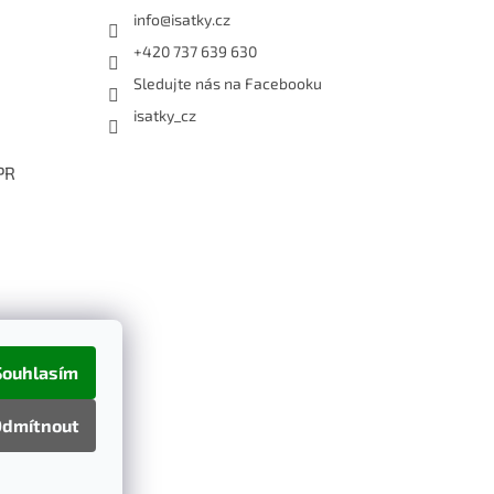
info
@
isatky.cz
+420 737 639 630
Sledujte nás na Facebooku
isatky_cz
PR
Souhlasím
dmítnout