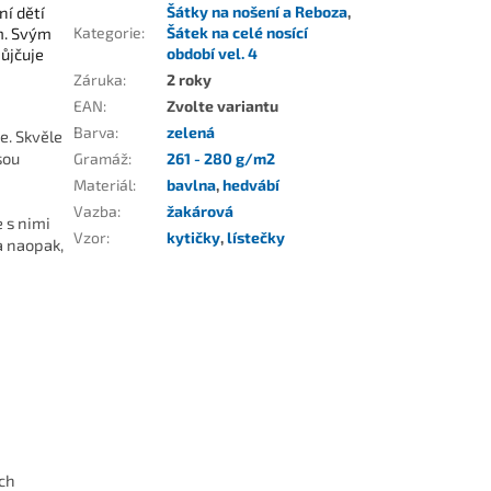
ní dětí
Šátky na nošení a Reboza
,
em. Svým
Kategorie
:
Šátek na celé nosící
ůjčuje
období vel. 4
Záruka
:
2 roky
EAN
:
Zvolte variantu
Barva
:
zelená
e. Skvěle
sou
Gramáž
:
261 - 280 g/m2
Materiál
:
bavlna
,
hedvábí
Vazba
:
žakárová
e s nimi
Vzor
:
kytičky
,
lístečky
a naopak,
ých