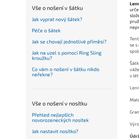
Len
Vše o nošení v šátku
urče
slož
Jak vyprat nový šátek?
pruž
nepr
Péče o šátek
Tent
Jak se chovají jednotlivé příměsi?
se s
spol
Jak na uzel s pomocí Ring Sling
kroužku?
Šátk
Co vám o nošení v šátku nikdo
váže
neřekne?
v lé
Lenn
Mate
Vše o nošení v nosítku
Gra
Přehled nejlepších
novorozeneckých nosítek
Výro
Jak nastavit nosítko?
Údr