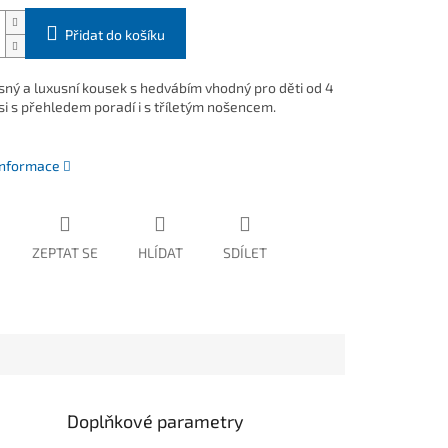
Přidat do košíku
sný a luxusní kousek s hedvábím vhodný pro děti od 4
si s přehledem poradí i s tříletým nošencem.
 informace
ZEPTAT SE
HLÍDAT
SDÍLET
Doplňkové parametry