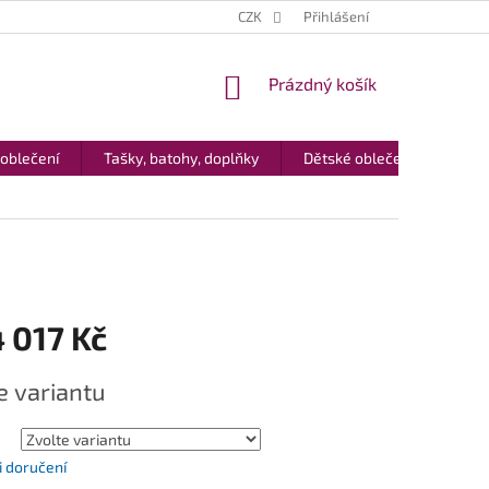
CZK
Přihlášení
NÁKUPNÍ
Prázdný košík
KOŠÍK
 oblečení
Tašky, batohy, doplňky
Dětské oblečení
Dár
 017 Kč
e variantu
 doručení