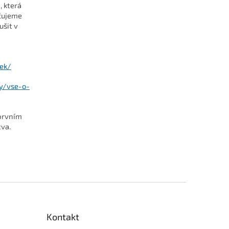
, která
učujeme
ušit v
tek/
ky/vse-o-
 prvním
tva.
Kontakt