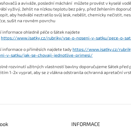
asňovačů a aviváže, poslední máchání můžete provést v kyselé vodě
ábí vyživý, žehlit na nízkou teplotu bez páry, před žehlením dopor
opit, aby hedvábí neztratilo svůj lesk, nebělit, chemicky nečistit, nes
čce, sušit na rovném povrchu
ší informace ohledně péče o šátek najdete
y
https://www.isatky.cz/rubriky/vse-o-noseni-v-satku/pece-o-sa
ší informace o příměsích najdete tady
https://www.isatky.cz/rubri
ni-v-satku/jak-se-chovaji-jednotlive-primesi/
plné rozvinutí užitných vlastností bavlny doporučujeme šátek před
itím 1-2x vyprat, aby se z vlákna odstranila ochranná apretační vrs
ook
INFORMACE