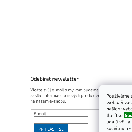
t
í
Odebírat newsletter
Vložte svůj e-mail a my vám budeme
zasílat informace o nových produktech
Používáme s
na našem e-shopu.
webu. S vaš
našich webo
E-mail
tlačítko
Sou
údajů vč. je
sociálních s
PŘIHLÁSIT SE