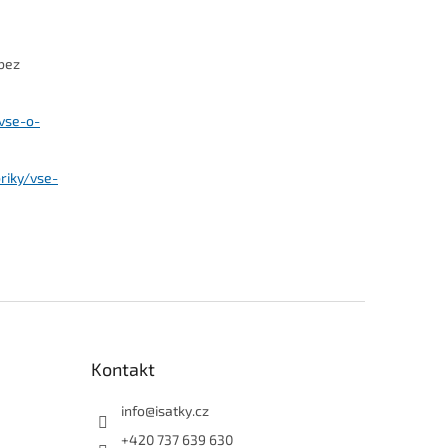
 bez
vse-o-
riky/vse-
Kontakt
info
@
isatky.cz
+420 737 639 630