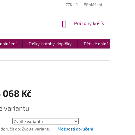
CZK
Přihlášení
NÁKUPNÍ
Prázdný košík
KOŠÍK
 oblečení
Tašky, batohy, doplňky
Dětské oblečení
Dár
3 068 Kč
e variantu
oručit do:
Zvolte variantu
Možnosti doručení