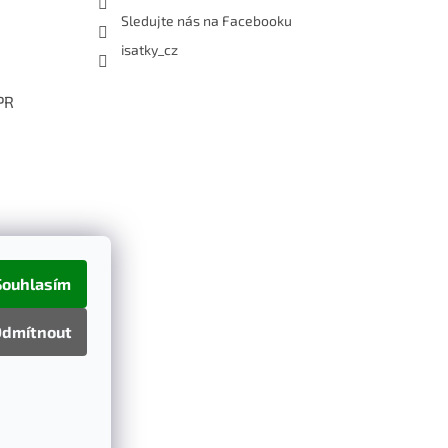
Sledujte nás na Facebooku
isatky_cz
PR
Souhlasím
dmítnout