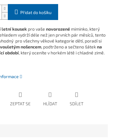
Přidat do košíku
í
letní kousek
pro vaše
novorozené
miminko, který
ehledem vydrží déle než jen prvních pár měsíců, tento
 vhodný pro všechny věkové kategorie dětí, poradí si
 dvouletým nošencem
, podtrženo a sečteno šátek
na
ící období
, který oceníte v horkém létě i chladné zimě.
 informace
ZEPTAT SE
HLÍDAT
SDÍLET