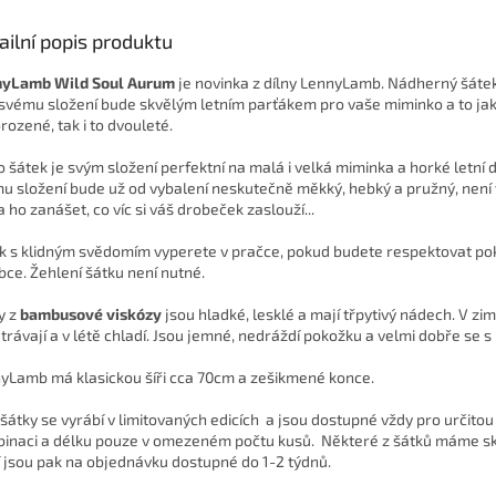
ailní popis produktu
nyLamb Wild Soul Aurum
je novinka z dílny LennyLamb. Nádherný šátek
 svému složení bude skvělým letním parťákem pro vaše miminko a to ja
rozené, tak i to dvouleté.
o šátek je svým složení perfektní na malá i velká miminka a horké letní d
u složení bude už od vybalení neskutečně měkký, hebký a pružný, není
a ho zanášet, co víc si váš drobeček zaslouží...
k s klidným svědomím vyperete v pračce, pokud budete respektovat po
bce. Žehlení šátku není nutné.
y z
bambusové viskózy
jsou hladké, lesklé a mají třpytivý nádech. V zi
trávají a v létě chladí. Jsou jemné, nedráždí pokožku a velmi dobře se s 
yLamb má klasickou šíři cca 70cm a zešikmené konce.
 šátky se vyrábí v
limitovaných edicích
a jsou dostupné vždy pro určito
inaci a délku pouze v omezeném počtu kusů. Některé z šátků máme s
í jsou pak na objednávku dostupné do 1-2 týdnů.