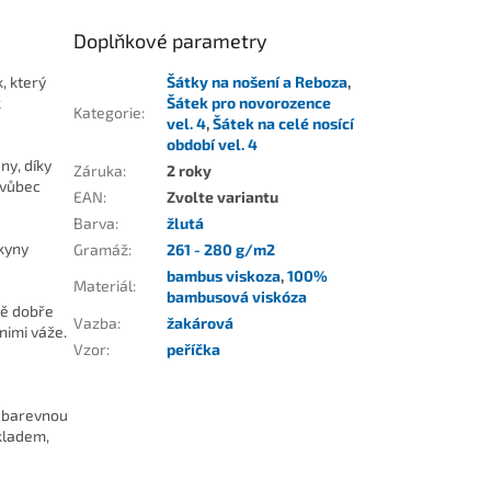
Doplňkové parametry
, který
Šátky na nošení a Reboza
,
k
Šátek pro novorozence
Kategorie
:
vel. 4
,
Šátek na celé nosící
období vel. 4
ny, díky
Záruka
:
2 roky
 vůbec
EAN
:
Zvolte variantu
Barva
:
žlutá
kyny
Gramáž
:
261 - 280 g/m2
bambus viskoza
,
100%
Materiál
:
bambusová viskóza
mě dobře
Vazba
:
žakárová
nimi váže.
Vzor
:
peříčka
u barevnou
kladem,