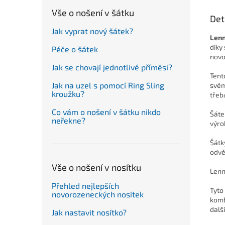
Vše o nošení v šátku
Det
Jak vyprat nový šátek?
Len
díky
Péče o šátek
novo
Jak se chovají jednotlivé příměsi?
Tent
Jak na uzel s pomocí Ring Sling
svém
kroužku?
třeb
Co vám o nošení v šátku nikdo
Šáte
neřekne?
výro
Šátk
odvě
Vše o nošení v nosítku
Lenn
Přehled nejlepších
Tyto
novorozeneckých nosítek
komb
dalš
Jak nastavit nosítko?