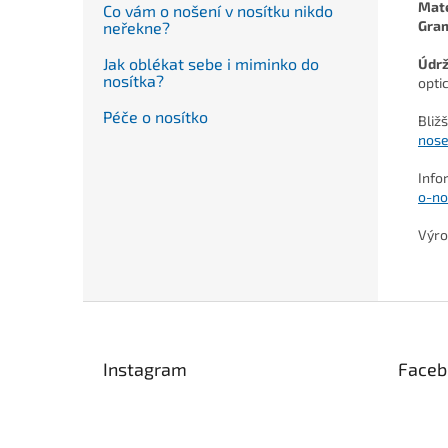
Mate
Co vám o nošení v nosítku nikdo
Gra
neřekne?
Jak oblékat sebe i miminko do
Údr
nosítka?
opti
Péče o nosítko
Bliž
nose
Info
o-no
Výro
Z
á
p
Instagram
Faceb
a
t
í