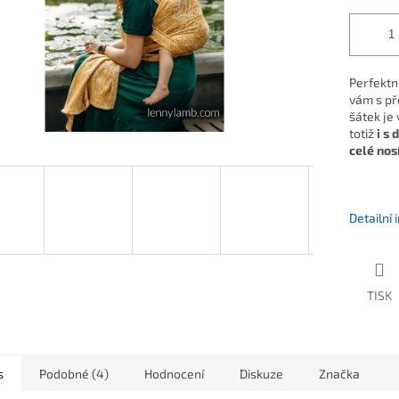
Perfektn
vám s př
šátek je
totiž
i s
celé nos
Detailní
TISK
s
Podobné (4)
Hodnocení
Diskuze
Značka