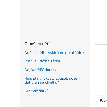
n
e
l
O nošení dětí
Nošení dětí – vybíráme první šátek
Praní a údržba šátků
Nejčastější dotazy
Ring sling. Skvělý způsob nošení
dětí „jen na chvilku“
Gramáž šátků
Popi