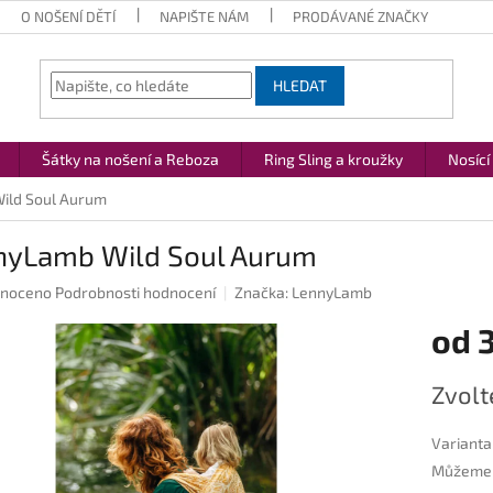
O NOŠENÍ DĚTÍ
NAPIŠTE NÁM
PRODÁVANÉ ZNAČKY
HLEDAT
Šátky na nošení a Reboza
Ring Sling a kroužky
Nosící
ild Soul Aurum
nyLamb Wild Soul Aurum
né
noceno
Podrobnosti hodnocení
Značka:
LennyLamb
ení
od
u
Měrná
Zvolt
cena:
ek.
Varianta
Můžeme d