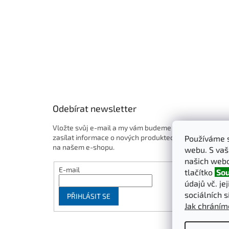
Odebírat newsletter
Vložte svůj e-mail a my vám budeme
zasílat informace o nových produktech
Používáme s
na našem e-shopu.
webu. S vaš
našich webo
E-mail
tlačítko
Sou
údajů vč. je
sociálních s
PŘIHLÁSIT SE
Jak chráním