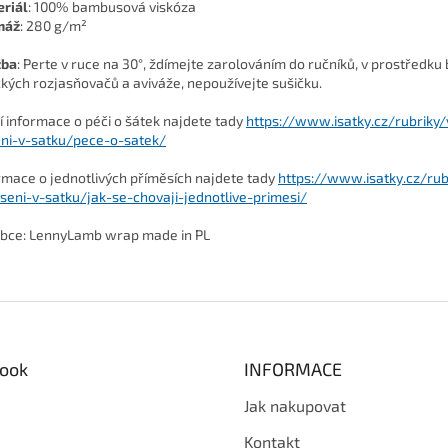
riál
:
100% bambusová viskóza
máž
:
280 g/m²
žba
: Perte v ruce na 30°, ždímejte zarolováním do ručníků, v prostředku
ckých rozjasňovačů a aviváže, nepoužívejte sušičku.
ší informace o péči o šátek najdete tady
https://www.isatky.cz/rubriky/
ni-v-satku/pece-o-satek/
rmace o jednotlivých příměsích najdete tady
https://www.isatky.cz/rub
seni-v-satku/jak-se-chovaji-jednotlive-primesi/
bce:
LennyLamb wrap made in PL
ook
INFORMACE
Jak nakupovat
Kontakt