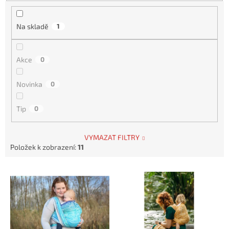
u
k
t
Na skladě
1
ů
Akce
0
Novinka
0
Tip
0
VYMAZAT FILTRY
Položek k zobrazení:
11
V
ý
p
i
s
p