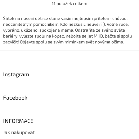
11
položek celkem
O
v
l
Šátek na nošení dětí se stane vaším nejlepším přítelem, chůvou,
á
neocenitelným pomocníkem. Kdo nezkusil, neuvěří :). Volné ruce,
d
vypráno, uklizeno, spokojená máma. Odstraňte ze svého světa
a
bariéry, vylezte spolu na kopec, nebojte se jet MHD, běžte si spolu
c
zacvičit! Objevte spolu se svým miminkem svět novýma očima.
í
p
Z
r
á
v
p
k
a
Instagram
y
t
v
í
ý
p
Facebook
i
s
u
INFORMACE
Jak nakupovat