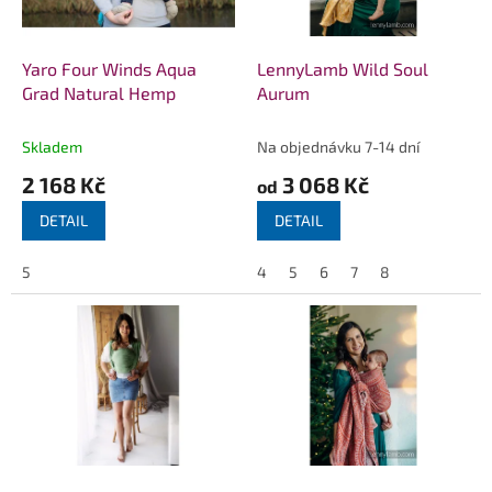
r
o
d
Yaro Four Winds Aqua
LennyLamb Wild Soul
u
Grad Natural Hemp
Aurum
k
t
Skladem
Na objednávku 7-14 dní
ů
2 168 Kč
3 068 Kč
od
DETAIL
DETAIL
5
4
5
6
7
8