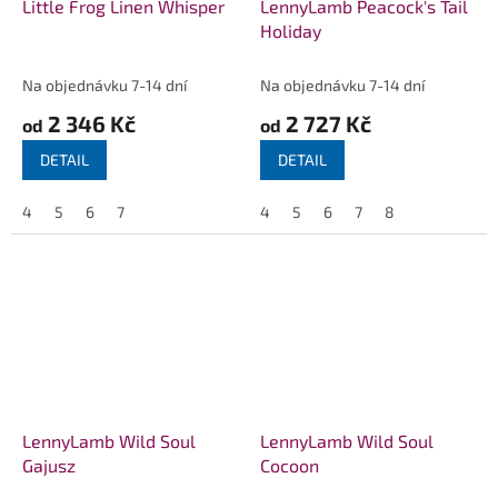
Little Frog Linen Whisper
LennyLamb Peacock's Tail
Holiday
Na objednávku 7-14 dní
Na objednávku 7-14 dní
2 346 Kč
2 727 Kč
od
od
DETAIL
DETAIL
4
5
6
7
4
5
6
7
8
LennyLamb Wild Soul
LennyLamb Wild Soul
Gajusz
Cocoon