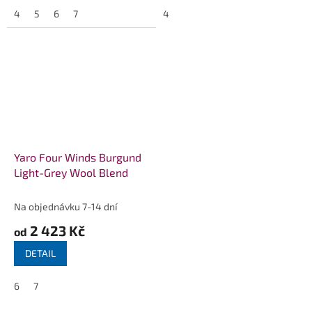
4
5
6
7
4
Yaro Four Winds Burgund
Light-Grey Wool Blend
Na objednávku 7-14 dní
2 423 Kč
od
DETAIL
6
7