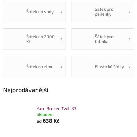
Šátek pro
Šátek do vody
panenky
Šátek do 2000
Šátek pro
Kč
tatínka
Šátek na zimu
Elastické šátky
Nejprodávanější
Yaro Broken Twill 33
Skladem
638 Kč
od