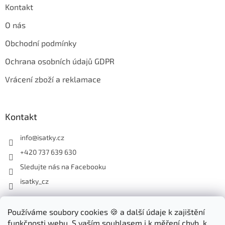
Kontakt
O nás
Obchodní podmínky
Ochrana osobních údajů GDPR
Vrácení zboží a reklamace
Kontakt
info
@
isatky.cz
+420 737 639 630
Sledujte nás na Facebooku
isatky_cz
Odebírat newsletter
Používáme soubory cookies 🍪 a další údaje k zajištění
funkčnosti webu. S vaším souhlasem i k měření chyb, k