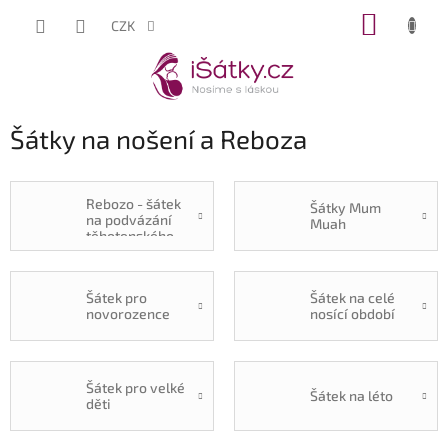
Přejít
NÁKUP
CZK
na
KOŠÍK
obsah
Šátky na nošení a Reboza
Rebozo - šátek
Šátky Mum
na podvázání
Muah
těhotenského
bříška
Šátek pro
Šátek na celé
novorozence
nosící období
Šátek pro velké
Šátek na léto
děti