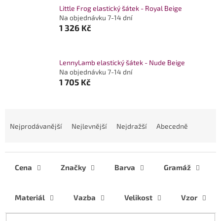
Little Frog elastický šátek - Royal Beige
Na objednávku 7-14 dní
1 326 Kč
LennyLamb elastický šátek - Nude Beige
Na objednávku 7-14 dní
1 705 Kč
Ř
a
Nejprodávanější
Nejlevnější
Nejdražší
Abecedně
z
e
n
í
Cena
Značky
Barva
Gramáž
p
r
Materiál
Vazba
Velikost
Vzor
o
d