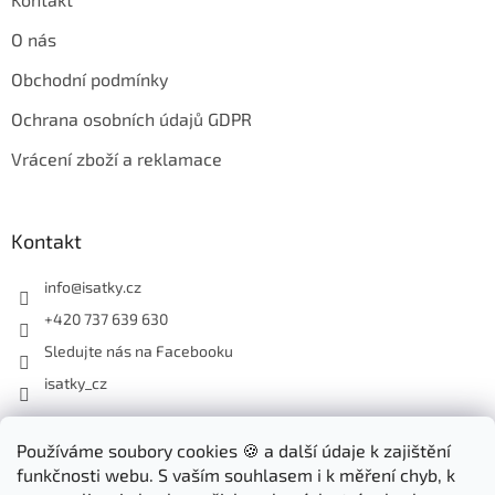
O nás
Obchodní podmínky
Ochrana osobních údajů GDPR
Vrácení zboží a reklamace
Kontakt
info
@
isatky.cz
+420 737 639 630
Sledujte nás na Facebooku
isatky_cz
Odebírat newsletter
Používáme soubory cookies 🍪 a další údaje k zajištění
funkčnosti webu. S vaším souhlasem i k měření chyb, k
Vložte svůj e-mail a my vám budeme zasílat informace o nových