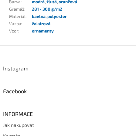
Barva
:
modrá
,
žlutá
,
oranžová
Gramáž
:
281 - 300 g/m2
Materiál
:
bavlna
,
polyester
Vazba
:
žakárová
Vzor
:
ornamenty
Z
á
p
a
Instagram
t
í
Facebook
INFORMACE
Jak nakupovat
Kontakt