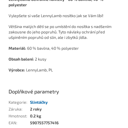
polyester
Vylepšete si vaše LennyLamb nosítko jak se Vám líbí!
Většina malých dětí se po umístění do nosítka s nadšením
zakousne do jeho popruhů. Tyto návleky ochrání před
ušpiněním popruhů od slin, ale i zbytků jídla.
Materiál:
60 % bavlna, 40 % polyester
Obsah balení:
2 kusy
Výrobce:
LennyLamb, PL
Doplňkové parametry
Kategorie
:
Slintáčky
Záruka
:
2 roky
Hmotnost
:
0.2 kg
EAN
:
5907557757416