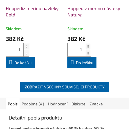
Hoppediz merino návleky
Hoppediz merino návleky
Gold
Nature
Skladem
Skladem
382 Kč
382 Kč
Do košíku
Do košíku
ZOBRAZIT VŠECHNY SOUVISEJÍCÍ PRODUKTY
Popis
Podobné (4)
Hodnocení
Diskuze
Značka
Detailní popis produktu
LennyLamb ochranné návleky - 6
0 % bavlna, 40 %