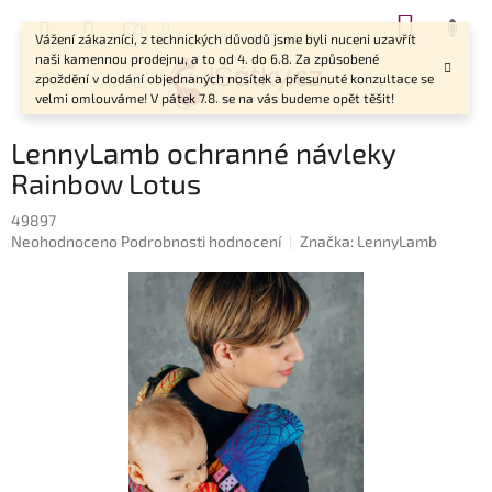
Přejít
NÁKUP
CZK
na
Vážení zákazníci, z technických důvodů jsme byli nuceni uzavřít
KOŠÍK
obsah
naši kamennou prodejnu, a to od 4. do 6.8. Za způsobené
zpoždění v dodání objednaných nosítek a přesunuté konzultace se
velmi omlouváme! V pátek 7.8. se na vás budeme opět těšit!
LennyLamb ochranné návleky
Rainbow Lotus
49897
Průměrné
Neohodnoceno
Podrobnosti hodnocení
Značka:
LennyLamb
hodnocení
produktu
je
0,0
z
5
hvězdiček.