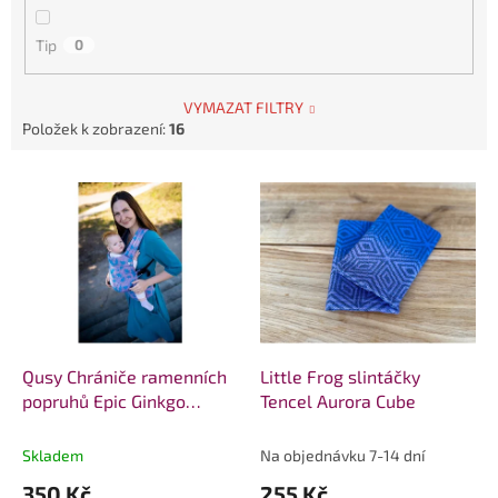
Tip
0
VYMAZAT FILTRY
Položek k zobrazení:
16
V
ý
p
i
s
p
r
o
d
Qusy Chrániče ramenních
Little Frog slintáčky
u
popruhů Epic Ginkgo
Tencel Aurora Cube
k
Femme Fatal
t
Skladem
Na objednávku 7-14 dní
ů
350 Kč
255 Kč