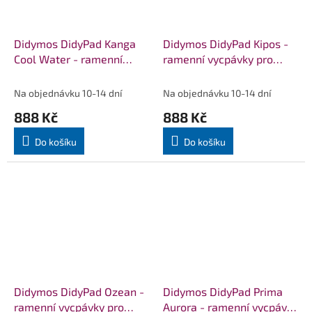
Didymos DidyPad Kanga
Didymos DidyPad Kipos -
Cool Water - ramenní
ramenní vycpávky pro
vycpávky pro nosítka
nosítka DIDYMOS
DIDYMOS
Na objednávku 10-14 dní
Na objednávku 10-14 dní
888 Kč
888 Kč
Do košíku
Do košíku
Didymos DidyPad Ozean -
Didymos DidyPad Prima
ramenní vycpávky pro
Aurora - ramenní vycpávky