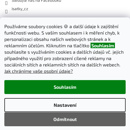
Sledujte nás na Facebooku
isatky_cz
Odebírat newsletter
Používáme soubory cookies 🍪 a další údaje k zajištění
funkčnosti webu. S vaším souhlasem i k měření chyb, k
Vložte svůj e-mail a my vám budeme zasílat informace o nových
personalizaci obsahu našich webových stránek a k
produktech na našem e-shopu.
reklamním účelům. Kliknutím na tlačítko
Souhlasím
souhlasíte s využíváním cookies a dalších údajů vč. jejich
E-mail
případného využití pro zobrazení cílené reklamy na
sociálních sítích a reklamních sítích na dalších webech.
Jak chráníme vaše osobní údaje?
PŘIHLÁSIT SE
Souhlasím
Vytvořil Shoptet
Nastavení
Copyright 2026
iSatky.cz
. Všechna práva vyhrazena.
Upravit
Odmítnout
nastavení cookies