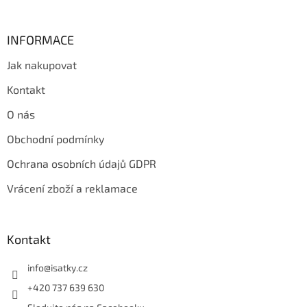
s
u
INFORMACE
Jak nakupovat
Kontakt
O nás
Obchodní podmínky
Ochrana osobních údajů GDPR
Vrácení zboží a reklamace
Kontakt
info
@
isatky.cz
+420 737 639 630