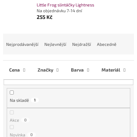
Little Frog slintáčky Lightness
Na objednávku 7-14 dní
255 Kč
Ř
a
Nejprodávanější
Nejlevnější
Nejdražší
Abecedně
z
e
n
í
Cena
Značky
Barva
Materiál
p
r
o
d
Na skladě
1
u
k
t
Akce
0
ů
Novinka
0