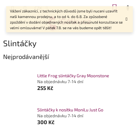
Přejít
NÁKUP
CZK
na
Vážení zákazníci, z technických důvodů jsme byli nuceni uzavřít
KOŠÍK
obsah
naši kamennou prodejnu, a to od 4. do 6.8. Za způsobené
zpoždění v dodání objednaných nosítek a přesunuté konzultace se
velmi omlouváme! V pátek 7.8. se na vás budeme opět těšit!
Slintáčky
Nejprodávanější
Little Frog slintáčky Gray Moonstone
Na objednávku 7-14 dní
255 Kč
Slintáčky k nosítku MoniLu Just Go
Na objednávku 7-14 dní
300 Kč