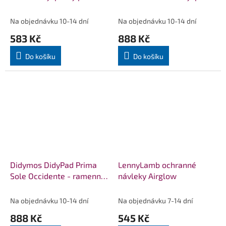
nosítka DIDYMOS
pro nosítka DIDYMOS
Na objednávku 10-14 dní
Na objednávku 10-14 dní
583 Kč
888 Kč
Do košíku
Do košíku
Didymos DidyPad Prima
LennyLamb ochranné
Sole Occidente - ramenní
návleky Airglow
vycpávky pro nosítka
DIDYMOS
Na objednávku 10-14 dní
Na objednávku 7-14 dní
888 Kč
545 Kč