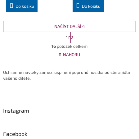
Do košíku
Do košíku
NAČÍST DALŠÍ 4
S
1
2
t
O
r
16
položek celkem
v
á
l
NAHORU
n
á
k
d
o
v
a
Ochranné návleky zamezí ušpinění popruhů nosítka od slin a jídla
á
c
vašeho dítěte.
n
í
í
Z
p
r
á
v
p
k
a
Instagram
y
t
v
í
ý
p
Facebook
i