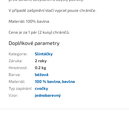
V případě zašpinění stačí vyprat pouze chrániče.
Materiál:
100% bavlna
Cena je za 1 pár (2 kusy) chráničů.
Doplňkové parametry
Kategorie
:
Slintáčky
Záruka
:
2 roky
Hmotnost
:
0.2 kg
Barva
:
béžová
Materiál
:
100 % bavlna
,
bavlna
Typ zapínání
:
cvočky
Vzor
:
jednobarevný
Z
á
p