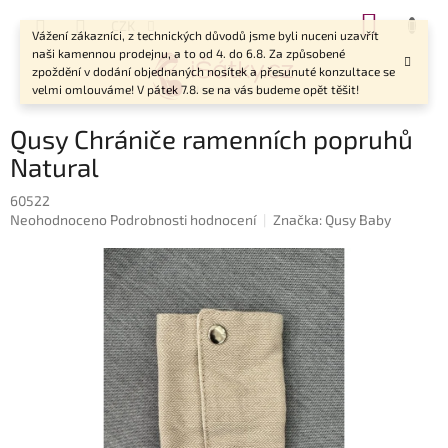
Přejít
NÁKUP
CZK
na
Vážení zákazníci, z technických důvodů jsme byli nuceni uzavřít
KOŠÍK
obsah
naši kamennou prodejnu, a to od 4. do 6.8. Za způsobené
zpoždění v dodání objednaných nosítek a přesunuté konzultace se
velmi omlouváme! V pátek 7.8. se na vás budeme opět těšit!
Qusy Chrániče ramenních popruhů
Natural
60522
Průměrné
Neohodnoceno
Podrobnosti hodnocení
Značka:
Qusy Baby
hodnocení
produktu
je
0,0
z
5
hvězdiček.