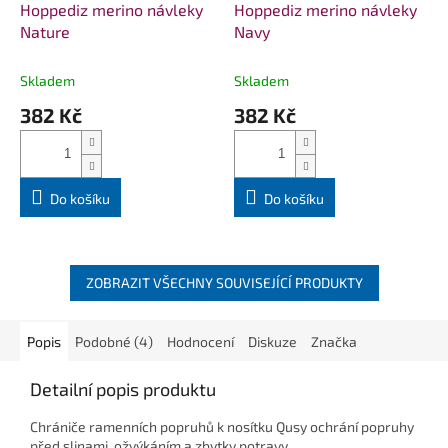
Hoppediz merino návleky
Hoppediz merino návleky
Nature
Navy
Skladem
Skladem
382 Kč
382 Kč
Do košíku
Do košíku
ZOBRAZIT VŠECHNY SOUVISEJÍCÍ PRODUKTY
Popis
Podobné (4)
Hodnocení
Diskuze
Značka
Detailní popis produktu
Chrániče ramenních popruhů k nosítku Qusy ochrání popruhy
před slinami, ožvýkáním a zbytky potravy.