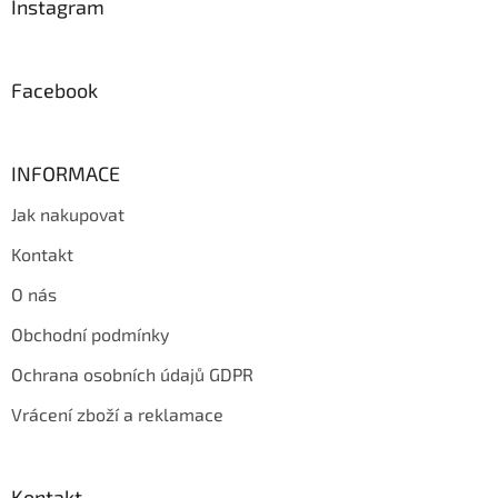
a
Instagram
t
í
Facebook
INFORMACE
Jak nakupovat
Kontakt
O nás
Obchodní podmínky
Ochrana osobních údajů GDPR
Vrácení zboží a reklamace
Kontakt