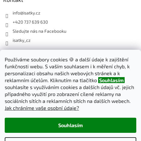
info
@
isatky.cz
+420 737 639 630
Sledujte nás na Facebooku
isatky_cz
Odebírat newsletter
Používáme soubory cookies 🍪 a další údaje k zajištění
funkčnosti webu. S vaším souhlasem i k měření chyb, k
Vložte svůj e-mail a my vám budeme zasílat informace o nových
personalizaci obsahu našich webových stránek a k
produktech na našem e-shopu.
reklamním účelům. Kliknutím na tlačítko
Souhlasím
souhlasíte s využíváním cookies a dalších údajů vč. jejich
E-mail
případného využití pro zobrazení cílené reklamy na
sociálních sítích a reklamních sítích na dalších webech.
Jak chráníme vaše osobní údaje?
PŘIHLÁSIT SE
Souhlasím
Vytvořil Shoptet