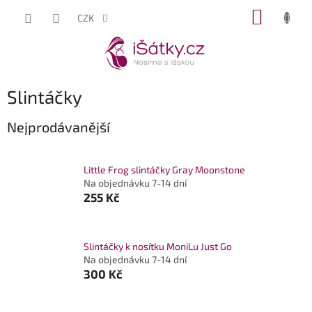
Přejít
NÁKUP
CZK
na
KOŠÍK
obsah
Slintáčky
Nejprodávanější
Little Frog slintáčky Gray Moonstone
Na objednávku 7-14 dní
255 Kč
Slintáčky k nosítku MoniLu Just Go
Na objednávku 7-14 dní
300 Kč