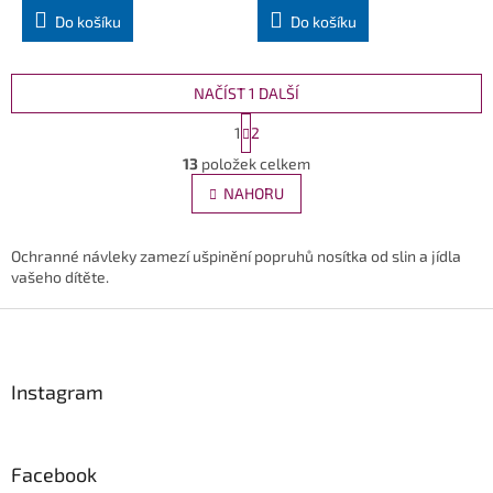
Do košíku
Do košíku
NAČÍST 1 DALŠÍ
S
1
2
t
O
r
13
položek celkem
v
á
l
NAHORU
n
á
k
d
o
v
a
Ochranné návleky zamezí ušpinění popruhů nosítka od slin a jídla
á
c
vašeho dítěte.
n
í
í
Z
p
r
á
v
p
k
a
Instagram
y
t
v
í
ý
p
Facebook
i