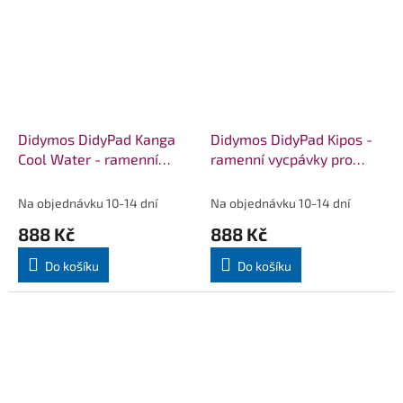
Didymos DidyPad Kanga
Didymos DidyPad Kipos -
Cool Water - ramenní
ramenní vycpávky pro
vycpávky pro nosítka
nosítka DIDYMOS
DIDYMOS
Na objednávku 10-14 dní
Na objednávku 10-14 dní
888 Kč
888 Kč
Do košíku
Do košíku