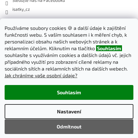
Sledujte nás na Facebooku
isatky_cz
Odebírat newsletter
Používáme soubory cookies 🍪 a další údaje k zajištění
funkčnosti webu. S vaším souhlasem i k měření chyb, k
Vložte svůj e-mail a my vám budeme zasílat informace o nových
personalizaci obsahu našich webových stránek a k
produktech na našem e-shopu.
reklamním účelům. Kliknutím na tlačítko
Souhlasím
souhlasíte s využíváním cookies a dalších údajů vč. jejich
E-mail
případného využití pro zobrazení cílené reklamy na
sociálních sítích a reklamních sítích na dalších webech.
Jak chráníme vaše osobní údaje?
PŘIHLÁSIT SE
Souhlasím
Vytvořil Shoptet
Nastavení
Copyright 2026
iSatky.cz
. Všechna práva vyhrazena.
Upravit
Odmítnout
nastavení cookies