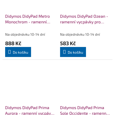
Didymos DidyPad Metro
Didymos DidyPad Ozean -
Monochrom - ramenní
ramenní vycpávky pro
vycpávky pro nosítka
nosítka DIDYMOS
DIDYMOS
Na objednávku 10-14 dní
Na objednávku 10-14 dní
888 Kč
583 Kč
Do košíku
Do košíku
Didymos DidyPad Prima
Didymos DidyPad Prima
Aurora - ramenní vycpávky
Sole Occidente - ramenní