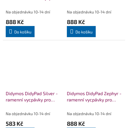
pro nosítka DIDYMOS
vycpávky pro nosítka
DIDYMOS
Na objednávku 10-14 dní
Na objednávku 10-14 dní
888 Kč
888 Kč
Do košíku
Do košíku
Didymos DidyPad Silver -
Didymos DidyPad Zephyr -
ramenní vycpávky pro
ramenní vycpávky pro
nosítka DIDYMOS
nosítka DIDYMOS
Na objednávku 10-14 dní
Na objednávku 10-14 dní
583 Kč
888 Kč