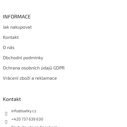
s
u
INFORMACE
Jak nakupovat
Kontakt
O nás
Obchodní podmínky
Ochrana osobních údajů GDPR
Vrácení zboží a reklamace
Kontakt
info
@
isatky.cz
+420 737 639 630