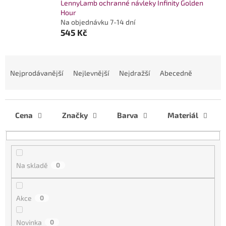
LennyLamb ochranné návleky Infinity Golden
Hour
Na objednávku 7-14 dní
545 Kč
Ř
a
Nejprodávanější
Nejlevnější
Nejdražší
Abecedně
z
e
n
í
Cena
Značky
Barva
Materiál
p
r
o
d
Na skladě
0
u
k
t
Akce
0
ů
Novinka
0