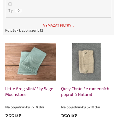
Tip
0
VYMAZAT FILTRY
Položek k zobrazení:
13
V
ý
p
i
s
p
r
o
d
Little Frog slintáčky Sage
Qusy Chrániče ramenních
u
Moonstone
popruhů Natural
k
t
Na objednávku 7-14 dní
Na objednávku 5-10 dní
ů
255 Kč
350 Kč