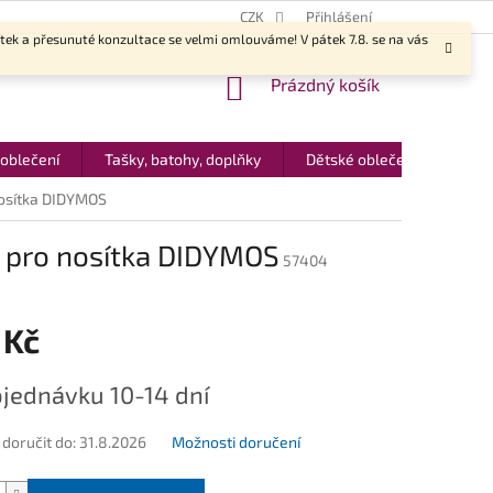
CZK
Přihlášení
ítek a přesunuté konzultace se velmi omlouváme! V pátek 7.8. se na vás
NÁKUPNÍ
Prázdný košík
KOŠÍK
 oblečení
Tašky, batohy, doplňky
Dětské oblečení
Dár
nosítka DIDYMOS
y pro nosítka DIDYMOS
57404
 Kč
jednávku 10-14 dní
oručit do:
31.8.2026
Možnosti doručení