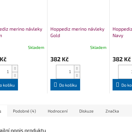
diz merino návleky
Hoppediz merino návleky
Hoppediz
m
Gold
Navy
Skladem
Skladem
 Kč
382 Kč
382 Kč
o košíku
Do košíku
Do ko
s
Podobné (4)
Hodnocení
Diskuze
Značka
ailní popis produktu