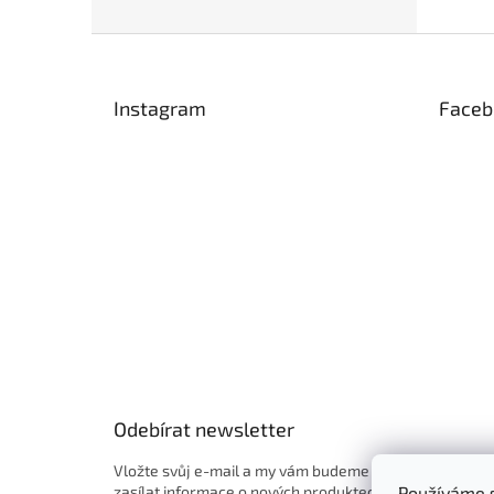
Z
á
p
Instagram
Faceb
a
t
í
Odebírat newsletter
Vložte svůj e-mail a my vám budeme
zasílat informace o nových produktech
Používáme s