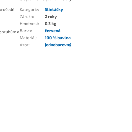
íbrošedé
Kategorie
:
Slintáčky
Záruka
:
2 roky
Hmotnost
:
0.3 kg
Barva
:
červená
popruhům a
Materiál
:
100 % bavlna
Vzor
:
jednobarevný