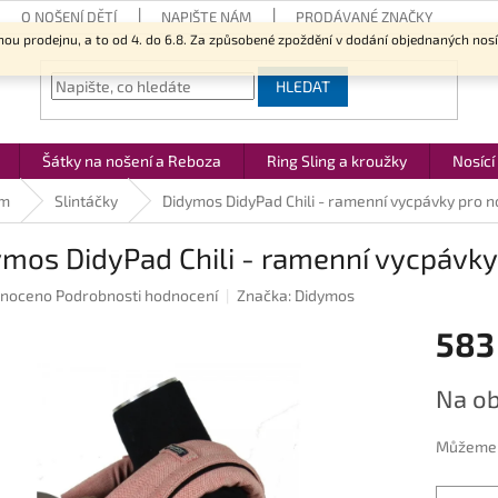
O NOŠENÍ DĚTÍ
NAPIŠTE NÁM
PRODÁVANÉ ZNAČKY
nou prodejnu, a to od 4. do 6.8. Za způsobené zpoždění v dodání objednaných nos
HLEDAT
Šátky na nošení a Reboza
Ring Sling a kroužky
Nosící
ům
Slintáčky
Didymos DidyPad Chili - ramenní vycpávky pro 
ymos DidyPad Chili - ramenní vycpávk
né
noceno
Podrobnosti hodnocení
Značka:
Didymos
ení
583
u
Měrná
Na ob
cena:
ek.
Můžeme d