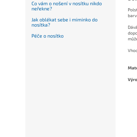
Co vám o nošení v nosítku nikdo
neřekne?
Pols
barv
Jak oblékat sebe i miminko do
nosítka?
Dává
dopo
Péče o nosítko
může
Vhod
Mate
Výro