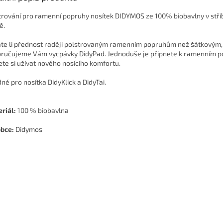
trování pro ramenní popruhy nosítek DIDYMOS ze 100% biobavlny v stř
ě.
te li přednost raději polstrovaným ramenním popruhům než šátkovým,
ručujeme Vám vycpávky DidyPad. Jednoduše je připnete k ramenním 
te si užívat nového nosícího komfortu.
né pro nosítka DidyKlick a DidyTai.
riál:
100 % biobavlna
bce:
Didymos