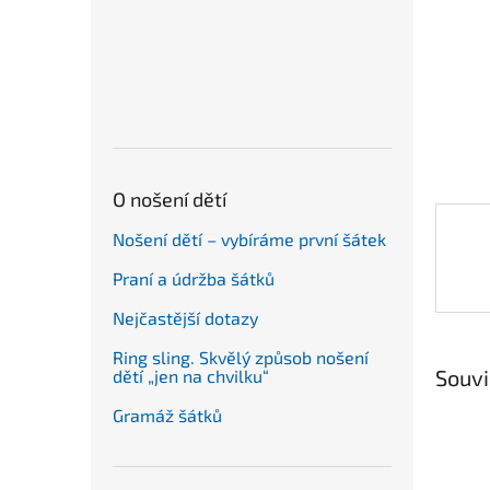
n
e
l
O nošení dětí
Nošení dětí – vybíráme první šátek
Praní a údržba šátků
Nejčastější dotazy
Ring sling. Skvělý způsob nošení
Souvi
dětí „jen na chvilku“
Gramáž šátků