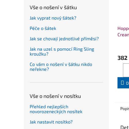
Vše o nošení v šátku
Jak vyprat nový šátek?
Hoppe
Péče o šátek
Crea
Jak se chovají jednotlivé příměsi?
Jak na uzel s pomocí Ring Sling
kroužku?
382
Co vám o nošení v šátku nikdo
neřekne?
D
Vše o nošení v nosítku
Přehled nejlepších
Popi
novorozeneckých nosítek
Jak nastavit nosítko?
Det