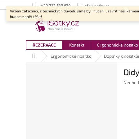
Přejít
+420 737 639 630
info@isatky.cz
na
Vážení zákazníci, z technických důvodů jsme byli nuceni uzavřít naši kamen
obsah
budeme opět těšit!
REZERVACE
Kontakt
Ergonomické nosítko
Domů
Ergonomické nosítko
Doplňky k nosítk
P
Did
o
s
Průměr
Neohod
t
hodnoc
r
produkt
a
je
n
0,0
z
n
5
í
hvězdič
p
a