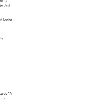
ní na
e další
u), bederní
ěte
ku do 14
mto