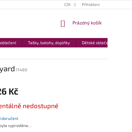
CZK
Přihlášení
NÁKUPNÍ
Prázdný košík
KOŠÍK
 oblečení
Tašky, batohy, doplňky
Dětské oblečení
Dár
yard
11480
26 Kč
ntálně nedostupné
 doručení
 byla vyprodána…