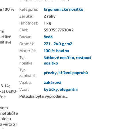
ze 100 %
Kategorie
:
Ergonomické nosítko
Záruka
:
2 roky
Hmotnost
:
1 kg
EAN
:
5907557763042
lmi
pečlivě
Barva
:
šedá
sit své
Gramáž
:
221 - 240 g/m2
Materiál
:
100 % bavlna
Typ
šátkové nosítko
,
rostoucí
nosítka
:
nosítko
Typ
přezky
,
křížení popruhů
zapínání
:
Vazba
:
žakárová
36-14;
Vzor
:
kytičky
,
elegantní
ikát OEKO-
Položka byla vyprodána…
ečné
ivota
noflíků
) a
polohu
í verzi o 1