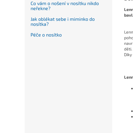
Co vám o nošení v nosítku nikdo
neřekne?
Lenn
bavl
Jak oblékat sebe i miminko do
nosítka?
Lenn
Péče o nosítko
poho
navr
děti.
Díky
Lenn