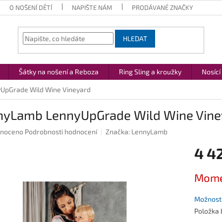
O NOŠENÍ DĚTÍ
NAPIŠTE NÁM
PRODÁVANÉ ZNAČKY
HLEDAT
Šátky na nošení a Reboza
Ring Sling a kroužky
Nosící
UpGrade Wild Wine Vineyard
nyLamb LennyUpGrade Wild Wine Vine
né
noceno
Podrobnosti hodnocení
Značka:
LennyLamb
ení
4 4
u
Měrná
Mome
cena:
ek.
Možnosti
Položka