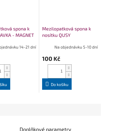
tková spona k
Mezilopatková spona k
KAVKA - MAGNET
nosítku QUSY
bjednávku 14-21 dní
Na objednávku 5-10 dní
100 Kč
šíku
Do košíku
Doplňkové parametry