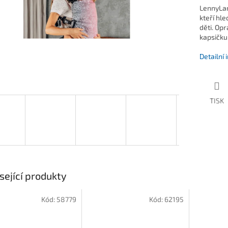
LennyLam
kteří hle
děti. Op
kapsičku
Detailní
TISK
sející produkty
Kód:
58779
Kód:
62195