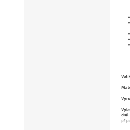
Veli
Mate
Vyro
Vybr
dnů.
příp