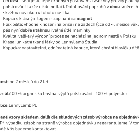
cm
užší
- sedí ještě lépe drobným postavám a všechny přezky jsou ny
polstrování, takže nikde netlačí. Dotahování popruhů v
obou
směrech j
skvělou novinkou u tohoto nosítka
Kapsa s krásným logem - zapínání na
magnet
Flexibilita: vhodné k nošení na břiše i na zádech (cca od 4. měsíce věk
pás nyní
dobře utáhnou
i velmi útlé maminky
Kvalita: veškerý výrobní proces se nachází na jednom místě v Polsku
Krása: unikátní tkané látky od LennyLamb Studia
Kapucka: nastavitelná, odnímatelná kapuce, která chrání hlavičku dít
kost:
od 2 měsíců do 2 let
riál:
100 % organická bavlna, výplň polstrování - 100 % polyester
bce:
LennyLamb PL
ané vzory skladem, další dle skladových zásob výrobce na objednáv
Při výpadku zásob na straně výrobce objednávku negarantujeme. V to
adě Vás budeme kontaktovat.