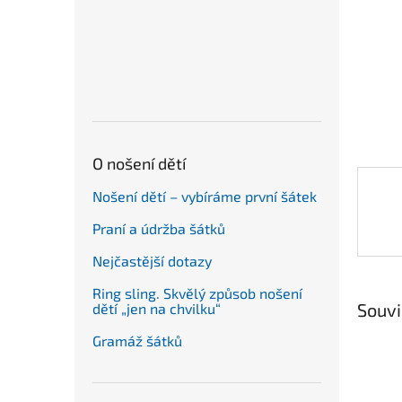
n
e
l
O nošení dětí
Nošení dětí – vybíráme první šátek
Praní a údržba šátků
Nejčastější dotazy
Ring sling. Skvělý způsob nošení
Souvi
dětí „jen na chvilku“
Gramáž šátků