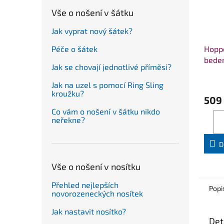
Vše o nošení v šátku
Jak vyprat nový šátek?
Hopp
Péče o šátek
bede
Jak se chovají jednotlivé příměsi?
Jak na uzel s pomocí Ring Sling
kroužku?
509
Co vám o nošení v šátku nikdo
neřekne?
D
Vše o nošení v nosítku
Přehled nejlepších
Popi
novorozeneckých nosítek
Jak nastavit nosítko?
Det