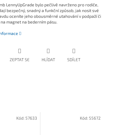
b LennyUpGrade bylo pečlivě navrženo pro rodiče,
dají bezpečný, snadný a funkční způsob, jak nosit své
ravdu oceníte jeho obousměrné utahování v podpaží či
 na magnet na bederním pásu.
 informace
ZEPTAT SE
HLÍDAT
SDÍLET
Kód:
57633
Kód:
55672