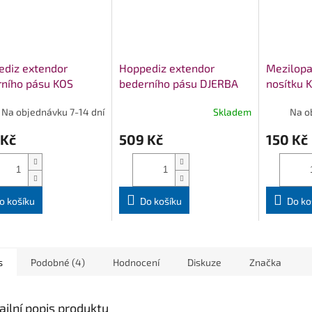
ediz extendor
Hoppediz extendor
Mezilopa
rního pásu KOS
bederního pásu DJERBA
nosítku 
Na objednávku 7-14 dní
Skladem
Na o
 Kč
509 Kč
150 Kč
o košíku
Do košíku
Do ko
s
Podobné (4)
Hodnocení
Diskuze
Značka
ailní popis produktu