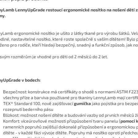
yLamb LennyUpGrade rostoucí ergonomické nosítko na nošení dětí 
ny.
yLamb ergonomické nosítko je ušito z látky tkané pro výrobu šátků. Ve
dlné, nastavitelné nosítko, které roste společně s vaším dítětem! Bylo 
ženo pro rodiče, kteří hledají bezpečný, snadný a funkční způsob, jak no
 svým rozměrům je vhodné pro děti od 2 měsíců do 2 let.
yUpGrade v bodech:
Bezpečnost: konstrukce má certifikáty o shodě s normami ASTM F22
všechny příze a barviva používané pro tkaniny LennyLamb mají certif
TEX® Standard 100, nově zajišťovací
gumička
jako pojistka pro bezp
rozepnutí bederního pásu
Blízkost: možnost nošení dítěte a budování vazby od prvních měsíců ž
Komfort: víceúrovňové možnosti přizpůsobení tvaru panelu (
pomocí k
ramenních popruhů zajišťují dokonalé přizpůsobení a ergonomickou 
dítěte - v každé fázi vývoje dítěte. Popruhy má nosítko oproti předchoz