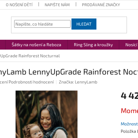
O NOŠENÍ DĚTÍ
NAPIŠTE NÁM
PRODÁVANÉ ZNAČKY
HLEDAT
Šátky na nošení a Reboza
Ring Sling a kroužky
Nosící
UpGrade Rainforest Nocturnal
nyLamb LennyUpGrade Rainforest Noc
né
cení
Podrobnosti hodnocení
Značka:
LennyLamb
ení
4 4
u
Měrná
Mome
cena:
ek.
Možnosti
Položka