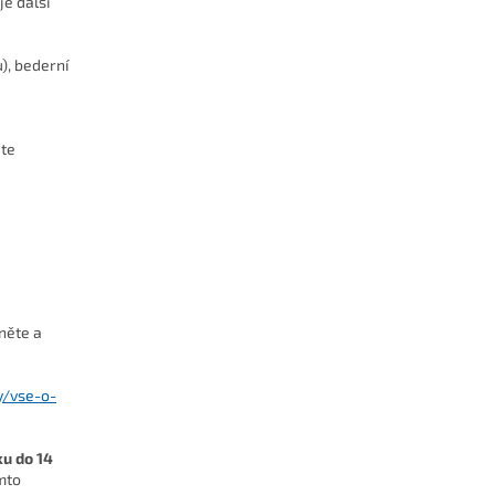
e další
u), bederní
ěte
něte a
y/vse-o-
ku do 14
mto