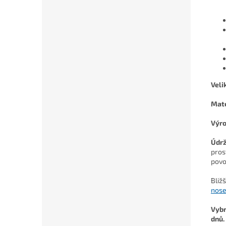
Veli
Mate
Výro
Údr
pros
povo
Bliž
nose
Vybr
dnů.