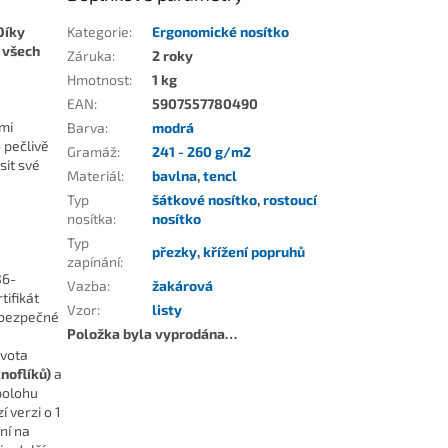
 Díky
Kategorie
:
Ergonomické nosítko
 všech
Záruka
:
2 roky
Hmotnost
:
1 kg
EAN
:
5907557780490
lmi
Barva
:
modrá
 pečlivě
Gramáž
:
241 - 260 g/m2
sit své
Materiál
:
bavlna
,
tencl
Typ
šátkové nosítko
,
rostoucí
nosítka
:
nosítko
Typ
přezky
,
křížení popruhů
zapínání
:
36-
Vazba
:
žakárová
tifikát
Vzor
:
listy
 bezpečné
Položka byla vyprodána…
ivota
noflíků)
a
polohu
í verzi o 1
ní na