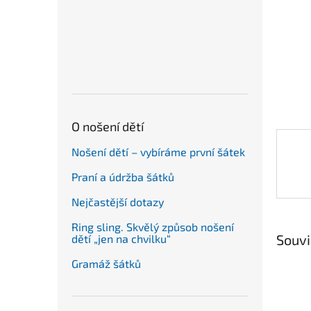
n
e
l
O nošení dětí
Nošení dětí – vybíráme první šátek
Praní a údržba šátků
Nejčastější dotazy
Ring sling. Skvělý způsob nošení
Souvi
dětí „jen na chvilku“
Gramáž šátků