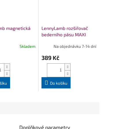
mb magnetická
LennyLamb rozšiřovač
bederního pásu MAXI
Skladem
Na objednávku 7-14 dní
389 Kč
šíku
Do košíku
Doplňkové parametry