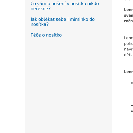
Co vám o nošení v nosítku nikdo
neřekne?
Lenn
svém
Jak oblékat sebe i miminko do
ročn
nosítka?
Péče o nosítko
Lenn
poho
navr
děti
.
Lenn