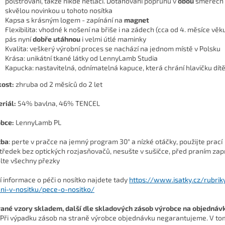
polstrování, takže nikde netlačí. Dotahování popruhů v
obou
směrech j
skvělou novinkou u tohoto nosítka
Kapsa s krásným logem - zapínání na
magnet
Flexibilita: vhodné k nošení na břiše i na zádech (cca od 4. měsíce věk
pás nyní
dobře utáhnou
i velmi útlé maminky
Kvalita: veškerý výrobní proces se nachází na jednom místě v Polsku
Krása: unikátní tkané látky od LennyLamb Studia
Kapucka: nastavitelná, odnímatelná kapuce, která chrání hlavičku dít
kost:
zhruba od 2 měsíců do 2 let
riál:
54% bavlna, 46% TENCEL
bce:
LennyLamb PL
žba
: perte v pračce na jemný program 30° a nízké otáčky, použijte prací
tředek bez optických rozjasňovačů, nesušte v sušičce, před praním zap
lte všechny přezky
ší informace o péči o nosítko najdete tady
https://www.isatky.cz/rubrik
ni-v-nositku/pece-o-nositko/
ané vzory skladem, další dle skladových zásob výrobce na objednáv
Při výpadku zásob na straně výrobce objednávku negarantujeme. V to