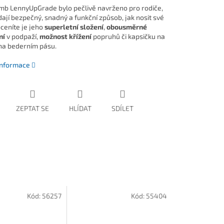
b LennyUpGrade bylo pečlivě navrženo pro rodiče,
dají bezpečný, snadný a funkční způsob, jak nosit své
oceníte je jeho
superletní složení
,
obousměrné
ní
v podpaží,
možnost křížení
popruhů či kapsičku na
a bederním pásu.
 informace
ZEPTAT SE
HLÍDAT
SDÍLET
Kód:
56257
Kód:
55404