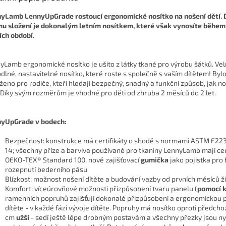
yLamb LennyUpGrade rostoucí ergonomické nosítko na nošení dětí
.
u složení je dokonalým letním nosítkem, které však vynosíte během
ích období.
yLamb ergonomické nosítko je ušito z látky tkané pro výrobu šátků. Ve
dlné, nastavitelné nosítko, které roste s společně s vaším dítětem!
Bylo
ženo pro rodiče, kteří hledají bezpečný, snadný a funkční způsob, jak no
Díky svým rozměrům je vhodné pro děti od zhruba 2 měsíců do 2 let.
yUpGrade v bodech:
Bezpečnost: konstrukce má certifikáty o shodě s normami ASTM F22
14;
všechny příze a barviva používané pro tkaniny LennyLamb mají cer
OEKO-TEX® Standard 100, nově zajišťovací
gumička
jako pojistka pro
rozepnutí bederního pásu
Blízkost: možnost nošení dítěte a budování vazby od prvních měsíců ž
Komfort: víceúrovňové možnosti přizpůsobení tvaru panelu (
pomocí k
ramenních popruhů zajišťují dokonalé přizpůsobení a ergonomickou 
dítěte - v každé fázi vývoje dítěte. Popruhy má nosítko oproti předchoz
cm
užší
- sedí ještě lépe drobným postavám a všechny přezky jsou ny