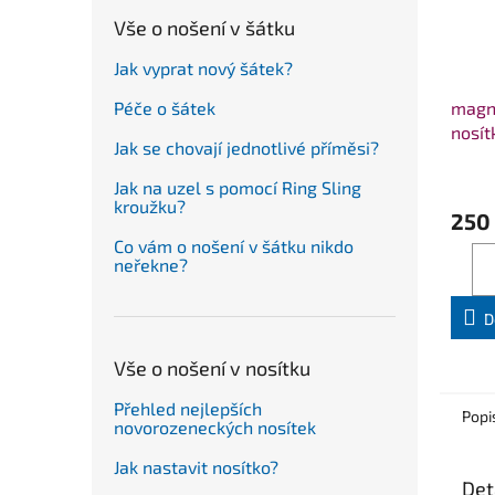
Vše o nošení v šátku
Jak vyprat nový šátek?
magn
Péče o šátek
nosí
Jak se chovají jednotlivé příměsi?
Jak na uzel s pomocí Ring Sling
kroužku?
250
Co vám o nošení v šátku nikdo
neřekne?
D
Vše o nošení v nosítku
Přehled nejlepších
Popi
novorozeneckých nosítek
Jak nastavit nosítko?
Det