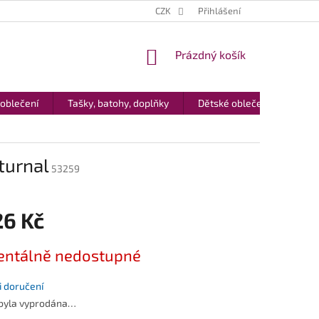
CZK
Přihlášení
NÁKUPNÍ
Prázdný košík
KOŠÍK
 oblečení
Tašky, batohy, doplňky
Dětské oblečení
Dár
turnal
53259
26 Kč
ntálně nedostupné
 doručení
 byla vyprodána…