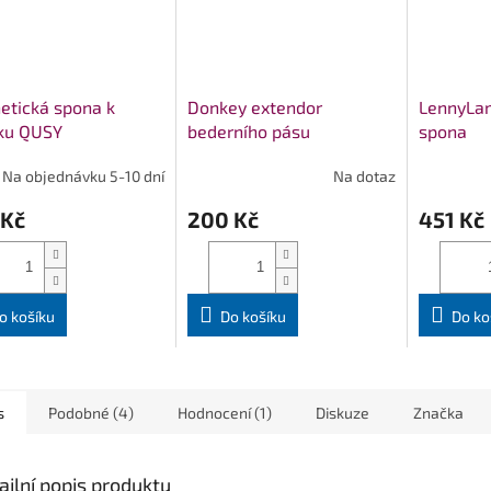
etická spona k
Donkey extendor
LennyLa
tku QUSY
bederního pásu
spona
Na objednávku 5-10 dní
Na dotaz
 Kč
200 Kč
451 Kč
o košíku
Do košíku
Do ko
s
Podobné (4)
Hodnocení (1)
Diskuze
Značka
ailní popis produktu