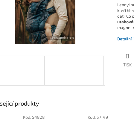
LennyLam
kteří hle
děti. Co 
utahová
magnet n
Detailní
TISK
sející produkty
Kód:
54828
Kód:
57149