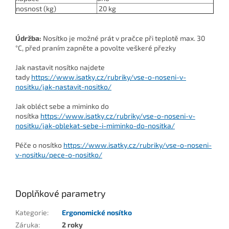
nosnost (kg)
20 kg
Údržba:
Nosítko je možné prát v pračce při teplotě max. 30
°C, před praním zapněte a povolte veškeré přezky
Jak nastavit nosítko najdete
tady
https://www.isatky.cz/rubriky/vse-o-noseni-v-
nositku/jak-nastavit-nositko/
Jak obléct sebe a miminko do
nosítka
https://www.isatky.cz/rubriky/vse-o-noseni-v-
nositku/jak-oblekat-sebe-i-miminko-do-nositka/
Péče o nosítko
https://www.isatky.cz/rubriky/vse-o-noseni-
v-nositku/pece-o-nositko/
Doplňkové parametry
Kategorie
:
Ergonomické nosítko
Záruka
:
2 roky