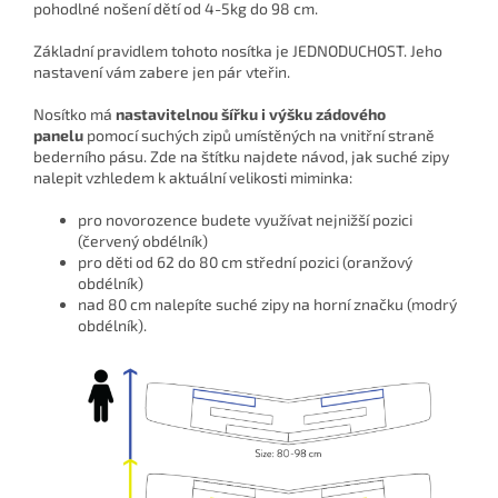
pohodlné nošení dětí od 4-5kg do 98 cm.
Základní pravidlem tohoto nosítka je JEDNODUCHOST. Jeho
nastavení vám zabere jen pár vteřin.
Nosítko má
nastavitelnou šířku i výšku zádového
panelu
pomocí suchých zipů umístěných na vnitřní straně
bederního pásu. Zde na štítku najdete návod, jak suché zipy
nalepit vzhledem k aktuální velikosti miminka:
pro novorozence budete využívat nejnižší pozici
(červený obdélník)
pro děti od 62 do 80 cm střední pozici (oranžový
obdélník)
nad 80 cm nalepíte suché zipy na horní značku (modrý
obdélník).