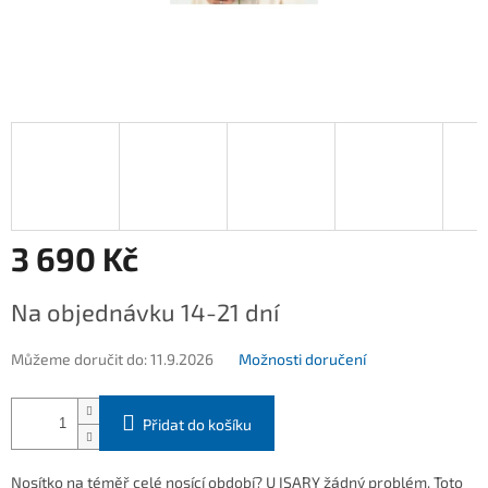
3 690 Kč
Měrná
Na objednávku 14-21 dní
cena:
Můžeme doručit do:
11.9.2026
Možnosti doručení
Přidat do košíku
Nosítko na téměř celé nosící období? U ISARY žádný problém. Toto