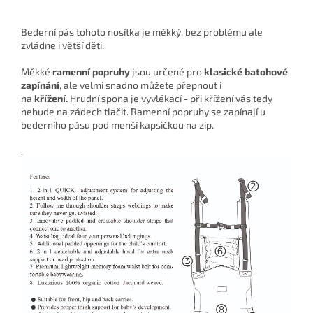
Bederní pás tohoto nosítka je měkký, bez problému ale
zvládne i větší děti.
Měkké
ramenní popruhy
jsou určené pro
klasické batohové
zapínání
, ale velmi snadno můžete přepnout i
na
křížení.
Hrudní spona je vyvlékací - při křížení vás tedy
nebude na zádech tlačit. Ramenní popruhy se zapínají u
bederního pásu pod menší kapsičkou na zip.
.