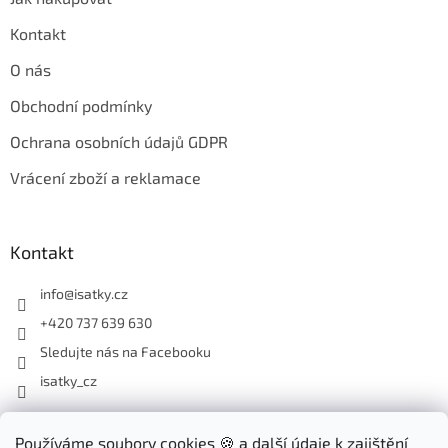
Kontakt
O nás
Obchodní podmínky
Ochrana osobních údajů GDPR
Vrácení zboží a reklamace
Kontakt
info
@
isatky.cz
+420 737 639 630
Sledujte nás na Facebooku
isatky_cz
Odebírat newsletter
Používáme soubory cookies 🍪 a další údaje k zajištění