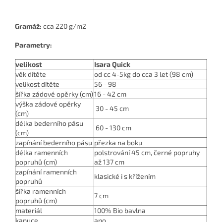
Gramáž:
cca 220 g/m2
Parametry:
velikost
Isara Quick
věk dítěte
od cc 4-5kg do cca 3 let (98 cm)
velikost dítěte
56 - 98
šířka zádové opěrky (cm)
16
- 42 cm
výška zádové opěrky
30 - 45 cm
(cm)
délka bederního pásu
60 - 130 cm
(cm)
zapínání bederního pásu
přezka na boku
délka ramenních
polstrování 45 cm, černé popruhy
popruhů (cm)
až 137 cm
zapínání ramenních
klasické i s křížením
popruhů
šířka ramenních
7 cm
popruhů (cm)
materiál
100% Bio bavlna
kapuce
ano