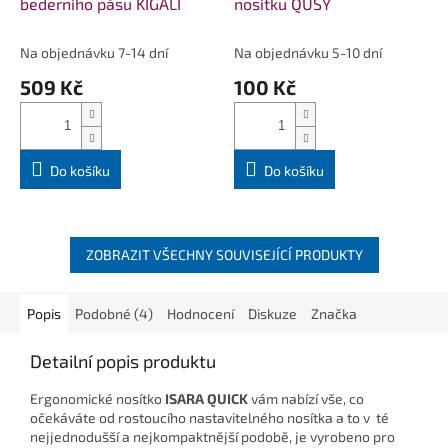
bederního pásu KIGALI
nosítku QUSY
Na objednávku 7-14 dní
Na objednávku 5-10 dní
509 Kč
100 Kč
Do košíku
Do košíku
ZOBRAZIT VŠECHNY SOUVISEJÍCÍ PRODUKTY
Popis
Podobné (4)
Hodnocení
Diskuze
Značka
Detailní popis produktu
Ergonomické nosítko
ISARA QUICK
vám nabízí vše, co
očekáváte od rostoucího nastavitelného nosítka a to v té
nejjednodušší a nejkompaktnější podobě, je vyrobeno pro