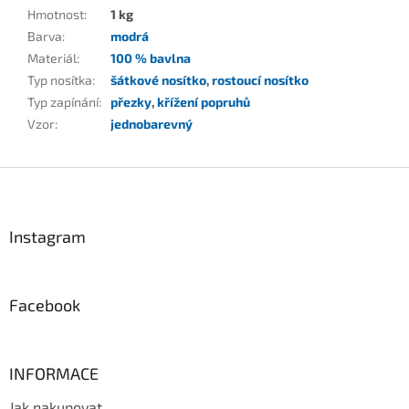
Hmotnost
:
1 kg
Barva
:
modrá
Materiál
:
100 % bavlna
Typ nosítka
:
šátkové nosítko
,
rostoucí nosítko
Typ zapínání
:
přezky
,
křížení popruhů
Vzor
:
jednobarevný
Z
á
p
a
Instagram
t
í
Facebook
INFORMACE
Jak nakupovat