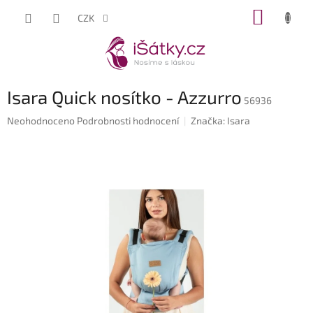
Přejít
NÁKUP
CZK
na
KOŠÍK
obsah
Isara Quick nosítko - Azzurro
56936
Průměrné
Neohodnoceno
Podrobnosti hodnocení
Značka:
Isara
hodnocení
produktu
je
0,0
z
5
hvězdiček.