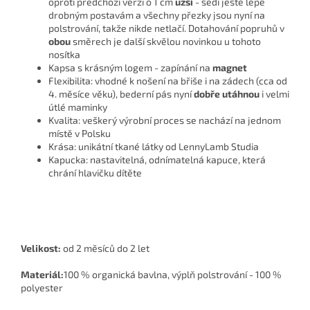
oproti předchozí verzi o 1 cm
užší
- sedí ještě lépe
drobným postavám a všechny přezky jsou nyní na
polstrování, takže nikde netlačí. Dotahování popruhů v
obou
směrech je další skvělou novinkou u tohoto
nosítka
Kapsa s krásným logem - zapínání na
magnet
Flexibilita: vhodné k nošení na břiše i na zádech (cca od
4. měsíce věku), bederní pás nyní
dobře utáhnou
i velmi
útlé maminky
Kvalita: veškerý výrobní proces se nachází na jednom
místě v Polsku
Krása: unikátní tkané látky od LennyLamb Studia
Kapucka: nastavitelná, odnímatelná kapuce, která
chrání hlavičku dítěte
Velikost:
od 2 měsíců do 2 let
Materiál:
100 % organická bavlna, výplň polstrování - 100 %
polyester