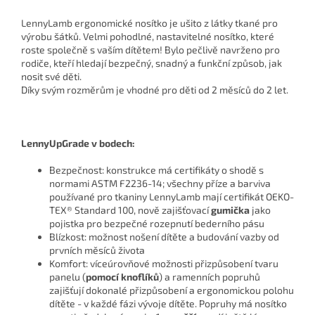
LennyLamb ergonomické nosítko je ušito z látky tkané pro
výrobu šátků. Velmi pohodlné, nastavitelné nosítko, které
roste společně s vaším dítětem! Bylo pečlivě navrženo pro
rodiče, kteří hledají bezpečný, snadný a funkční způsob, jak
nosit své děti.
Díky svým rozměrům je vhodné pro děti od 2 měsíců do 2 let.
LennyUpGrade v bodech:
Bezpečnost: konstrukce má certifikáty o shodě s
normami ASTM F2236-14; všechny příze a barviva
používané pro tkaniny LennyLamb mají certifikát OEKO-
TEX® Standard 100, nově zajišťovací
gumička
jako
pojistka pro bezpečné rozepnutí bederního pásu
Blízkost: možnost nošení dítěte a budování vazby od
prvních měsíců života
Komfort: víceúrovňové možnosti přizpůsobení tvaru
panelu (
pomocí knoflíků
) a ramenních popruhů
zajišťují dokonalé přizpůsobení a ergonomickou polohu
dítěte - v každé fázi vývoje dítěte. Popruhy má nosítko