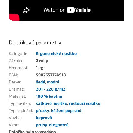
Doplňkové parametry
Kategorie
:
Ergonomické nosítko
Záruka
:
2 roky
Hmotnost
:
1 kg
EAN
:
5907557774918
Barva
:
šedá
,
modrá
Gramáž
:
201 - 220 g/m2
Materiál
:
100 % bavlna
Typ nosítka
:
šátkové nosítko
,
rostoucí nosítko
Typ zapínání
:
přezky
,
křížení popruhů
Vazba
:
keprová
Vzor
:
pruhy
,
elegantní
Položka byla vyprodána…