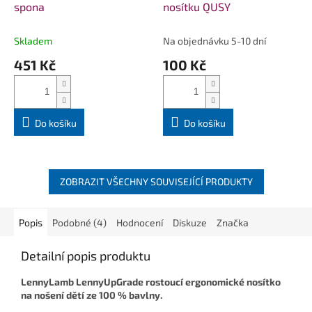
spona
nosítku QUSY
Skladem
Na objednávku 5-10 dní
451 Kč
100 Kč
Do košíku
Do košíku
ZOBRAZIT VŠECHNY SOUVISEJÍCÍ PRODUKTY
Popis
Podobné (4)
Hodnocení
Diskuze
Značka
Detailní popis produktu
LennyLamb LennyUpGrade rostoucí ergonomické nosítko
na nošení dětí ze 100 % bavlny.