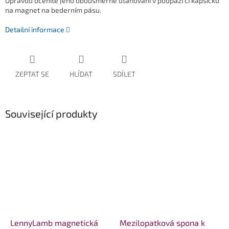
Opravdu oceníte jeho obousměrné utahování v podpaží či kapsičku
na magnet na bederním pásu.
Detailní informace
ZEPTAT SE
HLÍDAT
SDÍLET
Související produkty
LennyLamb magnetická
Mezilopatková spona k