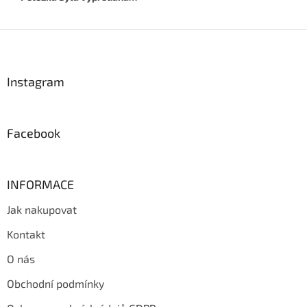
Z
á
p
a
Instagram
t
í
Facebook
INFORMACE
Jak nakupovat
Kontakt
O nás
Obchodní podmínky