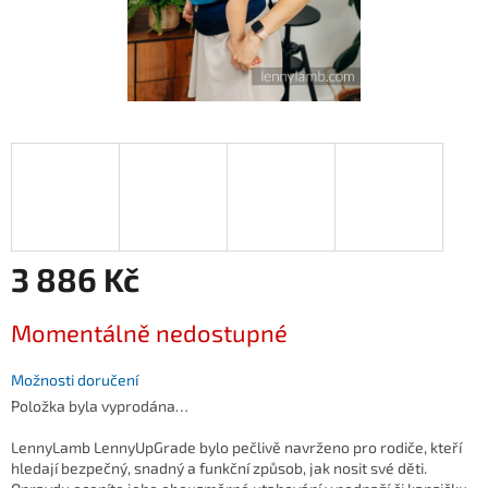
3 886 Kč
Měrná
Momentálně nedostupné
cena:
Možnosti doručení
Položka byla vyprodána…
LennyLamb LennyUpGrade bylo pečlivě navrženo pro rodiče, kteří
hledají bezpečný, snadný a funkční způsob, jak nosit své děti.