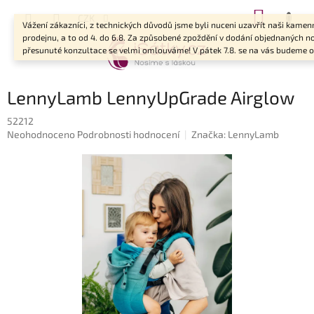
Přejít
NÁKUP
CZK
na
Vážení zákazníci, z technických důvodů jsme byli nuceni uzavřít naši kame
KOŠÍK
obsah
prodejnu, a to od 4. do 6.8. Za způsobené zpoždění v dodání objednaných no
přesunuté konzultace se velmi omlouváme! V pátek 7.8. se na vás budeme op
LennyLamb LennyUpGrade Airglow
52212
Průměrné
Neohodnoceno
Podrobnosti hodnocení
Značka:
LennyLamb
hodnocení
produktu
je
0,0
z
5
hvězdiček.