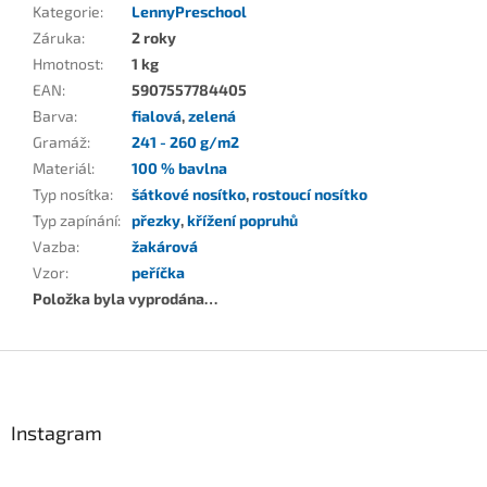
Kategorie
:
LennyPreschool
Záruka
:
2 roky
Hmotnost
:
1 kg
EAN
:
5907557784405
Barva
:
fialová
,
zelená
Gramáž
:
241 - 260 g/m2
Materiál
:
100 % bavlna
Typ nosítka
:
šátkové nosítko
,
rostoucí nosítko
Typ zapínání
:
přezky
,
křížení popruhů
Vazba
:
žakárová
Vzor
:
peříčka
Položka byla vyprodána…
Z
á
p
a
Instagram
t
í