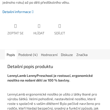
jednoho roku) až po děti předškolního věku.
Detailní informace
ZEPTAT SE
HLÍDAT
SDÍLET
Popis
Podobné (4)
Hodnocení
Diskuze
Značka
Detailní popis produktu
LennyLamb LennyPreschool je rostoucí, ergonomické
nosítko na nošení dětí ze
100 % bavlny.
LennyLamb ergonomické nosítko je ušito z látky tkané pro
výrobu šátků. Velmi pohodlné, nastavitelné nosítko, které
roste s společně s vaším dítětem!
Bylo pečlivě navrženo pro
rodiče, kteří hledají bezpečný, snadný a funkční způsob, jak