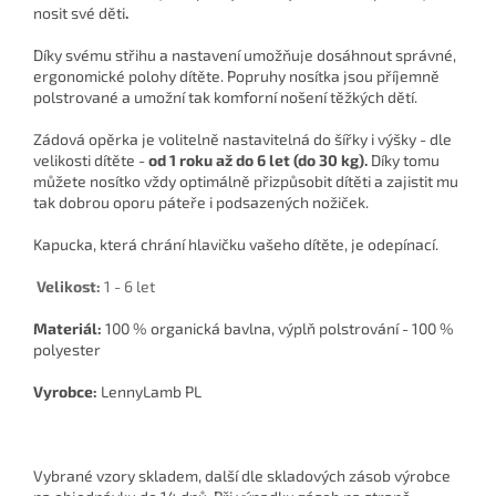
nosit své děti
.
Díky svému střihu a nastavení umožňuje dosáhnout správné,
ergonomické polohy dítěte. Popruhy nosítka jsou příjemně
polstrované a umožní tak komforní nošení těžkých dětí.
Zádová opěrka je volitelně nastavitelná do šířky i výšky - dle
velikosti dítěte -
od 1 roku až do 6 let (do 30 kg).
Díky tomu
můžete nosítko vždy optimálně přizpůsobit dítěti a zajistit mu
tak dobrou oporu páteře i podsazených nožiček.
Kapucka, která chrání hlavičku vašeho dítěte, je odepínací.
Velikost:
1 - 6 let
Materiál:
100 % organická bavlna, výplň polstrování - 100 %
polyester
Vyrobce:
LennyLamb PL
Vybrané vzory skladem, další dle skladových zásob výrobce