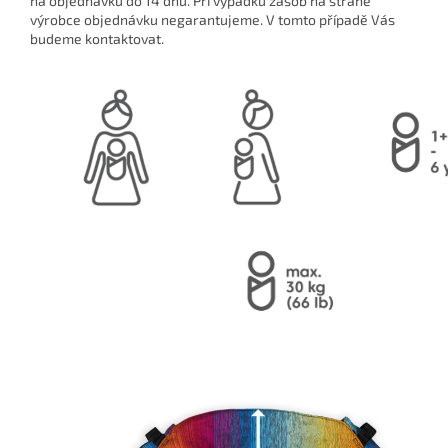
na objednávku do 14 dnů. Při výpadku zásob na straně
výrobce objednávku negarantujeme. V tomto případě Vás
budeme kontaktovat.