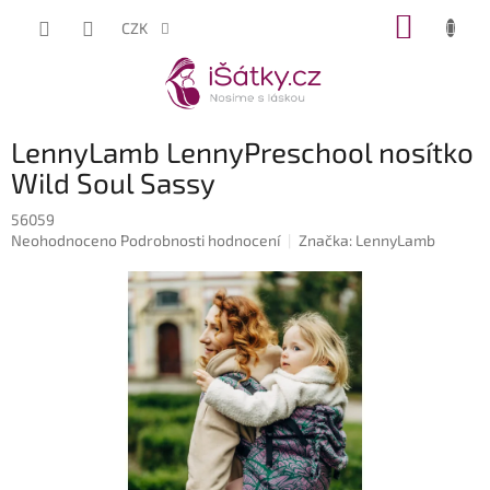
Přejít
NÁKUP
CZK
na
KOŠÍK
obsah
LennyLamb LennyPreschool nosítko
Wild Soul Sassy
56059
Průměrné
Neohodnoceno
Podrobnosti hodnocení
Značka:
LennyLamb
hodnocení
produktu
je
0,0
z
5
hvězdiček.