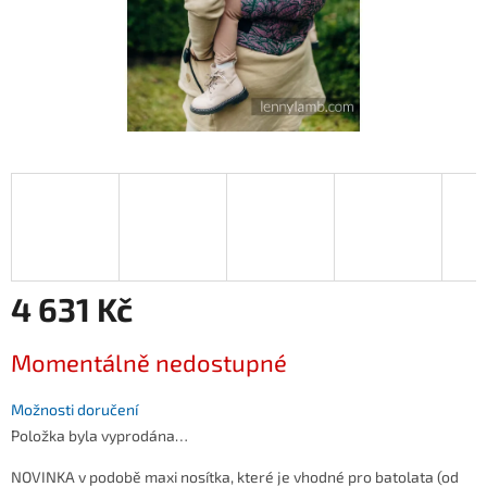
4 631 Kč
Měrná
Momentálně nedostupné
cena:
Možnosti doručení
Položka byla vyprodána…
NOVINKA v podobě maxi nosítka, které je vhodné pro batolata (od