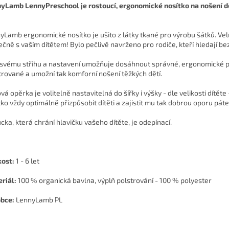
yLamb LennyPreschool je rostoucí, ergonomické nosítko na nošení d
yLamb ergonomické nosítko je ušito z látky tkané pro výrobu šátků. Velm
ečně s vaším dítětem!
Bylo pečlivě navrženo pro rodiče, kteří hledají be
 svému střihu a nastavení umožňuje dosáhnout správné, ergonomické po
trované a umožní tak komforní nošení těžkých dětí.
á opěrka je volitelně nastavitelná do šířky i výšky - dle velikosti dítěte
tko vždy optimálně přizpůsobit dítěti a zajistit mu tak dobrou oporu pá
cka, která chrání hlavičku vašeho dítěte, je odepínací.
kost:
1 - 6 let
riál:
100 % organická bavlna, výplň polstrování - 100 % polyester
bce:
LennyLamb PL