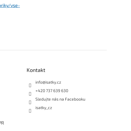
riky/vse-
Kontakt
info
@
isatky.cz
+420 737 639 630
Sledujte nás na Facebooku
isatky_cz
PR