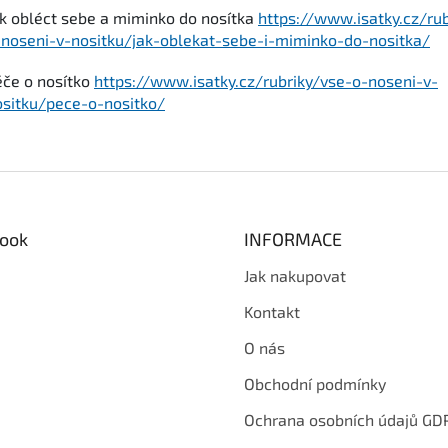
ak obléct sebe a miminko do nosítka
https://www.isatky.cz/rub
-noseni-v-nositku/jak-oblekat-sebe-i-miminko-do-nositka/
éče o nosítko
https://www.isatky.cz/rubriky/vse-o-noseni-v-
ositku/pece-o-nositko/
ook
INFORMACE
Jak nakupovat
Kontakt
O nás
Obchodní podmínky
Ochrana osobních údajů GD