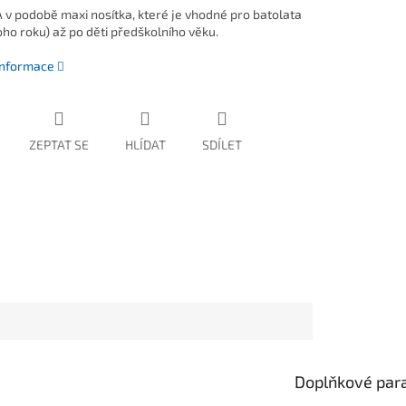
v podobě maxi nosítka, které je vhodné pro batolata
oho roku) až po děti předškolního věku.
 informace
ZEPTAT SE
HLÍDAT
SDÍLET
Doplňkové par