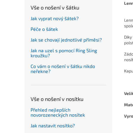
Lenn
Vše o nošení v šátku
Jak vyprat nový šátek?
Lenn
spol
Péče o šátek
Díky
Jak se chovají jednotlivé příměsi?
pols
Jak na uzel s pomocí Ring Sling
Zádov
kroužku?
nosí
Co vám o nošení v šátku nikdo
Kapu
neřekne?
Veli
Vše o nošení v nosítku
Mate
Přehled nejlepších
novorozeneckých nosítek
Vyro
Jak nastavit nosítko?