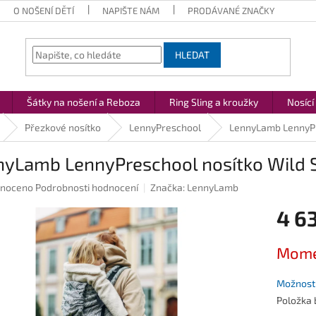
O NOŠENÍ DĚTÍ
NAPIŠTE NÁM
PRODÁVANÉ ZNAČKY
HLEDAT
Šátky na nošení a Reboza
Ring Sling a kroužky
Nosící
Přezkové nosítko
LennyPreschool
LennyLamb LennyPre
nyLamb LennyPreschool nosítko Wild S
né
noceno
Podrobnosti hodnocení
Značka:
LennyLamb
ení
4 63
u
Měrná
Mome
cena:
ek.
Možnosti
Položka