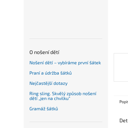
n
e
l
O nošení dětí
Nošení dětí – vybíráme první šátek
Praní a údržba šátků
Nejčastější dotazy
Ring sling. Skvělý způsob nošení
dětí „jen na chvilku“
Popi
Gramáž šátků
Det