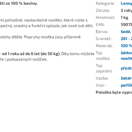
ětí ze
100 % bavlny.
Kategorie
:
Lenny
Záruka
:
2 rok
Hmotnost
:
1 kg
i pohodlné, nastavitelné nosítko, které roste s
EAN
:
5907
zpečný, snadný a funkční způsob, jak nosit své děti
.
Barva
:
šedá
,
lohy dítěte. Popruhy nosítka jsou příjemně
Gramáž
:
261 -
Materiál
:
100 %
Typ
šátko
 -
od 1 roku až do 6 let (do 30 kg).
Díky tomu můžete
nosítka
:
nosít
teře i podsazených nožiček.
Typ
přezk
zapínání
:
Vazba
:
žaká
Vzor
:
peříč
Položka byla vyp