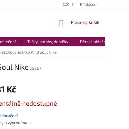
CZK
Přihlášení
NÁKUPNÍ
Prázdný košík
KOŠÍK
 oblečení
Tašky, batohy, doplňky
Dětské oblečení
Dár
school nosítko Wild Soul Nike
oul Nike
55867
1 Kč
ntálně nedostupné
 doručení
 byla vyprodána…