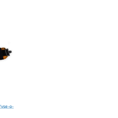
/vse-o-