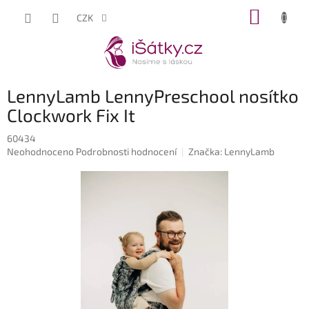
Přejít
NÁKUP
CZK
na
KOŠÍK
obsah
LennyLamb LennyPreschool nosítko
Clockwork Fix It
60434
Průměrné
Neohodnoceno
Podrobnosti hodnocení
Značka:
LennyLamb
hodnocení
produktu
je
0,0
z
5
hvězdiček.