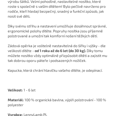
výrobu šátků. Velmi pohodlné, nastavitelné nosítko, které
roste s společně s vaším dítětem!
Bylo pečlivě navrženo pro
rodiče, kteří hledají bezpečný, snadný a funkční způsob, jak
nosit své děti
.
Díky svému střihu a nastavení umožňuje dosáhnout správné,
ergonomické polohy dítěte. Popruhy nosítka jsou příjemně
polstrované a umožní tak komforní nošení těžkých dětí.
Zádová opěrka je volitelně nastavitelná do šířky i výšky - dle
velikosti dítěte -
od 1 roku až do 6 let (do 30 kg).
Díky tomu
můžete nosítko vždy optimálně přizpůsobit dítěti a zajistit mu
tak dobrou oporu páteře i podsazených nožiček.
Kapucka, která chrání hlavičku vašeho dítěte, je odepínací.
Velikost:
1 - 6 let
Materiál:
100 % organická bavlna, výplň polstrování - 100 %
polyester
Vyrobce:
LennyLamb PL