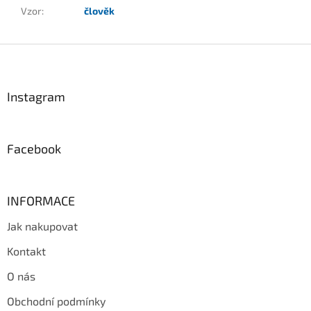
Vzor
:
člověk
Z
á
p
a
Instagram
t
í
Facebook
INFORMACE
Jak nakupovat
Kontakt
O nás
Obchodní podmínky