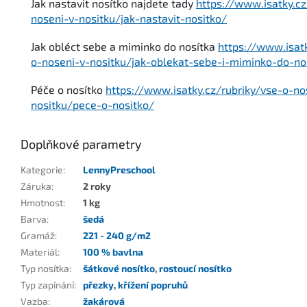
Jak nastavit nosítko najdete tady
https://www.isatky.cz
noseni-v-nositku/jak-nastavit-nositko/
Jak obléct sebe a miminko do nosítka
https://www.isatk
o-noseni-v-nositku/jak-oblekat-sebe-i-miminko-do-no
Péče o nosítko
https://www.isatky.cz/rubriky/vse-o-no
nositku/pece-o-nositko/
Doplňkové parametry
Kategorie
:
LennyPreschool
Záruka
:
2 roky
Hmotnost
:
1 kg
Barva
:
šedá
Gramáž
:
221 - 240 g/m2
Materiál
:
100 % bavlna
Typ nosítka
:
šátkové nosítko
,
rostoucí nosítko
Typ zapínání
:
přezky
,
křížení popruhů
Vazba
:
žakárová