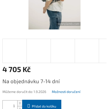
4 705 Kč
Měrná
Na objednávku 7-14 dní
cena:
Můžeme doručit do:
1.9.2026
Možnosti doručení
Přidat do košíku