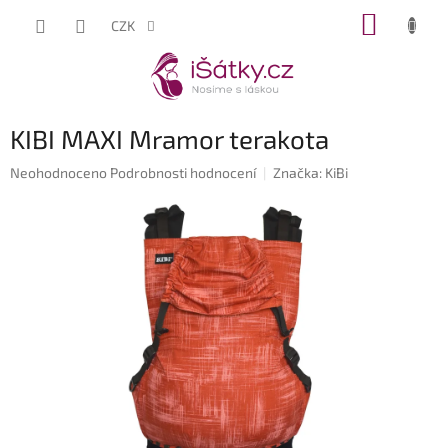
Přejít
NÁKUP
CZK
na
KOŠÍK
obsah
KIBI MAXI Mramor terakota
Průměrné
Neohodnoceno
Podrobnosti hodnocení
Značka:
KiBi
hodnocení
produktu
je
0,0
z
5
hvězdiček.