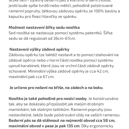
jestli bude spíše tvrdší nebo měkčí, pohodlně polstrované
ramenní popruhy, látkovou zádovou opěrku ze 100% bavlny a
kapucku pro fixaci hlavičky ve spánku.
Možnost nastavení šířky sedu nosítka
Sed nosítka se nastavuje pomocí systému patentků. Šířka
sedu se dá regulovat od 36cm-67cm.
Nastavení výšky zádové opěrky
Zádovou opěrku lze taktéž nastavit a to pomocí stahování na
zádové opěrce nebo v horní části nosítka pomocí systému
upnutí karabinek, které jsou ve vrchní části zádově opěrky
schované. Minimální výška zádové opěrky je cca 42 cm,
maximální pak cca 67 cm.
Je určeno pro nošení na břiše, na zádech a na boku
.
Nosítko je také
pohodlné pro nosící osoby
. Je konstruováno
tak, aby se dokázalo přizpůsobit jak malým drobným
maminkám, tak statným tatínkům. Ramenní popruhy jsou
nastavitelné, takže bude polstrování vždy na vašich ramenou.
Bederní pás se dá stáhnout na nejmenší obvod cca 58 cm,
maximální obvod v pase je pak 135 cm
. Díky ergonomicky