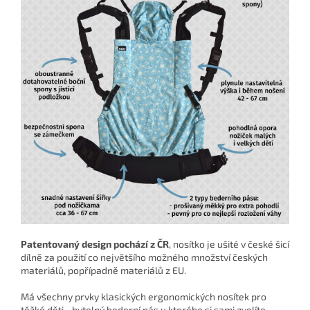
Patentovaný design pochází z ČR
, nosítko je ušité v české šicí
dílně za použití co největšího možného množství českých
materiálů, popřípadně materiálů z EU.
Má všechny prvky klasických ergonomických nosítek pro
těžké děti - bytelný bederní pás u kterého si sami zvolíte,