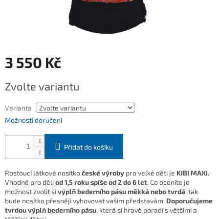
3 550 Kč
Měrná
Zvolte variantu
cena:
Varianta
Možnosti doručení
Přidat do košíku
Rostoucí látkové nosítko
české výroby
pro velké děti je
KIBI MAXI
.
Vhodné pro děli
od 1,5 roku spíše od 2 do 6 let
. Co oceníte je
možnost zvolit si
výplň bederního pásu měkká nebo tvrdá
, tak
bude nosítko přesněji vyhovovat vašim představám.
Doporučujeme
tvrdou výplň bederního pásu
, která si hravě poradí s většími a