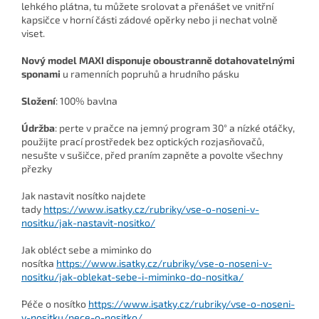
lehkého plátna,
tu můžete srolovat a přenášet ve vnitřní
kapsičce v horní části zádové opěrky nebo ji nechat volně
viset.
Nový model MAXI disponuje oboustranně dotahovatelnými
sponami
u ramenních popruhů a hrudního pásku
Složení
:
100% bavlna
Údržba
: perte v pračce na jemný program 30° a nízké otáčky,
použijte prací prostředek bez optických rozjasňovačů,
nesušte v sušičce, před praním zapněte a povolte všechny
přezky
Jak nastavit nosítko najdete
tady
https://www.isatky.cz/rubriky/vse-o-noseni-v-
nositku/jak-nastavit-nositko/
Jak obléct sebe a miminko do
nosítka
https://www.isatky.cz/rubriky/vse-o-noseni-v-
nositku/jak-oblekat-sebe-i-miminko-do-nositka/
Péče o nosítko
https://www.isatky.cz/rubriky/vse-o-noseni-
v-nositku/pece-o-nositko/