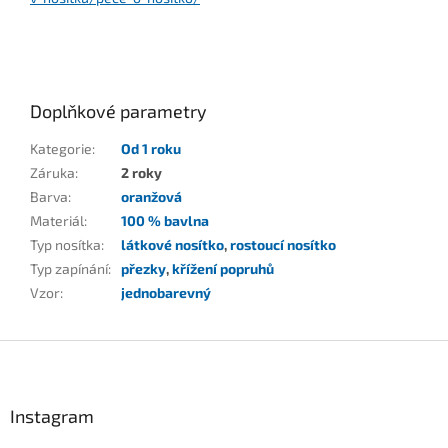
Doplňkové parametry
Kategorie
:
Od 1 roku
Záruka
:
2 roky
Barva
:
oranžová
Materiál
:
100 % bavlna
Typ nosítka
:
látkové nosítko
,
rostoucí nosítko
Typ zapínání
:
přezky
,
křížení popruhů
Vzor
:
jednobarevný
Z
á
p
a
Instagram
t