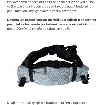
tvarovanému bedernímu pásu se nosítko snadno přizpůsobí
vašim tvarům. Zároveň si vy sami zvolíte náplň bederního
pásu takovou, aby vyhovovala vašim potřebám.
Nosítko lze krásně smotat do ruličky a zajistit u bederního
pásu, takže ho nesete jak ledvinku a nikde nepřekáží.
Při
poponášení větších dětí ho takto lze použít.
K zajištění hlavičky spících batolat je určena
kapucka z