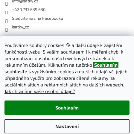
info
@
isatky.cz
+420 737 639 630
Sledujte nás na Facebooku
isatky_cz
Odebírat newsletter
Používáme soubory cookies 🍪 a další údaje k zajištění
funkčnosti webu. S vaším souhlasem i k měření chyb, k
Vložte svůj e-mail a my vám budeme zasílat informace o nových
personalizaci obsahu našich webových stránek a k
produktech na našem e-shopu.
reklamním účelům. Kliknutím na tlačítko
Souhlasím
souhlasíte s využíváním cookies a dalších údajů vč. jejich
E-mail
případného využití pro zobrazení cílené reklamy na
sociálních sítích a reklamních sítích na dalších webech.
Jak chráníme vaše osobní údaje?
PŘIHLÁSIT SE
Souhlasím
Vytvořil Shoptet
Nastavení