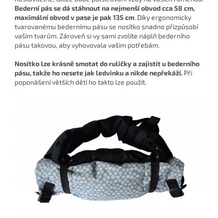
Bederní pás se dá stáhnout na nejmenší obvod cca 58 cm,
maximální obvod v pase je pak 135 cm
. Díky ergonomicky
tvarovanému bedernímu pásu se nosítko snadno přizpůsobí
vašim tvarům. Zároveň si vy sami zvolíte náplň bederního
pásu takovou, aby vyhovovala vašim potřebám.
Nosítko lze krásně smotat do ruličky a zajistit u bederního
pásu, takže ho nesete jak ledvinku a nikde nepřekáží.
Při
poponášení větších dětí ho takto lze použít.