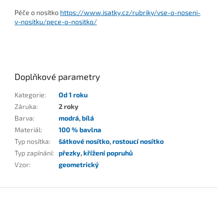
Péče o nosítko
https://www.isatky.cz/rubriky/vse-o-noseni-
v-nositku/pece-o-nositko/
Doplňkové parametry
Kategorie
:
Od 1 roku
Záruka
:
2 roky
Barva
:
modrá
,
bílá
Materiál
:
100 % bavlna
Typ nosítka
:
šátkové nosítko
,
rostoucí nosítko
Typ zapínání
:
přezky
,
křížení popruhů
Vzor
:
geometrický
Z
á
p