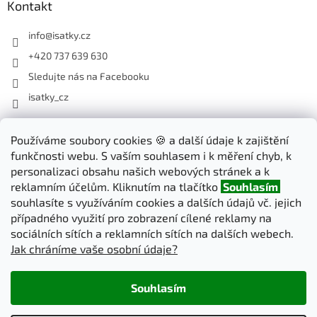
Kontakt
info
@
isatky.cz
+420 737 639 630
Sledujte nás na Facebooku
isatky_cz
Odebírat newsletter
Používáme soubory cookies 🍪 a další údaje k zajištění
funkčnosti webu. S vaším souhlasem i k měření chyb, k
Vložte svůj e-mail a my vám budeme zasílat informace o nových
personalizaci obsahu našich webových stránek a k
produktech na našem e-shopu.
reklamním účelům. Kliknutím na tlačítko
Souhlasím
souhlasíte s využíváním cookies a dalších údajů vč. jejich
E-mail
případného využití pro zobrazení cílené reklamy na
sociálních sítích a reklamních sítích na dalších webech.
Jak chráníme vaše osobní údaje?
PŘIHLÁSIT SE
Souhlasím
Vytvořil Shoptet