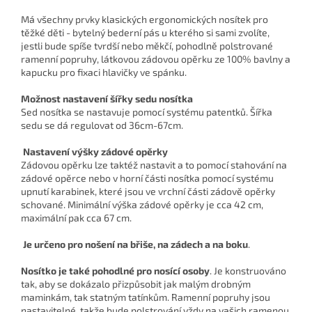
Má všechny prvky klasických ergonomických nosítek pro
těžké děti - bytelný bederní pás u kterého si sami zvolíte,
jestli bude spíše tvrdší nebo měkčí, pohodlně polstrované
ramenní popruhy, látkovou zádovou opěrku ze 100% bavlny a
kapucku pro fixaci hlavičky ve spánku.
Možnost nastavení šířky sedu nosítka
Sed nosítka se nastavuje pomocí systému patentků. Šířka
sedu se dá regulovat od 36cm-67cm.
Nastavení výšky zádové opěrky
Zádovou opěrku lze taktéž nastavit a to pomocí stahování na
zádové opěrce nebo v horní části nosítka pomocí systému
upnutí karabinek, které jsou ve vrchní části zádově opěrky
schované. Minimální výška zádové opěrky je cca 42 cm,
maximální pak cca 67 cm.
Je určeno pro nošení na břiše, na zádech a na boku
.
Nosítko je také
pohodlné pro nosící osoby
. Je konstruováno
tak, aby se dokázalo přizpůsobit jak malým drobným
maminkám, tak statným tatínkům. Ramenní popruhy jsou
nastavitelné, takže bude polstrování vždy na vašich ramenou.