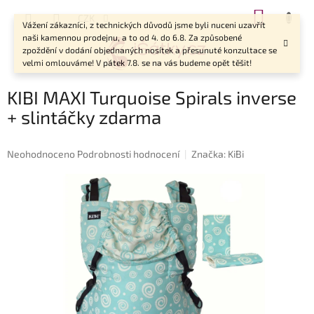
Přejít
NÁKUP
CZK
na
Vážení zákazníci, z technických důvodů jsme byli nuceni uzavřít
KOŠÍK
obsah
naši kamennou prodejnu, a to od 4. do 6.8. Za způsobené
zpoždění v dodání objednaných nosítek a přesunuté konzultace se
velmi omlouváme! V pátek 7.8. se na vás budeme opět těšit!
KIBI MAXI Turquoise Spirals inverse
+ slintáčky zdarma
Průměrné
Neohodnoceno
Podrobnosti hodnocení
Značka:
KiBi
hodnocení
produktu
je
0,0
z
5
hvězdiček.