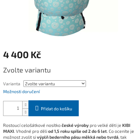
4 400 Kč
Měrná
Zvolte variantu
cena:
Varianta
Možnosti doručení
Přidat do košíku
Rostoucí celošátkové nosítko
české výroby
pro velké děti je
KIBI
MAXI
. Vhodné pro děli
od 1,5 roku spíše od 2 do 6 let
. Co oceníte je
možnost zvolit si
výplň bederního pásu měkká nebo tvrdá
, tak