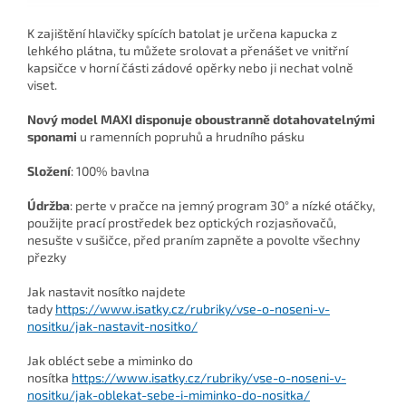
K zajištění hlavičky spících batolat je určena
kapucka z
lehkého plátna,
tu můžete srolovat a přenášet ve vnitřní
kapsičce v horní části zádové opěrky nebo ji nechat volně
viset.
Nový model MAXI disponuje oboustranně dotahovatelnými
sponami
u ramenních popruhů a hrudního pásku
Složení
:
100% bavlna
Údržba
: perte v pračce na jemný program 30° a nízké otáčky,
použijte prací prostředek bez optických rozjasňovačů,
nesušte v sušičce, před praním zapněte a povolte všechny
přezky
Jak nastavit nosítko najdete
tady
https://www.isatky.cz/rubriky/vse-o-noseni-v-
nositku/jak-nastavit-nositko/
Jak obléct sebe a miminko do
nosítka
https://www.isatky.cz/rubriky/vse-o-noseni-v-
nositku/jak-oblekat-sebe-i-miminko-do-nositka/