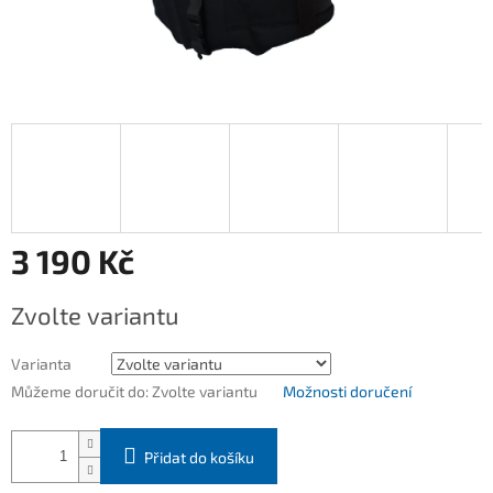
3 190 Kč
Měrná
Zvolte variantu
cena:
Varianta
Můžeme doručit do:
Zvolte variantu
Možnosti doručení
Přidat do košíku