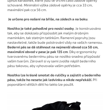
upnutí karabinek, které jsou ve vrchní části zádově opěrky
schované. Minimální výška zádové opěrky je cca 33 cm,
maximální pak cca 56 cm.
Je určeno pro nošení na břiše, na zádech a na boku
.
Nosítko je také
pohodlné pro nosící osoby
. Je konstruováno
tak, aby se dokázalo přizpůsobit jak malým drobným
maminkám, tak statným tatínkům. Ramenní popruhy jsou
nastavitelné, takže bude polstrování vždy na vašich ramenou.
Bederní pás se dá stáhnout na nejmenší obvod cca 58 cm,
maximální obvod v pase je pak 135 cm
. Díky ergonomicky
tvarovanému bedernímu pásu se nosítko snadno přizpůsobí
vašim tvarům. Zároveň si vy sami zvolíte náplň bederního
pásu takovou, aby vyhovovala vašim potřebám.
Nosítko lze krásně smotat do ruličky a zajistit u bederního
pásu, takže ho nesete jak ledvinku a nikde nepřekáží.
Při
poponášení větších dětí ho takto lze použít.