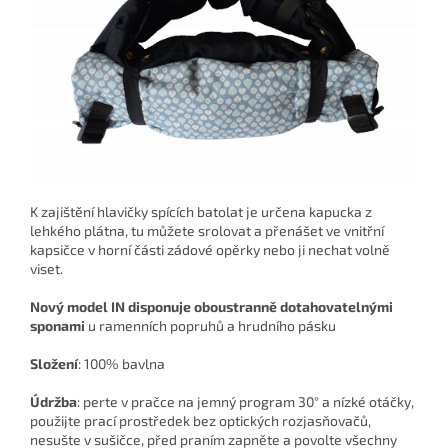
K zajištění hlavičky spících batolat je určena
kapucka z
lehkého plátna,
tu můžete srolovat a přenášet ve vnitřní
kapsičce v horní části zádové opěrky nebo ji nechat volně
viset.
Nový model IN disponuje oboustranně dotahovatelnými
sponami
u ramenních popruhů a hrudního pásku
Složení
:
100% bavlna
Údržba
: perte v pračce na jemný program 30° a nízké otáčky,
použijte prací prostředek bez optických rozjasňovačů,
nesušte v sušičce, před praním zapněte a povolte všechny