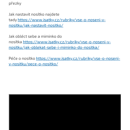
přezky
Jak nastavit nosítko najdete
tady
https://www.isatky.cz/rubriky/vse-o-noseni-v-
nositku/jak-nastavit-nositko/
Jak obléct sebe a miminko do
nosítka
https://www.isatky.cz/rubriky/vse-o-noseni-v-
nositku/jak-oblekat-sebe-i-miminko-do-nositka/
Péče o nosítko
https://www.isatky.cz/rubriky/vse-o-noseni-
v-nositku/pece-o-nositko/