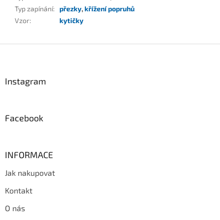
Typ zapínání
:
přezky
,
křížení popruhů
Vzor
:
kytičky
Z
á
p
a
Instagram
t
í
Facebook
INFORMACE
Jak nakupovat
Kontakt
O nás