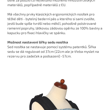
dílně za použití co největšího možného množství českých
materiálů, popřípadně materiálů z EU.
Má všechny prvky klasických ergonomických nosítek pro
těžké děti - bytelný bederní pás u kterého si sami zvolíte,
jestli bude spíše tvrdší nebo měkčí, pohodlně polstrované
ramenní popruhy, látkovou zádovou opěrku ze 100% bavlny a
kapucku pro fixaci hlavičky ve spánku.
Možnost nastavení šířky sedu nosítka
Sed nosítka se nastavuje pomocí systému patentků. Šířka
sedu se dá regulovat od 37cm (22cm ale je třeba myslet na
rezervu pro zadeček a podsazení) -57cm.