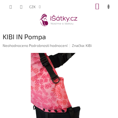
Přejít
NÁKUP
CZK
na
KOŠÍK
obsah
KIBI IN Pompa
Průměrné
Neohodnoceno
Podrobnosti hodnocení
Značka:
KiBi
hodnocení
produktu
je
0,0
z
5
hvězdiček.