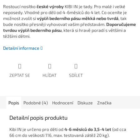
Rostoucí nosítko
české výroby
KIBI IN je tady. Pro malé i velké
neposedy. Vhodné pro děli od 4-6měsíců do 4 let. Co oceníte je
možnost zvolit si
výplň bederního pásu měkká nebo tvrdá
, tak
bude nosítko přesněji vyhovovat vašim představám.
Doporučujeme
tvrdou výplň bederního pásu
, která si hravě poradí s většími a
těžšími dětmi.
Detailní informace
ZEPTAT SE
HLÍDAT
SDÍLET
Popis
Podobné (4)
Hodnocení
Diskuze
Značka
Detailní popis produktu
Kibi IN je určeno pro děti od
4-6 měsíců do 3,5-4 let
(od cca
66 cm do velikosti 116, max. testovaná zátěž 20 kg).