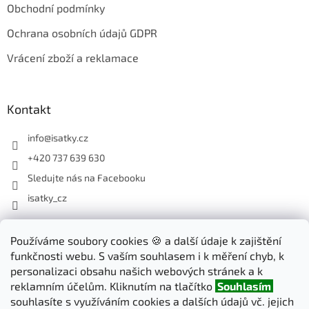
Obchodní podmínky
Ochrana osobních údajů GDPR
Vrácení zboží a reklamace
Kontakt
info
@
isatky.cz
+420 737 639 630
Sledujte nás na Facebooku
isatky_cz
Odebírat newsletter
Používáme soubory cookies 🍪 a další údaje k zajištění
funkčnosti webu. S vaším souhlasem i k měření chyb, k
Vložte svůj e-mail a my vám budeme zasílat informace o nových
personalizaci obsahu našich webových stránek a k
produktech na našem e-shopu.
reklamním účelům. Kliknutím na tlačítko
Souhlasím
souhlasíte s využíváním cookies a dalších údajů vč. jejich