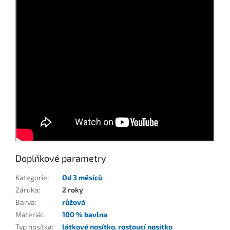
Doplňkové parametry
Kategorie
:
Od 3 měsíců
Záruka
:
2 roky
Barva
:
růžová
Materiál
:
100 % bavlna
Typ nosítka
:
látkové nosítko
,
rostoucí nosítko