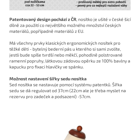
Patentovaný design pochází z ČR
, nosítko je ušité v české šicí
dílně za použití co největšího možného množství českých
materiálů, popřípadně materiálů z EU.
Má všechny prvky klasických ergonomických nosítek pro
těžké děti - bytelný bederní pás u kterého si sami zvolíte,
jestli bude spíše tvrdší nebo měkčí, pohodlně polstrované
ramenní popruhy, látkovou zádovou opěrku ze 100% bavlny a
kapucku pro fixaci hlavičky ve spánku.
Možnost nastavení šířky sedu nosítka
Sed nosítka se nastavuje pomocí systému patentků. Šířka
sedu se dá regulovat od 37cm (22cm ale je třeba myslet na
rezervu pro zadeček a podsazení) -57cm.