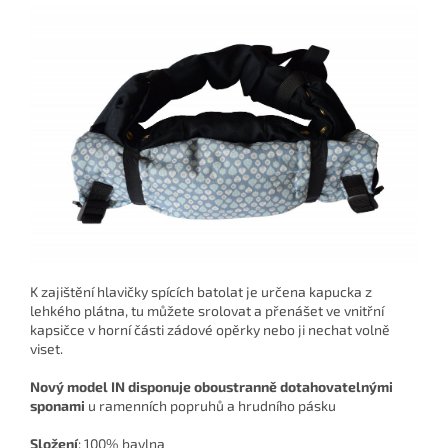
K zajištění hlavičky spících batolat je určena
kapucka z
lehkého plátna,
tu můžete srolovat a přenášet ve vnitřní
kapsičce v horní části zádové opěrky nebo ji nechat volně
viset.
Nový model IN disponuje oboustranně dotahovatelnými
sponami
u ramenních popruhů a hrudního pásku
Složení
:
100% bavlna