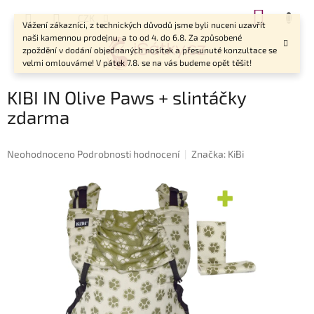
Přejít
NÁKUP
CZK
na
Vážení zákazníci, z technických důvodů jsme byli nuceni uzavřít
KOŠÍK
obsah
naši kamennou prodejnu, a to od 4. do 6.8. Za způsobené
zpoždění v dodání objednaných nosítek a přesunuté konzultace se
velmi omlouváme! V pátek 7.8. se na vás budeme opět těšit!
KIBI IN Olive Paws + slintáčky
zdarma
Průměrné
Neohodnoceno
Podrobnosti hodnocení
Značka:
KiBi
hodnocení
produktu
je
0,0
z
5
hvězdiček.