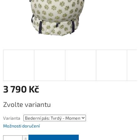
3 790 Kč
Měrná
Zvolte variantu
cena:
Varianta
Možnosti doručení