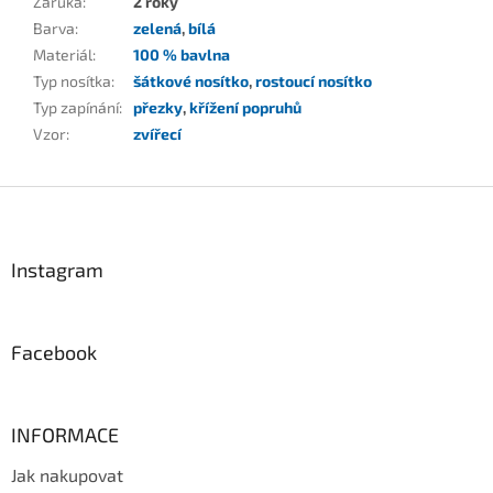
Záruka
:
2 roky
Barva
:
zelená
,
bílá
Materiál
:
100 % bavlna
Typ nosítka
:
šátkové nosítko
,
rostoucí nosítko
Typ zapínání
:
přezky
,
křížení popruhů
Vzor
:
zvířecí
Z
á
p
a
Instagram
t
í
Facebook
INFORMACE
Jak nakupovat