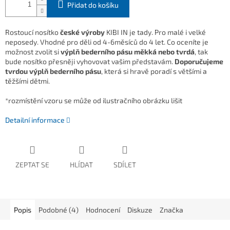
Přidat do košíku
Rostoucí nosítko
české výroby
KIBI IN je tady. Pro malé i velké
neposedy. Vhodné pro děli od 4-6měsíců do 4 let. Co oceníte je
možnost zvolit si
výplň bederního pásu měkká nebo tvrdá
, tak
bude nosítko přesněji vyhovovat vašim představám.
Doporučujeme
tvrdou výplň bederního pásu
, která si hravě poradí s většími a
těžšími dětmi.
*rozmístění vzoru se může od ilustračního obrázku lišit
Detailní informace
ZEPTAT SE
HLÍDAT
SDÍLET
Popis
Podobné (4)
Hodnocení
Diskuze
Značka