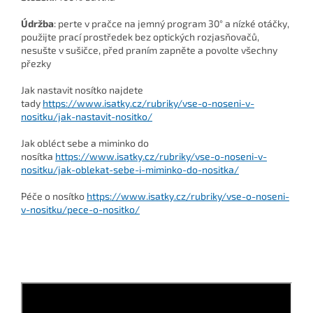
Údržba
: perte v pračce na jemný program 30° a nízké otáčky,
použijte prací prostředek bez optických rozjasňovačů,
nesušte v sušičce, před praním zapněte a povolte všechny
přezky
Jak nastavit nosítko najdete
tady
https://www.isatky.cz/rubriky/vse-o-noseni-v-
nositku/jak-nastavit-nositko/
Jak obléct sebe a miminko do
nosítka
https://www.isatky.cz/rubriky/vse-o-noseni-v-
nositku/jak-oblekat-sebe-i-miminko-do-nositka/
Péče o nosítko
https://www.isatky.cz/rubriky/vse-o-noseni-
v-nositku/pece-o-nositko/