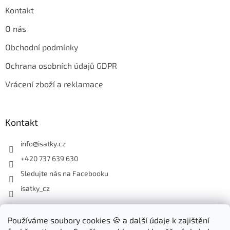
Kontakt
O nás
Obchodní podmínky
Ochrana osobních údajů GDPR
Vrácení zboží a reklamace
Kontakt
info
@
isatky.cz
+420 737 639 630
Sledujte nás na Facebooku
isatky_cz
Odebírat newsletter
Používáme soubory cookies 🍪 a další údaje k zajištění