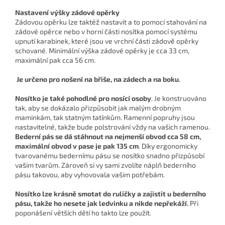
Nastavení výšky zádové opěrky
Zádovou opěrku lze taktéž nastavit a to pomocí stahování na
zádové opěrce nebo v horní části nosítka pomocí systému
upnutí karabinek, které jsou ve vrchní části zádově opěrky
schované. Minimální výška zádové opěrky je cca 33 cm,
maximální pak cca 56 cm.
Je určeno pro nošení na břiše, na zádech a na boku
.
Nosítko je také
pohodlné pro nosící osoby
. Je konstruováno
tak, aby se dokázalo přizpůsobit jak malým drobným
maminkám, tak statným tatínkům. Ramenní popruhy jsou
nastavitelné, takže bude polstrování vždy na vašich ramenou.
Bederní pás se dá stáhnout na nejmenší obvod cca 58 cm,
maximální obvod v pase je pak 135 cm
. Díky ergonomicky
tvarovanému bedernímu pásu se nosítko snadno přizpůsobí
vašim tvarům. Zároveň si vy sami zvolíte náplň bederního
pásu takovou, aby vyhovovala vašim potřebám.
Nosítko lze krásně smotat do ruličky a zajistit u bederního
pásu, takže ho nesete jak ledvinku a nikde nepřekáží.
Při
poponášení větších dětí ho takto lze použít.