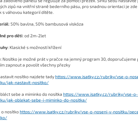
a zádového panelu se reguluje za pomocí přezek. Šířku sedu nastavíte
ých zipů na vnitřní straně bederního pásu, pro snadnou orientaci je zd
k s váhovou kategorií dítěte.
riál
:
50% bavlna, 50% bambusová viskóza
dné
pro děti
: od 2m-2let
ruhy
: Klasické s možností křížení
e
: Nosítko je možné prát v pračce na jemný program 30, doporučujeme
ím zapnout a povolit všechny přezky
nastavit nosítko najdete tady
https://www.isatky.cz/rubriky/vse-o-nos
tku/jak-nastavit-nositko/
obléct sebe a miminko do nosítka
https://www.isatky.cz/rubriky/vse-o-
tku/jak-oblekat-sebe-i-miminko-do-nositka/
 o nosítko
https://www.isatky.cz/rubriky/vse-o-noseni-v-nositku/pec
tko/