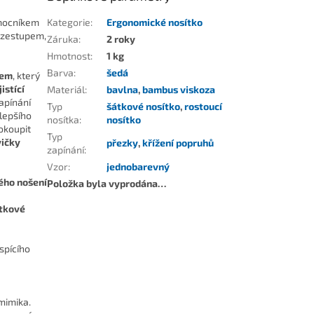
omocníkem
Kategorie
:
Ergonomické nosítko
rozestupem,
Záruka
:
2 roky
Hmotnost
:
1 kg
Barva
:
šedá
sem
, který
jistící
Materiál
:
bavlna
,
bambus viskoza
apínání
Typ
šátkové nosítko
,
rostoucí
lepšího
nosítka
:
nosítko
dokoupit
Typ
vičky
přezky
,
křížení popruhů
zapínání
:
Vzor
:
jednobarevný
ého nošení
Položka byla vyprodána…
tkové
 spícího
mimika.