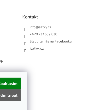
Kontakt
info
@
isatky.cz
+420 737 639 630
Sledujte nás na Facebooku
isatky_cz
PR
Souhlasím
dmítnout