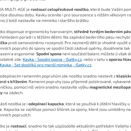
A MULTI-AGE je
rostoucí celopřezkové nosítko
, které bude Vaším p
elice dlouhou dobu. Kavku oceníte i pro sourozence s nižším věkovým 
no jí totiž nastavíte na miminko i staršího brášku.
tko disponuje ergonomicky tvarovaným,
středně tvrdým bederním pá
 přehledem poradí i s těžšími dětmi. Na zapínání bederního pásu nechybí
ička
proti samovolnému rozepnutí. Pro nejmenší děti je vhodné využít z
nních popruhů do spony ve spodní části zádové opěrky, dosáhnete tak 
azení a ergonomie.
Spodní spona
není součástí balení, můžete ji však 
statně zde:
Kavka - Spodní spona - iSatky.cz
. nebo v setu s
oporou hla
Kavka - Set doplňků pro menší miminka - iSatky.cz
.
 odepínacím ramenním popruhům jde nosítko snadno nastavit z
klasick
erzi s křížením
. Ramenní popruhy jsou příjemně polstrované, vybavené
jničkou, pomocí níž velmi snadno nastavíte výšku
magnetické mezilopa
ny
na zádech.
ástí nosítka je i
odepínací kapucka
, která se používá k jištění hlavičky u
e.
Kapucka se zajišťuje pomocí šňůrek za spony, které jsou umístěny na
nních popruzích.
tko je
rostoucí
, snadno ho tak uzpůsobíte aktuálním potřebám Vašeho 