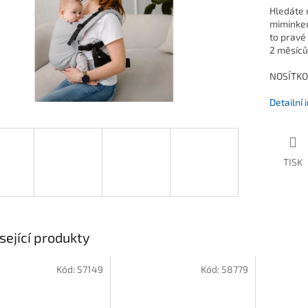
Hledáte r
miminkem
to pravé
2 měsíců 
NOSÍTKO
Detailní
TISK
sející produkty
Kód:
57149
Kód:
58779