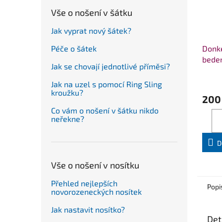
Vše o nošení v šátku
Jak vyprat nový šátek?
Donk
Péče o šátek
beder
Jak se chovají jednotlivé příměsi?
Jak na uzel s pomocí Ring Sling
kroužku?
200
Co vám o nošení v šátku nikdo
neřekne?
D
Vše o nošení v nosítku
Přehled nejlepších
Popi
novorozeneckých nosítek
Jak nastavit nosítko?
Det