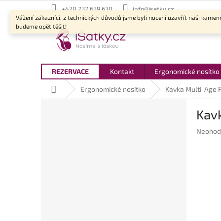
Přejít
+420 737 639 630
info@isatky.cz
na
Vážení zákazníci, z technických důvodů jsme byli nuceni uzavřít naši kamen
obsah
budeme opět těšit!
REZERVACE
Kontakt
Ergonomické nosítko
Domů
Ergonomické nosítko
Kavka Multi-Age P
P
Kavk
o
s
Průměr
Neohod
t
hodnoc
r
produkt
a
je
n
0,0
z
n
5
í
hvězdič
p
a