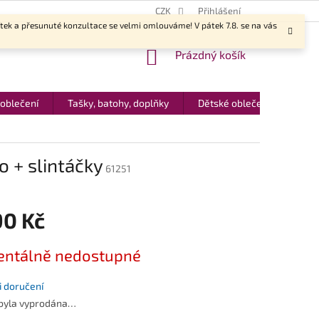
CZK
Přihlášení
ítek a přesunuté konzultace se velmi omlouváme! V pátek 7.8. se na vás
NÁKUPNÍ
Prázdný košík
KOŠÍK
 oblečení
Tašky, batohy, doplňky
Dětské oblečení
Dár
 + slintáčky
61251
90 Kč
ntálně nedostupné
 doručení
 byla vyprodána…