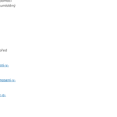
 pomocí
e umístěný
 před
eni-v-
noseni-v-
e-o-