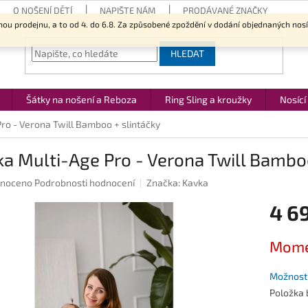
O NOŠENÍ DĚTÍ
NAPIŠTE NÁM
PRODÁVANÉ ZNAČKY
nou prodejnu, a to od 4. do 6.8. Za způsobené zpoždění v dodání objednaných nos
HLEDAT
Šátky na nošení a Reboza
Ring Sling a kroužky
Nosící
ro - Verona Twill Bamboo + slintáčky
a Multi-Age Pro - Verona Twill Bamboo
né
noceno
Podrobnosti hodnocení
Značka:
Kavka
ení
4 6
u
Měrná
Mome
cena:
ek.
Možnosti
Položka