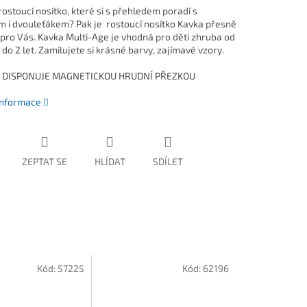
ostoucí nosítko, které si s přehledem poradí s
 i dvouleťákem? Pak je rostoucí nosítko Kavka přesně
 pro Vás. Kavka Multi-Age je vhodná pro děti zhruba od
do 2 let. Zamilujete si krásné barvy, zajímavé vzory.
 DISPONUJE MAGNETICKOU HRUDNÍ PŘEZKOU
 informace
ZEPTAT SE
HLÍDAT
SDÍLET
Kód:
57225
Kód:
62196