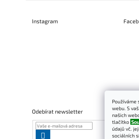
Z
á
p
Instagram
Faceb
a
t
í
Používáme s
webu. S vaš
Odebírat newsletter
našich webo
tlačítko
Sou
údajů vč. je
PŘIHLÁSIT
sociálních s