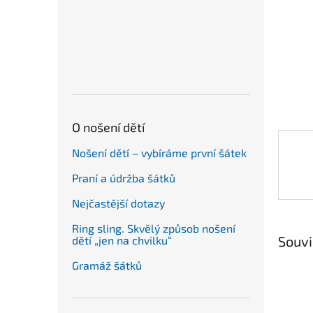
n
e
l
O nošení dětí
Nošení dětí – vybíráme první šátek
Praní a údržba šátků
Nejčastější dotazy
Ring sling. Skvělý způsob nošení
Souvi
dětí „jen na chvilku“
Gramáž šátků