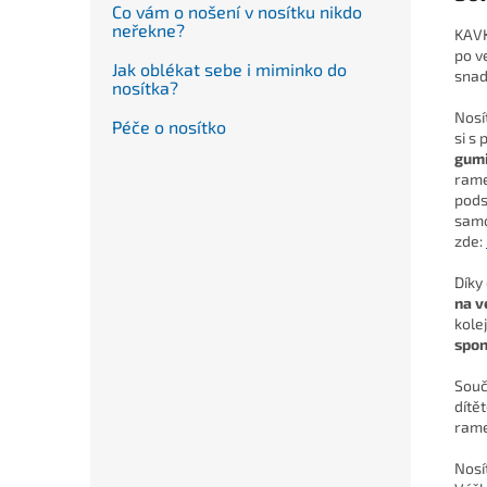
Co vám o nošení v nosítku nikdo
neřekne?
KAVK
po v
Jak oblékat sebe i miminko do
snad
nosítka?
Nosí
Péče o nosítko
si s
gum
rame
pods
samo
zde:
Díky
na v
kole
spo
Souč
dítět
rame
Nosí