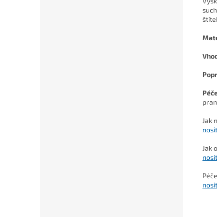
Výšk
such
štíte
Mate
Vho
Pop
Péč
pran
Jak 
nosi
Jak 
nosi
Péče
nosi