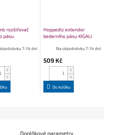
b rozšiřovač
Hoppediz extendor
o pásu
bederního pásu KIGALI
RT
objednávku 7-14 dní
Na objednávku 7-14 dní
509 Kč
šíku
Do košíku
Doplňkové parametry