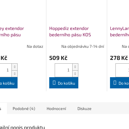
ey extendor
Hoppediz extendor
LennyLam
ního pásu
bederního pásu KOS
bederníh
STANDA
Na dotaz
Na objednávku 7-14 dní
Na 
 Kč
509 Kč
278 Kč
o košíku
Do košíku
Do ko
s
Podobné (4)
Hodnocení
Diskuze
ailní popis produktu