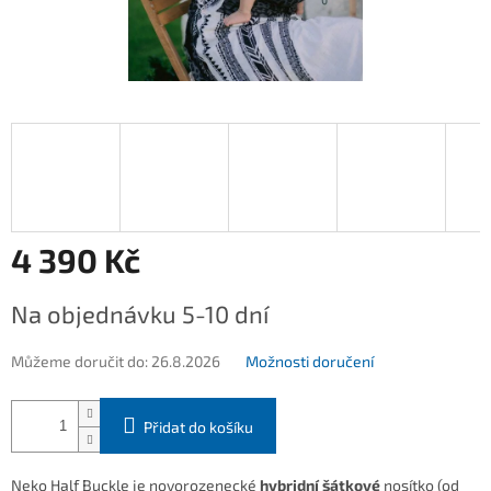
4 390 Kč
Měrná
Na objednávku 5-10 dní
cena:
Můžeme doručit do:
26.8.2026
Možnosti doručení
Přidat do košíku
Neko Half Buckle
je novorozenecké
hybridní šátkové
nosítko
(od