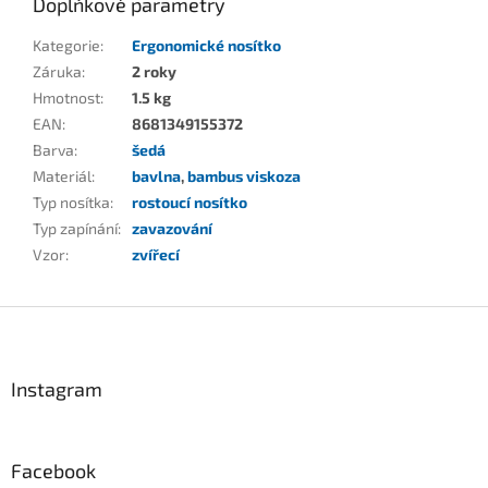
Doplňkové parametry
Kategorie
:
Ergonomické nosítko
Záruka
:
2 roky
Hmotnost
:
1.5 kg
EAN
:
8681349155372
Barva
:
šedá
Materiál
:
bavlna
,
bambus viskoza
Typ nosítka
:
rostoucí nosítko
Typ zapínání
:
zavazování
Vzor
:
zvířecí
Z
á
p
a
Instagram
t
í
Facebook