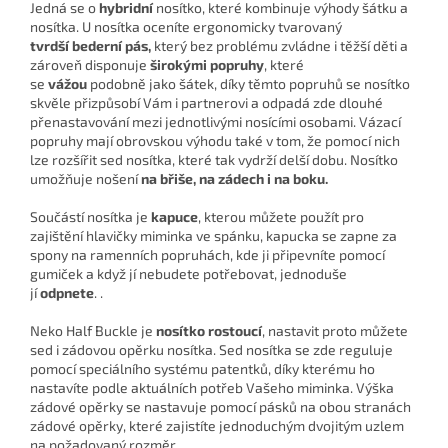
Jedná se o
hybridní
nosítko, které kombinuje výhody šátku a
nosítka. U nosítka oceníte ergonomicky tvarovaný
tvrdší bederní pás,
který bez problému zvládne i těžší děti a
zároveň disponuje
širokými popruhy
, které
se
vážou
podobně jako šátek, díky těmto popruhů se nosítko
skvěle přizpůsobí Vám i partnerovi a odpadá zde dlouhé
přenastavování mezi jednotlivými nosícími osobami. Vázací
popruhy mají obrovskou výhodu také v tom, že pomocí nich
lze rozšířit sed nosítka, které tak vydrží delší dobu. Nosítko
umožňuje nošení
na břiše, na zádech i na boku.
Součástí nosítka je
kapuce
, kterou můžete použít pro
zajištění hlavičky miminka ve spánku, kapucka se zapne za
spony na ramenních popruhách, kde ji připevníte pomocí
gumiček a když jí nebudete potřebovat, jednoduše
jí
odpnete
. .
Neko Half Buckle je
nosítko rostoucí
, nastavit proto můžete
sed i zádovou opěrku nosítka. Sed nosítka se zde reguluje
pomocí speciálního systému patentků, díky kterému ho
nastavíte podle aktuálních potřeb Vašeho miminka. Výška
zádové opěrky se nastavuje pomocí pásků na obou stranách
zádové opěrky, které zajistíte jednoduchým dvojitým uzlem
na požadovaný rozměr.