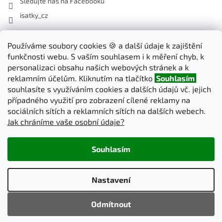
Sledujte nás na Facebooku
isatky_cz
Odebírat newsletter
Používáme soubory cookies 🍪 a další údaje k zajištění
funkčnosti webu. S vaším souhlasem i k měření chyb, k
Vložte svůj e-mail a my vám budeme zasílat informace o nových
personalizaci obsahu našich webových stránek a k
produktech na našem e-shopu.
reklamním účelům. Kliknutím na tlačítko
Souhlasím
souhlasíte s využíváním cookies a dalších údajů vč. jejich
E-mail
případného využití pro zobrazení cílené reklamy na
sociálních sítích a reklamních sítích na dalších webech.
Jak chráníme vaše osobní údaje?
PŘIHLÁSIT SE
Souhlasím
Vytvořil Shoptet
Nastavení
Copyright 2026
iSatky.cz
. Všechna práva vyhrazena.
Upravit
Odmítnout
nastavení cookies