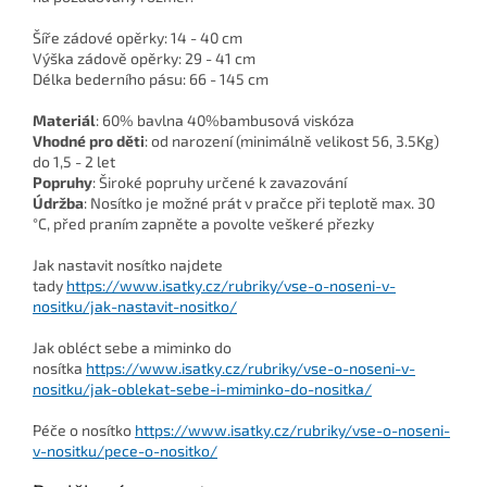
Šíře zádové opěrky: 14 - 40 cm
Výška zádově opěrky: 29 - 41 cm
Délka bederního pásu: 66 - 145 cm
Materiál
: 60% bavlna 40%bambusová viskóza
Vhodné pro děti
: od narození (minimálně velikost 56, 3.5Kg)
do 1,5 - 2 let
Popruhy
: Široké popruhy určené k zavazování
Údržba
: Nosítko je možné prát v pračce při teplotě max. 30
°C, před praním zapněte a povolte veškeré přezky
Jak nastavit nosítko najdete
tady
https://www.isatky.cz/rubriky/vse-o-noseni-v-
nositku/jak-nastavit-nositko/
Jak obléct sebe a miminko do
nosítka
https://www.isatky.cz/rubriky/vse-o-noseni-v-
nositku/jak-oblekat-sebe-i-miminko-do-nositka/
Péče o nosítko
https://www.isatky.cz/rubriky/vse-o-noseni-
v-nositku/pece-o-nositko/