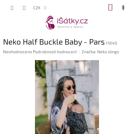
Přejít
NÁKUP
CZK
na
KOŠÍK
obsah
Neko Half Buckle Baby - Pars
11840
Průměrné
Neohodnoceno
Podrobnosti hodnocení
Značka:
Neko slings
hodnocení
produktu
je
0,0
z
5
hvězdiček.