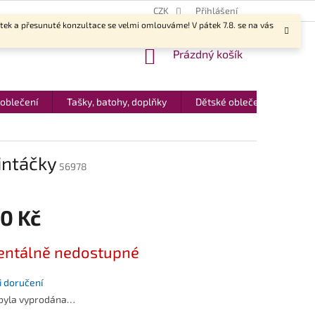
CZK
Přihlášení
ítek a přesunuté konzultace se velmi omlouváme! V pátek 7.8. se na vás
NÁKUPNÍ
Prázdný košík
KOŠÍK
 oblečení
Tašky, batohy, doplňky
Dětské oblečení
Dár
intáčky
56978
90 Kč
ntálně nedostupné
 doručení
 byla vyprodána…