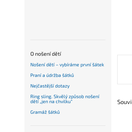
n
e
l
O nošení dětí
Nošení dětí – vybíráme první šátek
Praní a údržba šátků
Nejčastější dotazy
Ring sling. Skvělý způsob nošení
Souvi
dětí „jen na chvilku“
Gramáž šátků