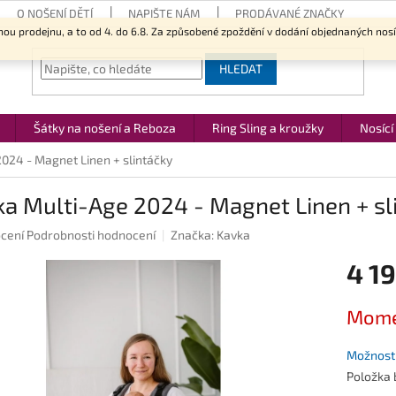
O NOŠENÍ DĚTÍ
NAPIŠTE NÁM
PRODÁVANÉ ZNAČKY
nou prodejnu, a to od 4. do 6.8. Za způsobené zpoždění v dodání objednaných nos
HLEDAT
Šátky na nošení a Reboza
Ring Sling a kroužky
Nosící
024 - Magnet Linen + slintáčky
a Multi-Age 2024 - Magnet Linen + sl
né
cení
Podrobnosti hodnocení
Značka:
Kavka
ení
4 1
u
Měrná
Mome
cena:
ek.
Možnosti
Položka