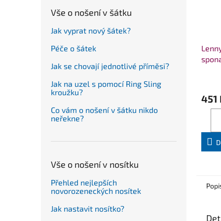
Vše o nošení v šátku
Jak vyprat nový šátek?
Lenn
Péče o šátek
spon
Jak se chovají jednotlivé příměsi?
Jak na uzel s pomocí Ring Sling
kroužku?
451 
Co vám o nošení v šátku nikdo
neřekne?
D
Vše o nošení v nosítku
Přehled nejlepších
Popi
novorozeneckých nosítek
Jak nastavit nosítko?
Det