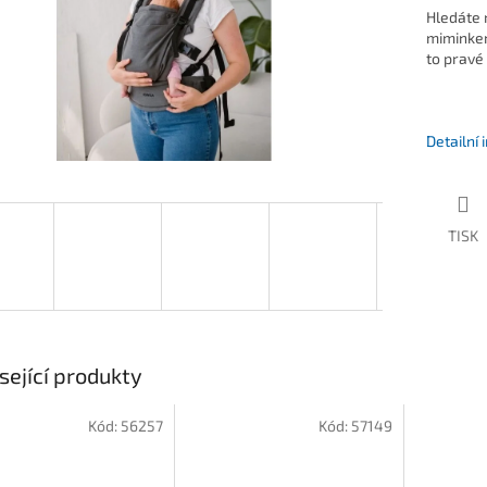
Hledáte r
miminkem
to pravé
Detailní
TISK
sející produkty
Kód:
56257
Kód:
57149