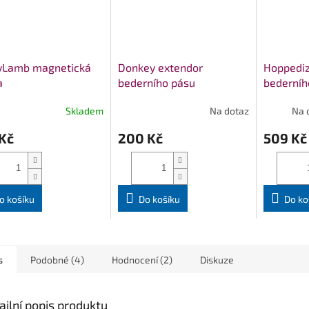
yLamb magnetická
Donkey extendor
Hoppediz
a
bederního pásu
bederníh
Skladem
Na dotaz
Na 
Kč
200 Kč
509 Kč
o košíku
Do košíku
Do ko
s
Podobné (4)
Hodnocení (2)
Diskuze
ailní popis produktu