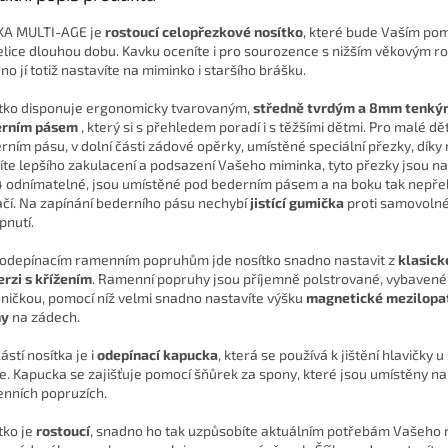
A MULTI-AGE je
rostoucí celopřezkové nosítko
, které bude Vaším p
elice dlouhou dobu. Kavku oceníte i pro sourozence s nižším věkovým 
no jí totiž nastavíte na miminko i staršího brášku.
tko disponuje ergonomicky tvarovaným,
středně tvrdým a 8mm tenký
erním pásem
, který si s přehledem poradí i s těžšími dětmi. Pro malé dět
rním pásu, v dolní části zádové opěrky, umístěné speciální přezky, díky
líte lepšího zakulacení a podsazení Vašeho miminka, tyto přezky jsou n
 odnímatelné, jsou umístěné pod bederním pásem a na boku tak nepřek
ačí. Na zapínání bederního pásu nechybí
jistící gumička
proti samovoln
pnutí.
 odepínacím ramenním popruhům jde nosítko snadno nastavit z
klasick
erzi s křížením
. Ramenní popruhy jsou příjemně polstrované, vybavené
jničkou, pomocí níž velmi snadno nastavíte výšku
magnetické mezilopa
ny
na zádech.
ástí nosítka je i
odepínací kapucka
, která se používá k jištění hlavičky u
e.
Kapucka se zajišťuje pomocí šňůrek za spony, které jsou umístěny na
nních popruzích.
tko je
rostoucí
, snadno ho tak uzpůsobíte aktuálním potřebám Vašeho 