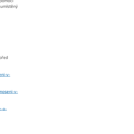
 pomocí
e umístěný
 před
eni-v-
noseni-v-
e-o-