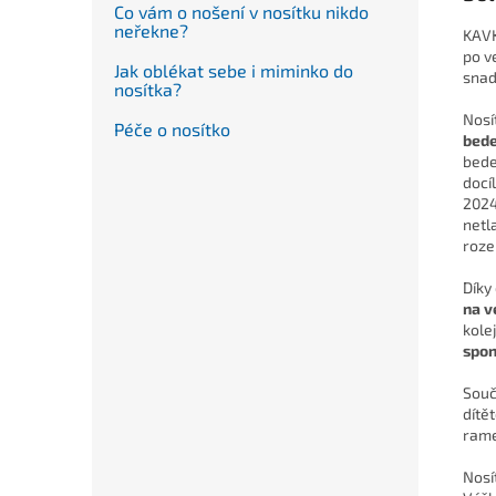
Co vám o nošení v nosítku nikdo
neřekne?
KAVK
po v
Jak oblékat sebe i miminko do
snad
nosítka?
Nosí
Péče o nosítko
bed
bede
docí
2024
netl
roze
Díky
na v
kole
spo
Souč
dítět
rame
Nosí