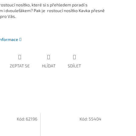
ostoucí nosítko, které si s přehledem poradí s
 i dvouleťákem? Pak je rostoucí nosítko Kavka přesně
 pro Vás.
 informace
ZEPTAT SE
HLÍDAT
SDÍLET
Kód:
62196
Kód:
55404