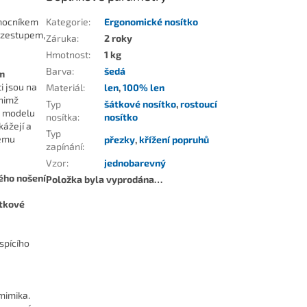
omocníkem
Kategorie
:
Ergonomické nosítko
rozestupem,
Záruka
:
2 roky
Hmotnost
:
1 kg
Barva
:
šedá
m
i jsou na
Materiál
:
len
,
100% len
 nimž
Typ
šátkové nosítko
,
rostoucí
a modelu
nosítka
:
nosítko
ážejí a
Typ
ému
přezky
,
křížení popruhů
zapínání
:
Vzor
:
jednobarevný
ého nošení
Položka byla vyprodána…
tkové
 spícího
mimika.