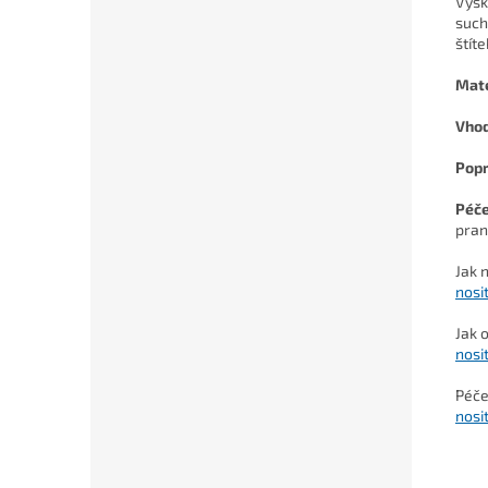
Výšk
such
štíte
Mate
Vho
Pop
Péč
pran
Jak 
nosi
Jak 
nosi
Péče
nosi