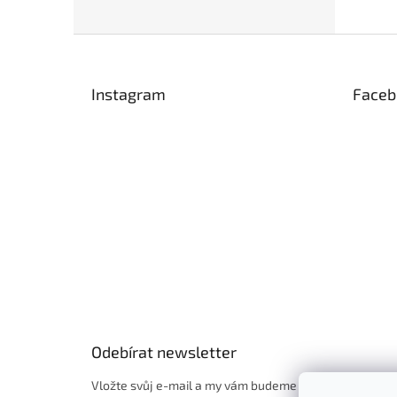
Z
á
p
Instagram
Faceb
a
t
í
Odebírat newsletter
Vložte svůj e-mail a my vám budeme