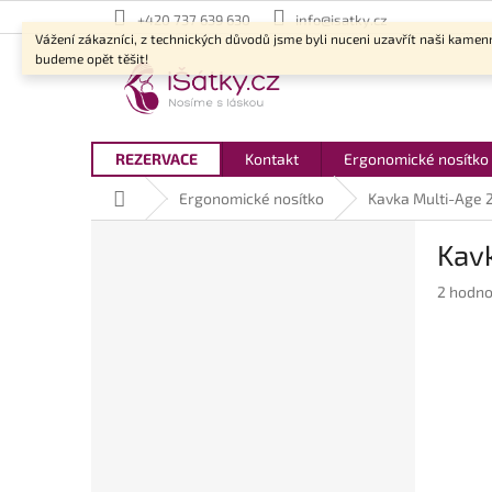
Přejít
+420 737 639 630
info@isatky.cz
na
Vážení zákazníci, z technických důvodů jsme byli nuceni uzavřít naši kamen
obsah
budeme opět těšit!
REZERVACE
Kontakt
Ergonomické nosítko
Domů
Ergonomické nosítko
Kavka Multi-Age 2
P
Kavk
o
s
Průměr
2 hodno
t
hodnoc
r
produkt
a
je
n
5,0
z
n
5
í
hvězdič
p
a