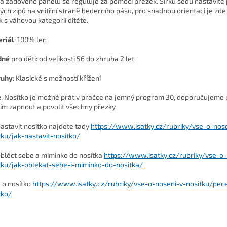
a zádového panelu se reguluje za pomocí přezek. Šířku sedu nastavíte
ých zipů na vnitřní straně bederního pásu, pro snadnou orientaci je zd
k s váhovou kategorií dítěte.
riál
:
100% len
dné
pro děti: od velikosti 56 do zhruba 2 let
ruhy
: Klasické s možností křížení
e
: Nosítko je možné prát v pračce na jemný program 30, doporučujeme
ím zapnout a povolit všechny přezky
nastavit nosítko najdete tady
https://www.isatky.cz/rubriky/vse-o-nos
tku/jak-nastavit-nositko/
obléct sebe a miminko do nosítka
https://www.isatky.cz/rubriky/vse-o-
tku/jak-oblekat-sebe-i-miminko-do-nositka/
 o nosítko
https://www.isatky.cz/rubriky/vse-o-noseni-v-nositku/pec
tko/