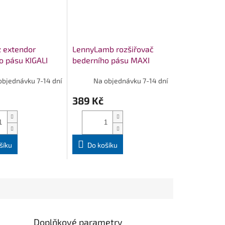
 extendor
LennyLamb rozšiřovač
o pásu KIGALI
bederního pásu MAXI
objednávku 7-14 dní
Na objednávku 7-14 dní
389 Kč
šíku
Do košíku
Doplňkové parametry